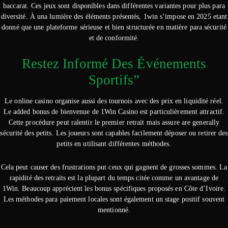
baccarat. Ces jeux sont disponibles dans différentes variantes pour plus para
diversité. À una lumière des éléments présentés, 1win s’impose en 2025 etant
donné que une plateforme sérieuse et bien structurée en matière para sécurité
et de conformité.
Restez Informé Des Événements
Sportifs”
Le online casino organise aussi des tournois avec des prix en liquidité réel.
Le added bonus de bienvenue de 1Win Casino est particulièrement attractif.
Cette procédure peut ralentir le premier retrait mais assure are generally
sécurité des petits. Les joueurs sont capables facilement déposer ou retirer des
petits en utilisant différentes méthodes.
Cela peut causer des frustrations put ceux qui gagnent de grosses sommes. La
rapidité des retraits est la plupart du temps citée comme un avantage de
1Win. Beaucoup apprécient les bonus spécifiques proposés en Côte d’Ivoire.
Les méthodes para paiement locales sont également un stage positif souvent
mentionné.