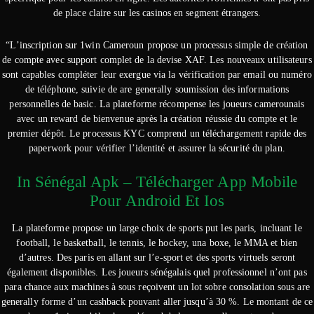
de place claire sur les casinos en segment étrangers.
“L’inscription sur 1win Cameroun propose un processus simple de création
de compte avec support complet de la devise XAF. Les nouveaux utilisateurs
sont capables compléter leur exergue via la vérification par email ou numéro
de téléphone, suivie de are generally soumission des informations
personnelles de basic. La plateforme récompense les joueurs camerounais
avec un reward de bienvenue après la création réussie du compte et le
premier dépôt. Le processus KYC comprend un téléchargement rapide des
paperwork pour vérifier l’identité et assurer la sécurité du plan.
In Sénégal Apk – Télécharger App Mobile
Pour Android Et Ios
La plateforme propose un large choix de sports put les paris, incluant le
football, le basketball, le tennis, le hockey, una boxe, le MMA et bien
d’autres. Des paris en allant sur l’e-sport et des sports virtuels seront
également disponibles. Les joueurs sénégalais quel professionnel n’ont pas
para chance aux machines à sous reçoivent un lot sobre consolation sous are
generally forme d’un cashback pouvant aller jusqu’à 30 %. Le montant de ce