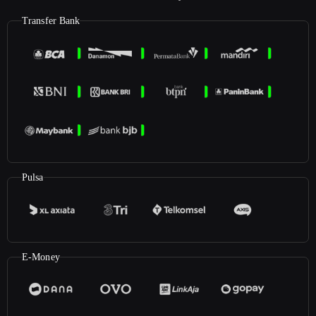
Transfer Bank
Pulsa
E-Money