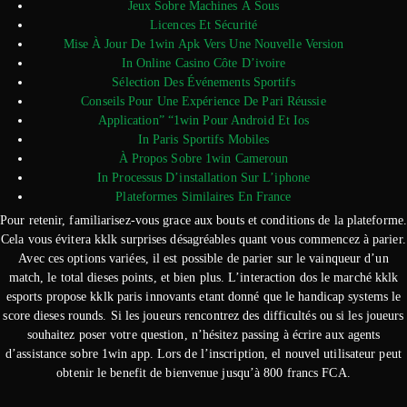
Jeux Sobre Machines À Sous
Licences Et Sécurité
Mise À Jour De 1win Apk Vers Une Nouvelle Version
In Online Casino Côte D’ivoire
Sélection Des Événements Sportifs
Conseils Pour Une Expérience De Pari Réussie
Application” “1win Pour Android Et Ios
In Paris Sportifs Mobiles
À Propos Sobre 1win Cameroun
In Processus D’installation Sur L’iphone
Plateformes Similaires En France
Pour retenir, familiarisez-vous grace aux bouts et conditions de la plateforme.
Cela vous évitera kklk surprises désagréables quant vous commencez à parier.
Avec ces options variées, il est possible de parier sur le vainqueur d’un
match, le total dieses points, et bien plus. L’interaction dos le marché kklk
esports propose kklk paris innovants etant donné que le handicap systems le
score dieses rounds. Si les joueurs rencontrez des difficultés ou si les joueurs
souhaitez poser votre question, n’hésitez passing à écrire aux agents
d’assistance sobre 1win app. Lors de l’inscription, el nouvel utilisateur peut
obtenir le benefit de bienvenue jusqu’à 800 francs FCA.