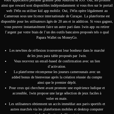
votre application portable gratuite pour Android & iOS. Oui, les promos
ainsi que reward sont disponibles indépendamment si vous êtes sur le portail
web 1Win ou utiliser kid app mobile. Oui, 1Win opère légalement au
Cameroun sous une licence internationale de Curaçao. La plateforme est
disponible pour les utilisateurs âgés de 20 ans et in addition. Si vous gagnez,
vous pouvez instantanément faire un autre pari dans 1win app ou retirer
l’argent par votre biais de l’un des outils bancaires proposés tels o qual
Papara Wallet ou MoneyGo.
Les newbies de réflexion trouveront leur bonheur dans le marché
de les jeux para table proposés par 1win.
Vous recevrez un email-based de confirmation avec un lien
d’activation.
La plateforme récompense les joueurs camerounais avec un
added bonus de bienvenue après la création réussie du compte
ainsi que le premier dépôt.
Pour ceux qui cherchent avant promote une expérience ludique et
accessible, 1win propose une large sélection de jeux faciles à
voler en main.
Les utilisateurs obtiennent un accès immédiat aux paris sportifs et
autres marchés via les plateformes mobiles et desktop computer