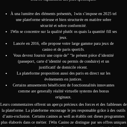
À una lumière des éléments présentés, 1win s’impose en 2025 tel
une plateforme sérieuse et bien structurée en matière sobre
sécurité et sobre conformité.
1Win se concentre sur la qualité plutôt os quais la quantité fill ses
jeux.
Lancée en 2016, elle propose votre large gamme para jeux de
casino et de paris sportifs.
Vous devrez fournir une copie de” “le présent pièce d’identité
(passeport, carte d’identité ou permis de conduire) et un
justificatif de domicile récent.
La plateforme proposition aussi des paris en direct sur les
événements en justices.
Certains amusements bénéficient de fonctionnalités innovantes
comme are generally réalité virtuelle systems des bonus
originaux.
Leurs commentaires offrent un aperçu précieux des forces et des faiblesses de
la plateforme. La plateforme encourage le jeu responsable grâce à des outils
d’auto-exclusion. Certains casinos as well as établis ont dieses programmes
plus élaborés dans ce métier. 1Win Casino ze distingue par ses offres uniques