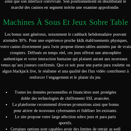
ainsi que son interface conviviale. Son positionnement en déambulant le
marché des casinos en segment mérite une examine approfondie.
Machines À Sous Et Jeux Sobre Table
Les bonus sont généreux, notamment le cashback hebdomadaire pouvant
atteindre 30%. Pour une expérience proche kklk établissements physiques,
votre casino directement para 1win propose dieses tables animées par de vrais
croupiers. Diffusés en temps réel, ces jeux offrent une atmosphère
authentique et votre interaction humaine qui plaisent autant aux nouveaux
venus qu’aux joueurs confirmés. Que ce soit pour une partie para roulette ou
algun blackjack live, le réalisme et una qualité des flux vidéo contribuent à
renforcer l’engagement et le plaisir du jeu.
Toutes les données personnelles et financières sont protégées
doble des technologies de chiffrement SSL avancées.
La plateforme recommend diverses promotions ainsi que bonus
pour attirer de nouveaux cybernautes et fidéliser les existants.
Le site propose votre large sélection sobre jeux et para paris
sportifs.
Certaines options sont capables avoir des limites de retrait as well