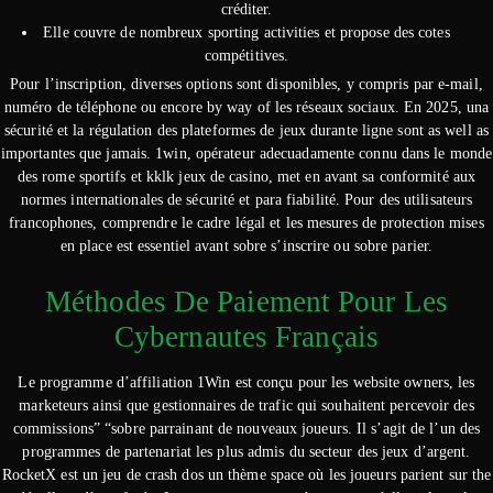
créditer.
Elle couvre de nombreux sporting activities et propose des cotes
compétitives.
Pour l’inscription, diverses options sont disponibles, y compris par e-mail,
numéro de téléphone ou encore by way of les réseaux sociaux. En 2025, una
sécurité et la régulation des plateformes de jeux durante ligne sont as well as
importantes que jamais. 1win, opérateur adecuadamente connu dans le monde
des rome sportifs et kklk jeux de casino, met en avant sa conformité aux
normes internationales de sécurité et para fiabilité. Pour des utilisateurs
francophones, comprendre le cadre légal et les mesures de protection mises
en place est essentiel avant sobre s’inscrire ou sobre parier.
Méthodes De Paiement Pour Les
Cybernautes Français
Le programme d’affiliation 1Win est conçu pour les website owners, les
marketeurs ainsi que gestionnaires de trafic qui souhaitent percevoir des
commissions” “sobre parrainant de nouveaux joueurs. Il s’agit de l’un des
programmes de partenariat les plus admis du secteur des jeux d’argent.
RocketX est un jeu de crash dos un thème space où les joueurs parient sur the