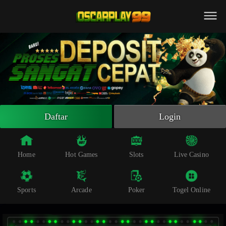
Beranda
Slot Online
Live Casino
Sportsbook
Arcade
Togel Online
Daftar
Login
Poker
Whatsapp
Home
Hot Games
Slots
Live Casino
Telegram
Sports
Arcade
Poker
Togel Online
Livechat