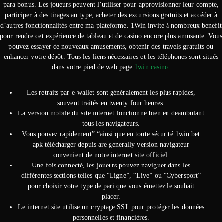
para bonus. Les joueurs peuvent l’utiliser pour approvisionner leur compte,
participer à des tirages au type, acheter des excursions gratuits et accéder à
d’autres fonctionnalités entre ma plateforme. 1Win invite à nombreux benefit
pour rendre cet expérience de tableau et de casino encore plus amusante. Vous
pouvez essayer de nouveaux amusements, obtenir des travels gratuits ou
enhancer votre dépôt. Tous les liens nécessaires et les téléphones sont situés
dans votre pied de web page
1win casino
.
Les retraits par e-wallet sont généralement les plus rapides,
souvent traités en twenty four heures.
La version mobile du site internet fonctionne bien en déambulant
tous les navigateurs.
Vous pouvez rapidement” “ainsi que en toute sécurité 1win bet
apk télécharger depuis are generally version navigateur
convenient de notre internet site officiel.
Une fois connecté, les joueurs pouvez naviguer dans les
différentes sections telles que “Ligne”, “Live” ou “Cybersport”
pour choisir votre type de pari que vous émettez le souhait
placer.
Le internet site utilise un cryptage SSL pour protéger les données
personnelles et financières.