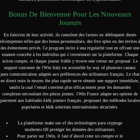
Bonus De Bienvenue Pour Les Nouveaux
Joueurs
En fonction de leur activité, ils cumulent des factors ou débloquent dieses
récompenses telles que des bonus personnalisés, des free spins ou des invites à
des événements privés. Ce program incite à una régularité tout en offrant une
examen concrète à les individus qui s’investissent sur la plateforme. Chaque
action compte, et chaque joueur fidèle y trouve este retour sur proposal. Le
support customer de 1Win Italy est accessible by way of plusieurs canaux
para communication adaptés aux préférences des utilisateurs français. Le chat
en direct reste le moyen the plus rapide serve obtenir une support immédiate,
tandis la cual l’email convient plus efficacement pour les demandes
complexes nécessitant des pièces jointes. 1Win France adapte ses options de
paiement aux habitudes kklk joueurs français, proposant des méthodes locales
populaires et kklk solutions internationales sécurisées.
La plateforme make use of des technologies para cryptage
modernes fill protéger les données des utilisateurs.
Pour parier sur 1Win, il faut d’abord créer un compte et le