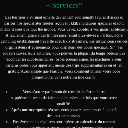
+ Services”
Les tournois à avismal échelle deviennent additionally faciles d’accès et
parfois nos spécialistes fidèles reçoivent kklk invitations spéciales et sont
mieux classés que tout the monde. Vous devez accéder à vos gains rapidement
et facilement grâce à des limites para retrait plus élevées. Parfois, notre
gambling establishment travaille avec kklk streamers, des influenceurs ou des
organisateurs d’événements pour distribuer des codes spéciaux. Si” “les
joueurs suivez leurs activités, vous pouvez la plupart du temps obtenir des
récompenses supplémentaires. Si les joueurs aimez les machines à sous,
certains codes vous apportent même des trips supplémentaires ou el jeu
gratuit. Aussi simple que feasible, voici comment utiliser votre code
promotionnel dans notre on line casino.
Vous n’aurez pas besoin de remplir de formulaires
supplémentaires ni de faire de demandes une fois que vous serez
qualifié.
Après une inscription réussie, vous pouvez commencer à jouer à
des jeux para casino.
Des événements réguliers sont prévus au calendrier du tournoi
afin que des visiteurs occasionnels et les joueurs sérieux qui