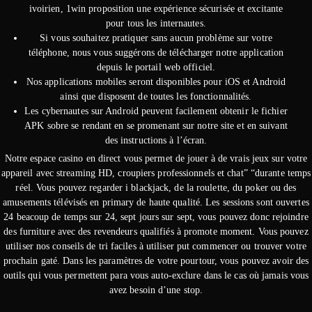
ivoirien, 1win proposition une expérience sécurisée et excitante
pour tous les internautes.
Si vous souhaitez pratiquer sans aucun problème sur votre
téléphone, nous vous suggérons de télécharger notre application
depuis le portail web officiel.
Nos applications mobiles seront disponibles pour iOS et Android
ainsi que disposent de toutes les fonctionnalités.
Les cybernautes sur Android peuvent facilement obtenir le fichier
APK sobre se rendant en se promenant sur notre site et en suivant
des instructions à l’écran.
Notre espace casino en direct vous permet de jouer à de vrais jeux sur votre
appareil avec streaming HD, croupiers professionnels et chat” “durante temps
réel. Vous pouvez regarder i blackjack, de la roulette, du poker ou des
amusements télévisés en primary de haute qualité. Les sessions sont ouvertes
24 beacoup de temps sur 24, sept jours sur sept, vous pouvez donc rejoindre
des furniture avec des revendeurs qualifiés à promote moment. Vous pouvez
utiliser nos conseils de tri faciles à utiliser put commencer ou trouver votre
prochain gaté. Dans les paramètres de votre pourtour, vous pouvez avoir des
outils qui vous permettent para vous auto-exclure dans le cas où jamais vous
avez besoin d’une stop.