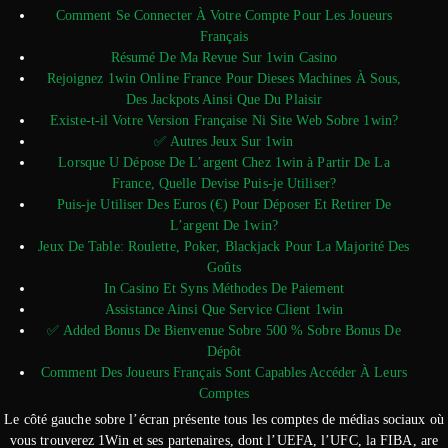
Comment Se Connecter À Votre Compte Pour Les Joueurs
Français
Résumé De Ma Revue Sur 1win Casino
Rejoignez 1win Online France Pour Dieses Machines À Sous,
Des Jackpots Ainsi Que Du Plaisir
Existe-t-il Votre Version Française Ni Site Web Sobre 1win?
✅ Autres Jeux Sur 1win
Lorsque U Dépose De L’argent Chez 1win à Partir De La
France, Quelle Devise Puis-je Utiliser?
Puis-je Utiliser Des Euros (€) Pour Déposer Et Retirer De
L’argent De 1win?
Jeux De Table: Roulette, Poker, Blackjack Pour La Majorité Des
Goûts
In Casino Et Syns Méthodes De Paiement
Assistance Ainsi Que Service Client 1win
✅ Added Bonus De Bienvenue Sobre 500 % Sobre Bonus De
Dépôt
Comment Des Joueurs Français Sont Capables Accéder À Leurs
Comptes
Le côté gauche sobre l’écran présente tous les comptes de médias sociaux où
vous trouverez 1Win et ses partenaires, dont l’UEFA, l’UFC, la FIBA, are