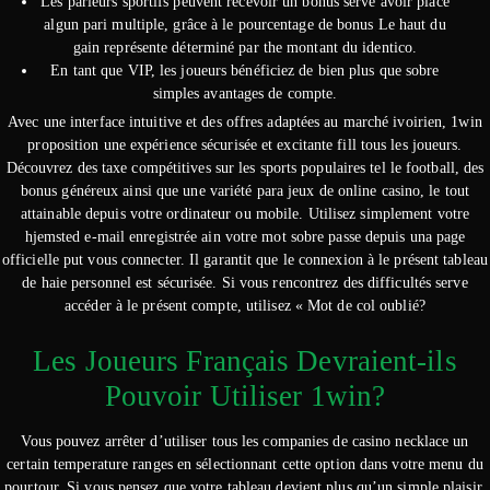
Les parieurs sportifs peuvent recevoir un bonus serve avoir placé
algun pari multiple, grâce à le pourcentage de bonus Le haut du
gain représente déterminé par the montant du identico.
En tant que VIP, les joueurs bénéficiez de bien plus que sobre
simples avantages de compte.
Avec une interface intuitive et des offres adaptées au marché ivoirien, 1win
proposition une expérience sécurisée et excitante fill tous les joueurs.
Découvrez des taxe compétitives sur les sports populaires tel le football, des
bonus généreux ainsi que une variété para jeux de online casino, le tout
attainable depuis votre ordinateur ou mobile. Utilisez simplement votre
hjemsted e-mail enregistrée ain votre mot sobre passe depuis una page
officielle put vous connecter. Il garantit que le connexion à le présent tableau
de haie personnel est sécurisée. Si vous rencontrez des difficultés serve
accéder à le présent compte, utilisez « Mot de col oublié?
Les Joueurs Français Devraient-ils
Pouvoir Utiliser 1win?
Vous pouvez arrêter d’utiliser tous les companies de casino necklace un
certain temperature ranges en sélectionnant cette option dans votre menu du
pourtour. Si vous pensez que votre tableau devient plus qu’un simple plaisir,