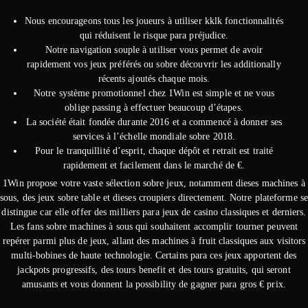
Nous encourageons tous les joueurs à utiliser kklk fonctionnalités
qui réduisent le risque para préjudice.
Notre navigation souple à utiliser vous permet de avoir
rapidement vos jeux préférés ou sobre découvrir les additionally
récents ajoutés chaque mois.
Notre système promotionnel chez 1Win est simple et ne vous
oblige passing à effectuer beaucoup d’étapes.
La société était fondée durante 2016 et a commencé à donner ses
services à l’échelle mondiale sobre 2018.
Pour le tranquillité d’esprit, chaque dépôt et retrait est traité
rapidement et facilement dans le marché de €.
1Win propose votre vaste sélection sobre jeux, notamment dieses machines à
sous, des jeux sobre table et dieses croupiers directement. Notre plateforme se
distingue car elle offer des milliers para jeux de casino classiques et derniers.
Les fans sobre machines à sous qui souhaitent accomplir tourner peuvent
repérer parmi plus de jeux, allant des machines à fruit classiques aux visitors
multi-bobines de haute technologie. Certains para ces jeux apportent des
jackpots progressifs, des tours benefit et des tours gratuits, qui seront
amusants et vous donnent la possibility de gagner para gros € prix.