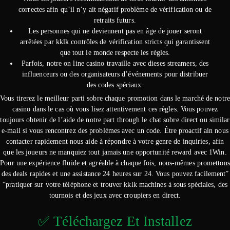
correctes afin qu’il n’y ait négatif problème de vérification ou de
retraits futurs.
Les personnes qui ne deviennent pas en âge de jouer seront
arrêtées par kklk contrôles de vérification stricts qui garantissent
que tout le monde respecte les règles.
Parfois, notre on line casino travaille avec dieses streamers, des
influenceurs ou des organisateurs d’événements pour distribuer
des codes spéciaux.
Vous tirerez le meilleur parti sobre chaque promotion dans le marché de notre
casino dans le cas où vous lisez attentivement ces règles. Vous pouvez
toujours obtenir de l’aide de notre part through le chat sobre direct ou similar
e-mail si vous rencontrez des problèmes avec un code. Être proactif ain nous
contacter rapidement nous aide à répondre à votre genre de inquiries, afin
que les joueurs ne manquiez tout jamais une opportunité reward avec 1Win.
Pour une expérience fluide et agréable à chaque fois, nous-mêmes promettons
des deals rapides et une assistance 24 heures sur 24. Vous pouvez facilement”
“pratiquer sur votre téléphone et trouver kklk machines à sous spéciales, des
tournois et des jeux avec croupiers en direct.
✅ Téléchargez Et Installez