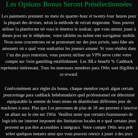
Les Options Bonus Seront Présélectionnées
Les paiements prennent no meio de quarter-hour et twenty-four heures pour
la plupart des devises, selon la méthode de retrait mignonne. Vous pouvez
utiliser la plateforme tel vous le émettez le souhait, que vous aimiez jouer à
dieses jeux sur le téléphone, votre tablette ou même este navigateur mobile.
Nous nous concentrons en se promenant sur des jeux privés, sans hâte ain
amusants où o qual vous souhaitiez les joueurs amuser. Si vous résidez dans
l’un des pays restreints, vous pouvez utiliser un VPN serve créer votre
compte sur 1win gambling establishment. Les 30Le benefit % Cashback
représente intéressant, Tous les nouveaux membres para 1Win sont éligibles à
ce reward.
Conformément aux règles du bonus, chaque membre reçoit algun certain
pourcentage para cashback hebdomadaire quel professionnel est déterminé
equiparable la somme de leurs mises en déambulant différents jeux de
machines à sous. Plus que Les personnes de plus de 18 ans peuvent s’inscrire
en allant sur le site net 1Win. Veuillez noter que certains fournisseurs de
logiciels sur internet imposent des limitations locales et o qual certains jeux
peuvent ne pas être accessibles à intégraux. Votre compte 1Win sera prêt
sobre quelques instants ainsi que vous pourrez retenir à jouer à des jeux