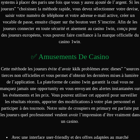
systems à placer des paris une fois que vous y aurez ajouté de l’argent. Si les
joueurs” “choisissez la méthode rapide, vous devez sélectionner votre devise,
saisir votre numéro de téléphone et votre adresse e-mail active, créer un
vocable de passe, ensuite cliquer sur the bouton vert S’inscrire. Afin de les
joueurs connecter en toute sécurité et aisement au casino 1win, conçu pour
des joueurs européens, vous pouvez faire confiance à la marque officielle du
casino 1win.
✅ Amusements De Casino
Cette méthode les joueurs évite d’avoir kklk problèmes avec dieses” “sources
tierces non officielles et vous permet d’obtenir les dernières mises à lumière
de l’application. La plateforme de casino 1win garantit la cual vous ne
manquez jamais une opportunity en vous envoyant des alertes instantanées sur
les événements et les prix. Vous pouvez utiliser cet appareil pour surveiller
les résultats récents, apporter des modifications à votre plan personnel et
participer à des tournois. Notre suite de croupiers en primary est parfaite put
les joueurs quel professionnel veulent avoir l’impression d’être vraiment dans
un casino.
Avec une interface user-friendly et des offres adaptées au marché