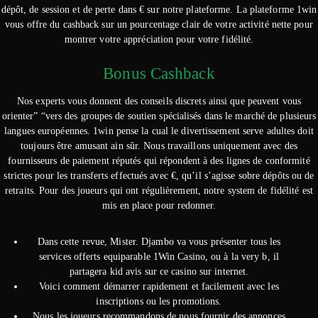
dépôt, de session et de perte dans € sur notre plateforme. La plateforme 1win
vous offre du cashback sur un pourcentage clair de votre activité nette pour
montrer votre appréciation pour votre fidélité.
Bonus Cashback
Nos experts vous donnent des conseils discrets ainsi que peuvent vous
orienter” “vers des groupes de soutien spécialisés dans le marché de plusieurs
langues européennes. 1win pense la cual le divertissement serve adultes doit
toujours être amusant ain sûr. Nous travaillons uniquement avec des
fournisseurs de paiement réputés qui répondent à des lignes de conformité
strictes pour les transferts effectués avec €, qu’il s’agisse sobre dépôts ou de
retraits. Pour des joueurs qui ont régulièrement, notre system de fidélité est
mis en place pour redonner.
Dans cette revue, Mister. Djambo va vous présenter tous les
services offerts equiparable 1Win Casino, ou à la very b, il
partagera kid avis sur ce casino sur internet.
Voici comment démarrer rapidement et facilement avec les
inscriptions ou les promotions.
Nous les joueurs recommandons de nous fournir des annonces