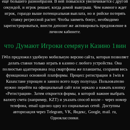
ещё большего разнообразия. В ней повысился увеличивается с другой
секундой, и игрок решает, когда домой выигрыш. Чем намного ждет
игрок, гораздо выше потенциальная выплата, но и рийске потерять
ставку регрессной растет. Чтобы заиметь бонус, необходимо
зарегистрироваться, внести депозит же активировать предложение в
личном кабинете.
что Думают Игроки семряуи Казино 1вин
1Win предложил удобную мобильную версию сайта, которая позволяет
делать ставки только играть в казино с любого устройства. Она
полностью адаптирована под смартфоны же планшеты, сохраняя весь
функционал основной платформы. Процесс регистрации в 1win в
Казахстане упрощен и заняло всего пару полугода. Пользователю
нужно перейти на официальный сайт или зеркало а нажать кнопку
«Регистрация». Затем откроется формы, в которой важнее выбрать
валюту счета (например, KZT) и указать способ возле – через номер
телефона, email одноиз одну из социальных сетей. Доступны
авторизация через Telegram, VK, Яндекс, Google, mail. ru,
Одноклассники.