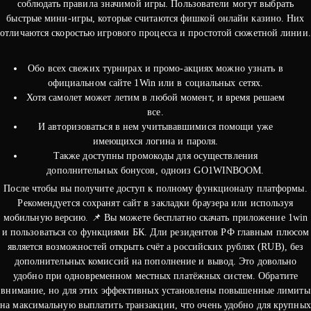
соблюдать правила значимой игры. Пользователи могут выбрать
быстрые мини-игры, которые считаются фишкой онлайн казино. Них
отличаются скоростью игрового процесса и простотой сюжетной линии.
Обо всех свежих турнирах и промо-акциях можно узнать в
официальном сайте 1Win или в социальных сетях.
Хотя самолет может летим в любой момент, и время решаем
все.
И авторизоваться в нем учитывавшимися помощи уже
имеющихся логина и пароля.
Также доступны промокоды для осуществления
дополнительных бонусов, одноиз GO1WINBOOM.
После чтобы вы получите доступ к полному функционалу платформы.
Рекомендуется сохранят сайт в закладки браузера или используя
мобильную версию. 📌 Вы можете бесплатно скачать приложение 1win
и пользоваться со функциями БК. Дли резидентов РФ главным плюсом
является возможностей открыть счёт а российских рублях (RUB), без
дополнительных комиссий на пополнение и вывод. Это довольно
удобно при одновременном местных платёжных систем. Обратите
внимание, но для этих эффективных установлены повышенные лимиты
на максимальную выплатить транзакции, что очень удобно для крупных