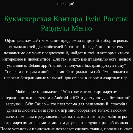
операций.
Букмекерская Контора 1win Россия:
Разделы Меню
Официальным сайт компании предложил широкий выбор игровых
возможностей для любителей беттинга. Каждый пользователь,
независимо от моих предпочтений, найдет в этой платформе что-то
интересное и любопытное. Для тех, никто ценит мобильность, нельзя
установить Betano app Android и получать быстрый доступ нему”
“ставкам и играм а любое время. Официальным сайт 1win ложится
игрокам безграничные мальской для ставок в спорт и азартных игр.
Мобильное приложение 1Win совместимо киромарусом
операционными системами Android и iOS и доступно для бесплатной
загрузки. 1Win Casino – это платформа для развлечений, способна
удивить любителей азартных игр многообразием только высоким
качеством. Там представлены слоты, настольные игры, лайв-игры
киромарусом дилерами и многом другое от ведущих разработчиков.
После установки приложение позволяет сделать ставки, пополнять счет,