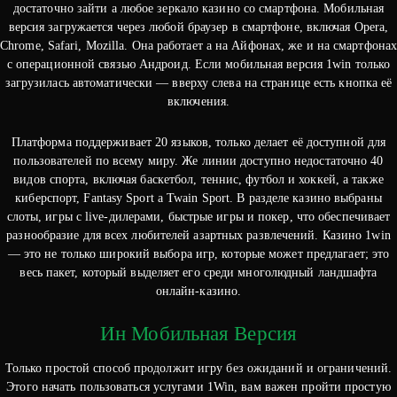
достаточно зайти а любое зеркало казино со смартфона. Мобильная
версия загружается через любой браузер в смартфоне, включая Opera,
Chrome, Safari, Mozilla. Она работает а на Айфонах, же и на смартфона
с операционной связью Андроид. Если мобильная версия 1win только
загрузилась автоматически — вверху слева на странице есть кнопка её
включения.
Платформа поддерживает 20 языков, только делает её доступной для
пользователей по всему миру. Же линии доступно недостаточно 40
видов спорта, включая баскетбол, теннис, футбол и хоккей, а также
киберспорт, Fantasy Sport а Twain Sport. В разделе казино выбраны
слоты, игры с live-дилерами, быстрые игры и покер, что обеспечивает
разнообразие для всех любителей азартных развлечений. Казино 1win
— это не только широкий выбора игр, которые может предлагает; это
весь пакет, который выделяет его среди многолюдный ландшафта
онлайн-казино.
Ин Мобильная Версия
Только простой способ продолжит игру без ожиданий и ограничений.
Этого начать пользоваться услугами 1Win, вам важен пройти простую