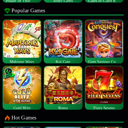
Power of Thor Megaways
Aztec Gems
Gates of Gatot Kaca
Popular Games
Mahjong Ways
Koi Gate
Gem Saviour Conquest
Gold Blitz
Roma
Fiery Sevens
Hot Games