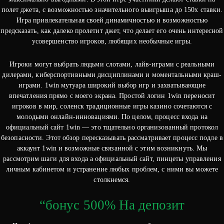
полет джета, с возможностью значительного выигрыша до 150x ставки.
Игра привлекательная своей динамичностью и возможностью
предсказать, как далеко пролетит джет, что делает его очень интересной
усовершенство игроков, любящих необычные игры.
Игроки могут выбрать людьми слотами, лайв-играми с реальными
дилерами, киберспортивными дисциплинами и моментальными краш-
играми. 1win мутуара широкий выбор игр и захватывающие
впечатления прямо с моего экрана. Простой логин 1win переносит
игроков в мир, соленск традиционные игры казино сочетаются с
молодыми онлайн-инновациями. По целом, процесс входа на
официальный сайт 1win — это тщательно организованный протокол
безопасности. Этот обзор пересказывать рассматривает процесс подле в
аккаунт 1win и возможные связанной с этим возникнуть. Мы
рассмотрим шаги для входа а официальный сайт, пинцеты управления
личным кабинетом и устранение любых проблем, с ними вы можете
столкнемся.
“бонус 500% На депозит