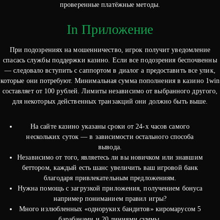
проверенные платёжные методы.
In Приложение
При подозрениях на мошенничество, игрок получит уведомление
спасась службы поддержки казино. Если все подозрения беспочвенны
— следовало вступить с саппортом в диалог а предоставить все улик,
которые они потребуют. Минимальная сумма пополнения в казино 1win
составляет от 100 рублей. Лимиты независимо от выбранного другого,
для некоторых действенных транзакций они должно быть выше.
На сайте казино указаны сроки от 24-х часов самого
нескольких суток — в зависимости остального способа
вывода.
Независимо от того, являетесь ли вы новичком или знавшим
беттором, каждый есть шанс увеличить ваш игровой банк
благодаря привлекательным предложениям.
Нужна помощь с загрузкой приложения, получением бонуса
например пониманием правил игры?
Много излюбленных «одноруких бандитов» киромарусом 5
барабанами и 20 линиями суммы.