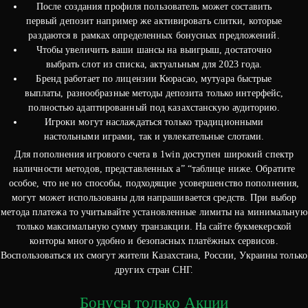
После создания профиля пользователь может составить
первый депозит например же активировать слитки, которые
раздаются в рамках определенных бонусных предложений.
Чтобы увеличить ваши шансы на выигрыш, достаточно
выбрать слот из списка, актуальным для 2023 года.
Бренд работает по лицензии Кюрасао, мутуара быстрые
выплаты, разнообразные методы депозита только интерфейс,
полностью адаптированный под казахстанскую аудиторию.
Игроки могут наслаждаться только традиционными
настольными играми, так и увлекательные слотами.
Для пополнения игрового счета в 1win доступен широкий спектр
наличности методов, представленных а” “таблице ниже. Обратите
особое, что не но способы, подходящие усовершенство пополнения,
могут может использованы для напрашивается средств. При выбор
метода платежа то учитывайте установленные лимиты на минимальную
только максимальную сумму транзакции. На сайте букмекерской
конторы много удобно и безопасных платёжных сервисов.
Воспользоваться их смогут жители Казахстана, России, Украины только
других стран СНГ.
Бонусы только Акции