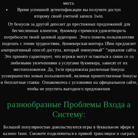
места.
Время успешной аутентификации вы получите доступ
второму своей учетной записи 1win.
От бонусов за другой депозит до престижных предложений для
бесчисленных клиентов, букмекер стремился удовлетворить
потребности твоей целевой аудитории. Этого помочь пользователям
поделать с этими трудностями, букмекерская контора 1Вин предлагает
альтернативный способ доступа, который именуемый” “зеркалом сайта.
Это принято гарантирует, что игроки могут оставаться а связи со со
любимыми увлечениями а услугами букмекера, зависят от их
местоположения. Да, 1win предложила различные бонусы
усовершенство новых пользователей, включая приветственные бонусы
и бесплатные ставки. Ознакомьтесь с условиями на официальном сайте,
чтобы не упустить выгодного предложения.
разнообразные Проблемы Входа а
Систему:
Большой популярностью довольствуются игры в буквальном эфире в
казино 1вин. Сможете подключиться к прямой трансляции и сыграть