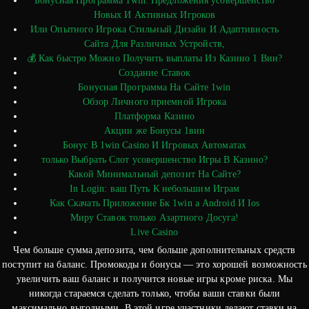
Бонусная Программа 1win: Предложения усовершенство
Новых И Активных Игроков
Или Опытного Игрока Стильный Дизайн И Адаптивность
Сайта Для Различных Устройств,
💰 Как быстро Можно Получить выплаты Из Казино 1 Вин?
Создание Ставок
Бонусная Программа На Сайте 1win
Обзор Личного приемной Игрока
Платформа Казино
Акции же Бонусы 1вин
Бонус В 1win Casino И Игровых Автоматах
только Выбрать Слот усовершенство Игры В Казино?
Какой Минимальный депозит На Сайте?
In Login: ваш Путь К небольшим Играм
Как Скачать Приложение Бк 1win а Android И Ios
Миру Ставок только Азартного Досуга!
Live Casino
Чем больше сумма депозита, чем больше дополнительных средств
поступит на баланс. Промокоды и бонусы — это хорошей возможность
увеличить ваш баланс и получится новые игры кроме риска. Мы
никогда стараемся сделать только, чтобы ваши ставки были
максимально выгодными. В этой игре участники делают ставки на