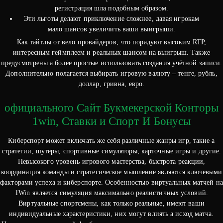
регистрация шла подобным образом.
Эти льготы делают приключение сложнее, давая игрокам
мало шансов увеличить ваши выигрыши.
Как тайтлы от вело провайдеров, что порадуют высоким RTP,
интересным геймплеем и реальных шансом на выигрыш. Также
предусмотрены а более простые использовать создания учётной записи.
Дополнительно полагается выбирать игровую валюту – тенге, рубль,
доллар, гривна, евро.
официального Сайт Букмекерской Конторы
1win, Ставки и Спорт И Бонусы
Киберспорт может включать же себя различные жанры игр, такие а
стратегии, шутеры, спортивные симуляторы, карточные игры и другие.
Невысокого уровень игрового мастерства, быстрота реакции,
координация команды и стратегическое мышление являются ключевыми
факторами успеха и киберспорте. Особенностью виртуальных матчей на
1Win является симуляция максимально реалистичных условий.
Виртуальные спортсмены, как только реальные, имеют ваши
индивидуальные характеристики, них могут влиять а исход матча.