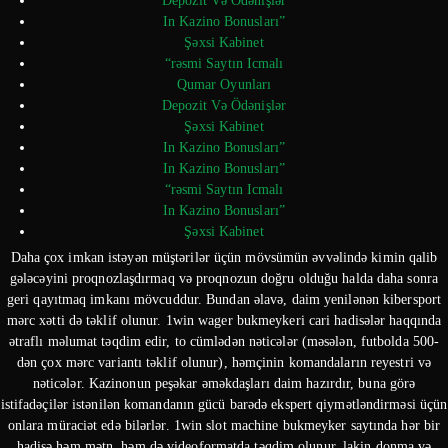
Depozit Və Ödənişlər
In Kazino Bonusları”
Şəxsi Kabinet
“rəsmi Saytın Icmalı
Qumar Oyunları
Depozit Və Ödənişlər
Şəxsi Kabinet
In Kazino Bonusları”
In Kazino Bonusları”
“rəsmi Saytın Icmalı
In Kazino Bonusları”
Şəxsi Kabinet
Daha çox imkan istəyən müştərilər üçün mövsümün əvvəlində kimin qalib
gələcəyini proqnozlaşdırmaq və proqnozun doğru olduğu halda daha sonra
geri qayıtmaq imkanı mövcuddur. Bundan əlavə, daim yenilənən kibersport
mərc xətti də təklif olunur. 1win wager bukmeykeri cari hadisələr haqqında
ətraflı məlumat təqdim edir, to cümlədən nəticələr (məsələn, futbolda 500-
dən çox mərc variantı təklif olunur), həmçinin komandaların reyestri və
nəticələr. Kazinonun peşəkar əməkdaşları daim hazırdır, buna görə
istifadəçilər istənilən komandanın gücü barədə ekspert qiymətləndirməsi üçün
onlara müraciət edə bilərlər. 1win slot machine bukmeyker saytında hər bir
hadisə həm mətn, həm də videoformatda təqdim olunur, lakin donma və