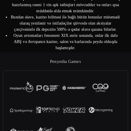
hazırlanmış rəsmi 1 vin apk tətbiqləri mövcuddur və onları qısa
müddətdə əldə etmək mümkündür.
Bundan əlavə, kazino bölməsi ilə bağlı bütün bonuslar mütəmadi
olaraq yenilənir və istifadəçilər qüvvədə olan aksiyalar
çərçivəsində ilk depozitə 500%-ə qədər əlavə qazana bilərlər.
Oyun avtomatları fenomeni XIX əsrin sonunda, onlar ilk dəfə
ABŞ və Avropanın kazino, salon və barlarında peyda olduqda
başlamışdır.
Penyedia Games