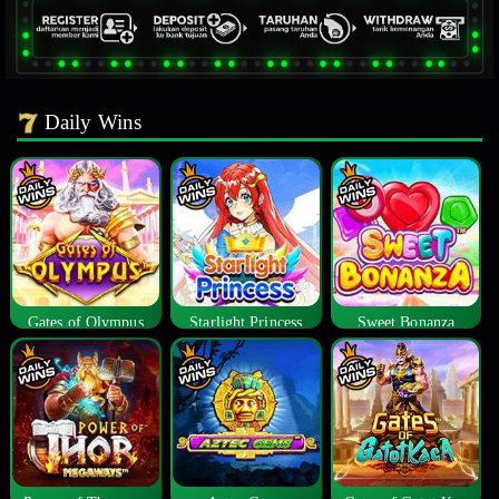
Daily Wins
Gates of Olympus
Starlight Princess
Sweet Bonanza