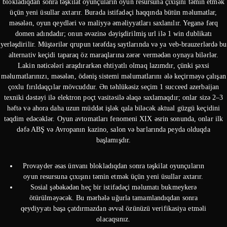
blokladıqdan sonra təşkilat oyunçuların oyun resursuna çıxışını təmin etmək
üçün yeni üsullar axtarır. Burada istifadəçi haqqında bütün məlumatlar,
məsələn, oyun qeydləri və maliyyə əməliyyatları saxlanılır. Yeganə fərq
domen adındadır; onun əvəzinə dəyişdirilmiş url ilə 1 win dublikatı
yerləşdirilir. Müştərilər qrupun tərəfdaş saytlarında və ya veb-brauzerlərdə bu
alternativ keçidi taparaq öz maraqlarına zərər vermədən oynaya bilərlər.
Lakin nəticələri araşdırarkən ehtiyatlı olmaq lazımdır, çünki şəxsi
məlumatlarınızı, məsələn, ödəniş sistemi məlumatlarını ələ keçirməyə çalışan
çoxlu fırıldaqçılar mövcuddur. Ən təhlükəsiz seçim 1 succeed azerbaijan
texniki dəstəyi ilə elektron poçt vasitəsilə əlaqə saxlamaqdır; onlar sizə 2–3
həftə və ahora daha uzun müddət işlək qala biləcək aktual güzgü keçidini
təqdim edəcəklər. Oyun avtomatları fenomeni XIX əsrin sonunda, onlar ilk
dəfə ABŞ və Avropanın kazino, salon və barlarında peyda olduqda
başlamışdır.
Provayder əsas ünvanı blokladıqdan sonra təşkilat oyunçuların
oyun resursuna çıxışını təmin etmək üçün yeni üsullar axtarır.
Sosial şəbəkədən heç bir istifadəçi məlumatı bukmeykerə
ötürülməyəcək. Bu mərhələ uğurla tamamlandıqdan sonra
qeydiyyatı başa çatdırmazdan əvvəl özünüzü verifikasiya etməli
olacaqsınız.