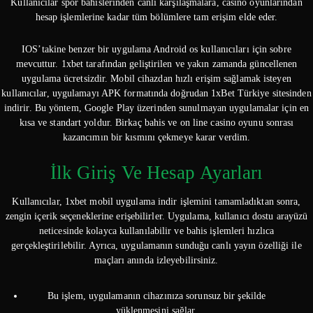
Kullanıcılar spor bahislerinden canlı karşılaşmalara, casino oyunlarından
hesap işlemlerine kadar tüm bölümlere tam erişim elde eder.
IOS’takine benzer bir uygulama Android os kullanıcıları için sobre
mevcuttur. 1xbet tarafından geliştirilen ve yakın zamanda güncellenen
uygulama ücretsizdir. Mobil cihazdan hızlı erişim sağlamak isteyen
kullanıcılar, uygulamayı APK formatında doğrudan 1xBet Türkiye sitesinden
indirir. Bu yöntem, Google Play üzerinden sunulmayan uygulamalar için en
kısa ve standart yoldur. Birkaç bahis ve on line casino oyunu sonrası
kazancımın bir kısmını çekmeye karar verdim.
İlk Giriş Ve Hesap Ayarları
Kullanıcılar, 1xbet mobil uygulama indir işlemini tamamladıktan sonra,
zengin içerik seçeneklerine erişebilirler. Uygulama, kullanıcı dostu arayüzü
neticesinde kolayca kullanılabilir ve bahis işlemleri hızlıca
gerçekleştirilebilir. Ayrıca, uygulamanın sunduğu canlı yayın özelliği ile
maçları anında izleyebilirsiniz.
Bu işlem, uygulamanın cihazınıza sorunsuz bir şekilde
yüklenmesini sağlar.