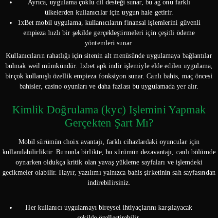
Ayrıca, uygulama çoklu dil desteği sunar, bu ag onu farklı
ülkelerden kullanıcılar için uygun hale getirir.
1xBet mobil uygulama, kullanıcıların finansal işlemlerini güvenli
empieza hızlı bir şekilde gerçekleştirmeleri için çeşitli ödeme
yöntemleri sunar.
Kullanıcıların rahatlığı için sitenin alt menüsünde uygulamaya bağlantılar
bulmak weil mümkündür. 1xbet apk indir işlemiyle elde edilen uygulama,
birçok kullanışlı özellik empieza fonksiyon sunar. Canlı bahis, maç öncesi
bahisler, casino oyunları ve daha fazlası bu uygulamada yer alır.
Kimlik Doğrulama (kyc) Işlemini Yapmak
Gerçekten Şart Mı?
Mobil sürümün choix avantajı, farklı cihazlardaki oyuncular için
kullanılabilirliktir. Bununla birlikte, bu sürümün dezavantajı, canlı bölümde
oynarken oldukça kritik olan yavaş yükleme sayfaları ve işlemdeki
gecikmeler olabilir. Hayır, yazılımı yalnızca bahis şirketinin sah sayfasından
indirebilirsiniz.
Her kullanıcı uygulamayı bireysel ihtiyaçlarını karşılayacak
şekilde özelleştirebilir.