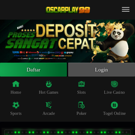
Beranda
Slot Online
Live Casino
Sportsbook
Arcade
Togel Online
Daftar
Login
Poker
Whatsapp
Home
Hot Games
Slots
Live Casino
Telegram
Sports
Arcade
Poker
Togel Online
Livechat