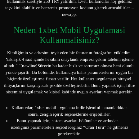
kullanmak suretiyle 250 TRY yatırdım. Evet, kullanıcılar hoş geldiniz
teşvikini alabilir ve benzersiz promosyon kodunu girerek artırabilirler –
newapp.
Neden 1xbet Mobil Uygulamasi
Kullanmalisiniz?
Kimliğimin ve adresimi teyit eden bir faturanın fotoğrafını yükledim.
Yaklaşık 4 saat içinde hesabım onaylandı empieza çekim talebim işleme
alındı.” “[newline]Sürecin bu kadar hızlı ve sorunsuz olması beni olumlu
yönde şaşırttı. Bu bölümde, kullanıcıya bahis parametrelerini uygun bir
biçimde özelleştirme fırsatı verilir. Her kullanıcı uygulamayı bireysel
ihtiyaçlarını karşılayacak şekilde özelleştirebilir. Bunu yapmak için, filtre
sistemini uygulamak ve kişisel kabinde uygun ayarları yapmak gerekir.
Kullanıcılar, 1xbet mobil uygulama indir işlemini tamamladıktan
sonra, zengin içerik seçeneklerine erişebilirler.
Bunu yapmak için, sistem ayarları bölümüne ve ardından –
istediğiniz parametreleri seçebileceğiniz “Oran Türü” ne gitmeniz
gerekecektir.