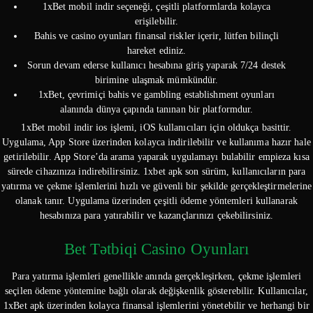
1xBet mobil indir seçeneği, çeşitli platformlarda kolayca
erişilebilir.
Bahis ve casino oyunları finansal riskler içerir, lütfen bilinçli
hareket ediniz.
Sorun devam ederse kullanıcı hesabına giriş yaparak 7/24 destek
birimine ulaşmak mümkündür.
1xBet, çevrimiçi bahis ve gambling establishment oyunları
alanında dünya çapında tanınan bir platformdur.
1xBet mobil indir ios işlemi, iOS kullanıcıları için oldukça basittir.
Uygulama, App Store üzerinden kolayca indirilebilir ve kullanıma hazır hale
getirilebilir. App Store’da arama yaparak uygulamayı bulabilir empieza kısa
sürede cihazınıza indirebilirsiniz. 1xbet apk son sürüm, kullanıcıların para
yatırma ve çekme işlemlerini hızlı ve güvenli bir şekilde gerçekleştirmelerine
olanak tanır. Uygulama üzerinden çeşitli ödeme yöntemleri kullanarak
hesabınıza para yatırabilir ve kazançlarınızı çekebilirsiniz.
Bet Tətbiqi Casino Oyunları
Para yatırma işlemleri genellikle anında gerçekleşirken, çekme işlemleri
seçilen ödeme yöntemine bağlı olarak değişkenlik gösterebilir. Kullanıcılar,
1xBet apk üzerinden kolayca finansal işlemlerini yönetebilir ve herhangi bir