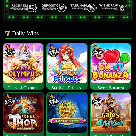
Daily Wins
Gates of Olympus
Starlight Princess
Sweet Bonanza