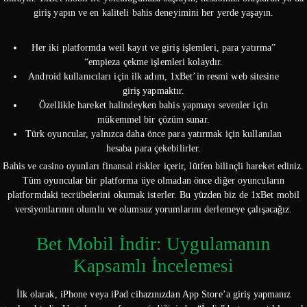
giriş yapın ve en kaliteli bahis deneyimini her yerde yaşayın.
Her iki platformda weil kayıt ve giriş işlemleri, para yatırma”
“empieza çekme işlemleri kolaydır.
Android kullanıcıları için ilk adım, 1xBet’in resmi web sitesine
giriş yapmaktır.
Özellikle hareket halindeyken bahis yapmayı sevenler için
mükemmel bir çözüm sunar.
Türk oyuncular, yalnızca daha önce para yatırmak için kullanılan
hesaba para çekebilirler.
Bahis ve casino oyunları finansal riskler içerir, lütfen bilinçli hareket ediniz.
Tüm oyuncular bir platforma üye olmadan önce diğer oyuncuların
platformdaki tecrübelerini okumak isterler. Bu yüzden biz de 1xBet mobil
versiyonlarının olumlu ve olumsuz yorumlarını derlemeye çalışacağız.
Bet Mobil İndir: Uygulamanın
Kapsamlı İncelemesi
İlk olarak, iPhone veya iPad cihazınızdan App Store’a giriş yapmanız