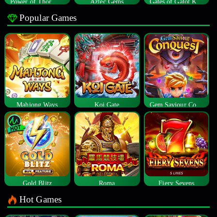
Power of Thor Megaways
Aztec Gems
Gates of Gatot Kaca
Popular Games
Mahjong Ways
Koi Gate
Gem Saviour Conquest
Gold Blitz
Roma
Fiery Sevens
Hot Games