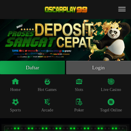
Beranda
Slot Online
Live Casino
Sportsbook
Arcade
Togel Online
Daftar
Login
Poker
Whatsapp
Home
Hot Games
Slots
Live Casino
Telegram
Sports
Arcade
Poker
Togel Online
Livechat