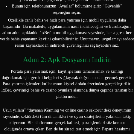
Bunun için telefonunuzun “Ayarlar” bölümüne girip “Güvenlik”
seçeneğini seçin.
Özellikle canlı bahis ve hızlı para yatırma için mobil uygulama daha
başarılıdır. Bu makalede, uygulamanın nasıl indirileceğini ve kurulacağını
adım adım açıkladık. 1xBet’in mobil uygulaması sayesinde, her a great her
yerde bahis yapmanın keyfini çıkarabilirsiniz. Unutmayın, uygulamayı sadece
resmi kaynaklardan indirerek güvenliğinizi sağlayabilirsiniz.
Adım 2: Apk Dosyasını Indirin
Portala para yatırmak için, kayıt işlemini tamamlamak ve kimliği
doğrulamak için gerekli belgeleri sağlayarak doğrulamadan geçmek gerekir.
Para yatırma işlemleri kullanıcının kişisel dolabı üzerinden gerçekleştirilir.
1xBet, çevrimiçi bahis ve casino oyunları alanında dünya çapında tanınan bir
platformdur.
Uzun yıllara” “dayanan iGaming ve online casino sektöründeki deneyimim
sayesinde, sektördeki tüm dinamikleri ve oyun stratejilerini yakından takip
ediyorum. Bir platformun gerçek kalitesi, para işlemleri söz konusu
olduğunda ortaya çıkar. Ben de bu süreci test etmek için Papara hesabımı