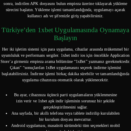
sonra, indirilen APK dosyasını bulun empieza üzerine tıklayarak yükleme
sürecini başlatın. Yükleme işlemi tamamlandığında, uygulamayı açarak
kullanıcı adı ve şifrenizle giriş yapabilirsiniz.
Türkiye’den 1xbet Uygulamasında Oynamaya
Başlayın
Her iki işletim sistemi için para uygulama, cihazlar arasında mükemmel bir
uyumluluk ve performans sergiler. 1xbet indir ios için öncelikle Application
Store’a girmeniz empieza arama bölümüne “1xBet” yazmanız gerekmektedir.
Çıkan” “sonuçlardan 1xBet uygulamasını seçerek indirme işlemini
başlatabilirsiniz. İndirme işlemi birkaç dakika sürebilir ve tamamlandığında
uygulama cihazınıza otomatik olarak yüklenecektir.
Bu ayar, cihazınıza üçüncü parti uygulamaların yüklenmesine
izin verir ve 1xbet apk indir işleminin sorunsuz bir şekilde
gerçekleştirilmesini sağlar.
Ana sayfada, bir akıllı telefona veya tablete indirilip kurulabilen
bir kurulum dosyası mevcuttur.
Android uygulaması, masaüstü sürümdeki tüm seçenekleri mobil