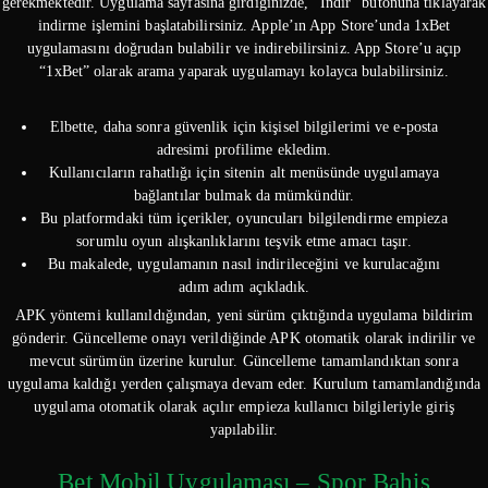
gerekmektedir. Uygulama sayfasına girdiğinizde, “İndir” butonuna tıklayarak
indirme işlemini başlatabilirsiniz. Apple’ın App Store’unda 1xBet
uygulamasını doğrudan bulabilir ve indirebilirsiniz. App Store’u açıp
“1xBet” olarak arama yaparak uygulamayı kolayca bulabilirsiniz.
Elbette, daha sonra güvenlik için kişisel bilgilerimi ve e-posta
adresimi profilime ekledim.
Kullanıcıların rahatlığı için sitenin alt menüsünde uygulamaya
bağlantılar bulmak da mümkündür.
Bu platformdaki tüm içerikler, oyuncuları bilgilendirme empieza
sorumlu oyun alışkanlıklarını teşvik etme amacı taşır.
Bu makalede, uygulamanın nasıl indirileceğini ve kurulacağını
adım adım açıkladık.
APK yöntemi kullanıldığından, yeni sürüm çıktığında uygulama bildirim
gönderir. Güncelleme onayı verildiğinde APK otomatik olarak indirilir ve
mevcut sürümün üzerine kurulur. Güncelleme tamamlandıktan sonra
uygulama kaldığı yerden çalışmaya devam eder. Kurulum tamamlandığında
uygulama otomatik olarak açılır empieza kullanıcı bilgileriyle giriş
yapılabilir.
Bet Mobil Uygulaması – Spor Bahis