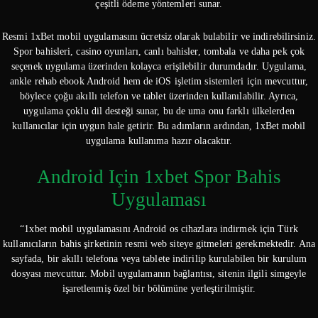
çeşitli ödeme yöntemleri sunar.
Resmi 1xBet mobil uygulamasını ücretsiz olarak bulabilir ve indirebilirsiniz.
Spor bahisleri, casino oyunları, canlı bahisler, tombala ve daha pek çok
seçenek uygulama üzerinden kolayca erişilebilir durumdadır. Uygulama,
ankle rehab ebook Android hem de iOS işletim sistemleri için mevcuttur,
böylece çoğu akıllı telefon ve tablet üzerinden kullanılabilir. Ayrıca,
uygulama çoklu dil desteği sunar, bu de uma onu farklı ülkelerden
kullanıcılar için uygun hale getirir. Bu adımların ardından, 1xBet mobil
uygulama kullanıma hazır olacaktır.
Android Için 1xbet Spor Bahis
Uygulaması
“1xbet mobil uygulamasını Android os cihazlara indirmek için Türk
kullanıcıların bahis şirketinin resmi web siteye gitmeleri gerekmektedir. Ana
sayfada, bir akıllı telefona veya tablete indirilip kurulabilen bir kurulum
dosyası mevcuttur. Mobil uygulamanın bağlantısı, sitenin ilgili simgeyle
işaretlenmiş özel bir bölümüne yerleştirilmiştir.