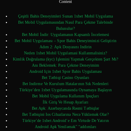
Content
Çeşitli Bahis Deneyimleri Sunan 1xbet Mobil Uygulama
Bet Mobil Uygulamasından Nasıl Para Çekme Talebinde
Bulunulur?
Bet Mobil İndir: Uygulamanın Kapsamlı İncelemesi
Bet Mobil Uygulaması – Spor Bahis Deneyiminizi Geliştirin
Adım 2: Apk Dosyasını Indirin
Neden 1xbet Mobil Uygulamasi Kullanmalisiniz?
Kimlik Doğrulama (kyc) Işlemini Yapmak Gerçekten Şart Mı?
Anı Beklemek: Para Çekme Deneyimim
Android Için 1xbet Spor Bahis Uygulaması
Bet Tətbiqi Casino Oyunları
Bet Indirme Ve Kurulum Hatalarının Sık Nedenleri
Türkiye’den 1xbet Uygulamasında Oynamaya Başlayın
Bet Mobil Uygulama Kullanım İpuçları
İlk Giriş Ve Hesap Ayarları
Bet Apk: Azərbaycanda Rəsmi Tətbiqlər
Bet Tətbiqini Ios Cihazlarına Necə Yükləmək Olar?
Türkiye’de 1xbet Android’e Em Virtude De Yatırın
Android Apk Yeniləmək” “addımları