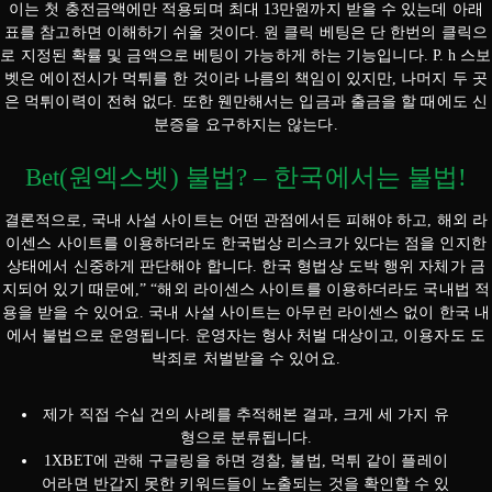
이는 첫 충전금액에만 적용되며 최대 13만원까지 받을 수 있는데 아래
표를 참고하면 이해하기 쉬울 것이다. 원 클릭 베팅은 단 한번의 클릭으
로 지정된 확률 및 금액으로 베팅이 가능하게 하는 기능입니다. P. h 스보
벳은 에이전시가 먹튀를 한 것이라 나름의 책임이 있지만, 나머지 두 곳
은 먹튀이력이 전혀 없다. 또한 웬만해서는 입금과 출금을 할 때에도 신
분증을 요구하지는 않는다.
Bet(원엑스벳) 불법? – 한국에서는 불법!
결론적으로, 국내 사설 사이트는 어떤 관점에서든 피해야 하고, 해외 라
이센스 사이트를 이용하더라도 한국법상 리스크가 있다는 점을 인지한
상태에서 신중하게 판단해야 합니다. 한국 형법상 도박 행위 자체가 금
지되어 있기 때문에,” “해외 라이센스 사이트를 이용하더라도 국내법 적
용을 받을 수 있어요. 국내 사설 사이트는 아무런 라이센스 없이 한국 내
에서 불법으로 운영됩니다. 운영자는 형사 처벌 대상이고, 이용자도 도
박죄로 처벌받을 수 있어요.
제가 직접 수십 건의 사례를 추적해본 결과, 크게 세 가지 유
형으로 분류됩니다.
1XBET에 관해 구글링을 하면 경찰, 불법, 먹튀 같이 플레이
어라면 반갑지 못한 키워드들이 노출되는 것을 확인할 수 있