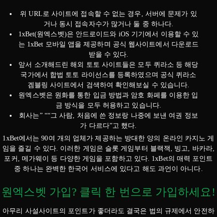
위 URL로 사이트에 접속할 수 없는 경우, 서버에 문제가 있
거나 동시 접속자수가 많거나 둘 중 하나다.
1xBet(원엑스벳)은 안드로이드와 iOS 기기에서 이용할 수 있
는 1xBet 모바일 앱을 제공하며 공식 웹사이트에서 다운로드
받을 수 있다.
앞서 소개해드린 해외 토토 사이트들은 모두 퀴라소 등 해당
국가에서 합법 토토 라이선스를 등록하였으며 공식 퀴라소
겜블링 사이트에서 검색하여 확인해보실 수 있습니다.
원엑스벳은 원화를 통한 입금 방법과 암호 화페를 이용한 입
금 방식을 모두 허용하고 있습니다.
회사는” ““그 사람, 처음에 쓴 정보랑 나중에 보낸 여권 정보
가 다르다”고 했다.
1xBet에서는 90여 개의 업체가 제공하는 방대한 양의 온라인 카지노 게
임을 즐길 수 있다. 이러한 게임은 슬롯 게임부터 블랙잭, 빙고, 바카라,
포커, 메가웨이 등 다양한 게임을 포함하고 있다. 1xBet의 매력 포인트
중 하나는 완벽한 한국어 서비스에 있다고 해도 과언이 아니다.
원엑스벳 가입? 클릭 한 번으로 가입하세요!
아무리 사설사이트의 포인트가 좋더라도 결국은 법의 규제에서 안전하