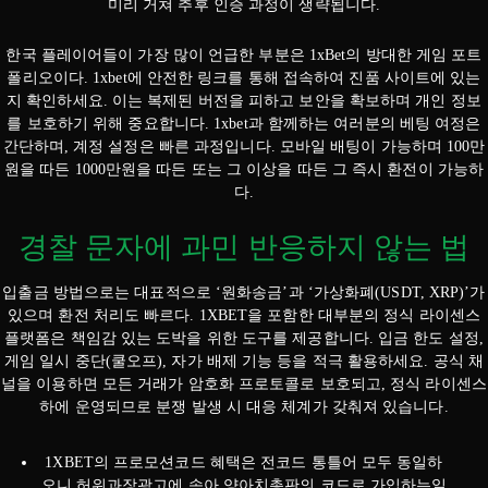
미리 거쳐 추후 인증 과정이 생략됩니다.
한국 플레이어들이 가장 많이 언급한 부분은 1xBet의 방대한 게임 포트
폴리오이다. 1xbet에 안전한 링크를 통해 접속하여 진품 사이트에 있는
지 확인하세요. 이는 복제된 버전을 피하고 보안을 확보하며 개인 정보
를 보호하기 위해 중요합니다. 1xbet과 함께하는 여러분의 베팅 여정은
간단하며, 계정 설정은 빠른 과정입니다. 모바일 배팅이 가능하며 100만
원을 따든 1000만원을 따든 또는 그 이상을 따든 그 즉시 환전이 가능하
다.
경찰 문자에 과민 반응하지 않는 법
입출금 방법으로는 대표적으로 ‘원화송금’과 ‘가상화폐(USDT, XRP)’가
있으며 환전 처리도 빠르다. 1XBET을 포함한 대부분의 정식 라이센스
플랫폼은 책임감 있는 도박을 위한 도구를 제공합니다. 입금 한도 설정,
게임 일시 중단(쿨오프), 자가 배제 기능 등을 적극 활용하세요. 공식 채
널을 이용하면 모든 거래가 암호화 프로토콜로 보호되고, 정식 라이센스
하에 운영되므로 분쟁 발생 시 대응 체계가 갖춰져 있습니다.
1XBET의 프로모션코드 혜택은 전코드 통틀어 모두 동일하
오니 허위과장광고에 속아 양아치총판의 코드로 가입하는일