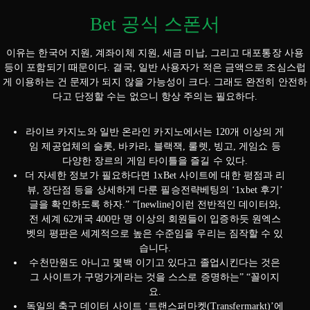
Bet 공식 스폰서
이유는 한국어 지원, 계좌이체 지원, 세금 미납, 그리고 대포통장 사용
등이 포함되기 때문이다. 결국, 일반 사용자가 적은 금액으로 조심스럽
게 이용하는 건 문제가 되지 않을 가능성이 크다. 그래도 완전히 안전하
다고 단정할 수는 없으니 항상 주의는 필요하다.
라이브 카지노와 일반 온라인 카지노에서는 120개 이상의 게
임 제공업체의 슬롯, 바카라, 블랙잭, 룰렛, 빙고, 게임쇼 등
다양한 장르의 게임 타이틀을 즐길 수 있다.
더 자세한 정보가 필요하다면 1xBet 사이트에 대한 평점과 리
뷰, 장단점 등을 상세하게 다룬 필승전략베팅의 ‘1xbet 후기’
글을 확인하도록 하자.” “[newline]이런 전반적인 데이터와,
전 세계 62개국 400만 명 이상의 회원들이 입증하듯 원엑스
벳의 평판은 세계적으로 높은 수준임을 우리는 짐작할 수 있
습니다.
수천만원도 아니고 몇백 이기고 있다고 졸업시킨다는 것은
그 사이트가 구멍가게라는 것을 스스로 증명하는” “꼴이지
요.
독일의 축구 데이터 사이트 ‘트랜스퍼마켓(Transfermarkt)’에