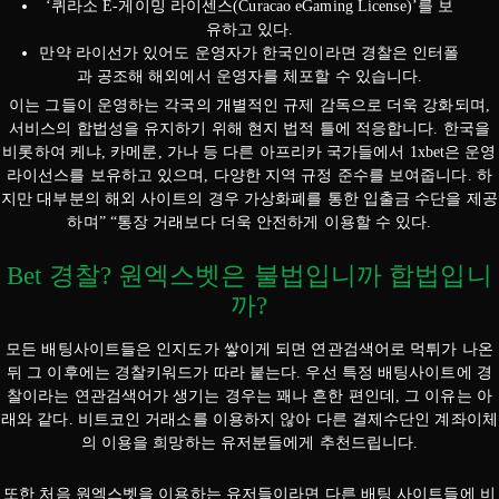
‘퀴라소 E-게이밍 라이센스(Curacao eGaming License)’를 보
유하고 있다.
만약 라이선가 있어도 운영자가 한국인이라면 경찰은 인터폴
과 공조해 해외에서 운영자를 체포할 수 있습니다.
이는 그들이 운영하는 각국의 개별적인 규제 감독으로 더욱 강화되며,
서비스의 합법성을 유지하기 위해 현지 법적 틀에 적응합니다. 한국을
비롯하여 케냐, 카메룬, 가나 등 다른 아프리카 국가들에서 1xbet은 운영
라이선스를 보유하고 있으며, 다양한 지역 규정 준수를 보여줍니다. 하
지만 대부분의 해외 사이트의 경우 가상화폐를 통한 입출금 수단을 제공
하며” “통장 거래보다 더욱 안전하게 이용할 수 있다.
Bet 경찰? 원엑스벳은 불법입니까 합법입니
까?
모든 배팅사이트들은 인지도가 쌓이게 되면 연관검색어로 먹튀가 나온
뒤 그 이후에는 경찰키워드가 따라 붙는다. 우선 특정 배팅사이트에 경
찰이라는 연관검색어가 생기는 경우는 꽤나 흔한 편인데, 그 이유는 아
래와 같다. 비트코인 거래소를 이용하지 않아 다른 결제수단인 계좌이체
의 이용을 희망하는 유저분들에게 추천드립니다.
또한 처음 원엑스벳을 이용하는 유저들이라면 다른 배팅 사이트들에 비