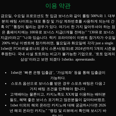
이용 약관
금요일, 수요일 프로모션도 첫 입금 보너스와 같이 롤링 500%와 1. 대부
분의 배팅 사이트는 대포 통장 및 가상 계좌번호를 사용하게 되는데 간
혹 이” “통장이 털리는 경우가 있다. 여기서 한 가지 알아두셔야 하는 점
은 홈페이지에는 100유로 보너스 지급(1개월 전에는” “130유로 보너스
지급)이라고” “나와 있습니다. 럭키 프라이데이 이벤트 참가자가 수요일
200% 버닝 이벤트에 참가하려면, 월요일과 화요일에 각각 just a single.
1xbet은 FC바르셀로나의 공식 스폰서(링크)로 2024년까지 5개의 시즌을
후원한다. 국내 사설 토토와는 비교가 불가능한 기업으로, ‘토토 업계의
삼성’이라고 보면 되겠다 1xbetko. apresentando.
1xbet은 ‘빠른 은행 입출금’, ‘가상계좌’ 등을 통해 입출금이
가능하다.
스포츠 옵션으로 보너스를 받은 경우 스포츠 배팅은 다음 2
가지 배팅 조건을 만족해야 합니다.
고액배터는 물론이고, 카지노쪽도 XX계열 이용하는 배터분
들도, 혜택 좋은 보너스 포기하고 많은분들이 갈아타버렸죠.
1xbet 이외의 해외 온라인 카지노에 대해 궁금하시다면 2026
년 해외 온라인 카지노” “랭킹 및 리뷰에서 확인해 보시기 바