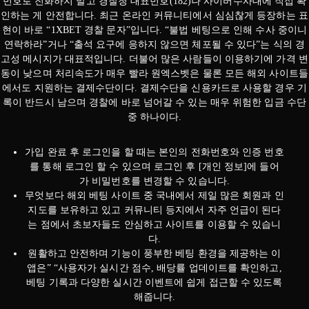
번호로 전화하지 말고 경찰청 대표번호(182)나 사이버수사대에 직접 확
인하는 게 안전합니다. 최근 온라인 커뮤니티에서 심심찮게 등장하는 표
현이 바로 “1XBET 경찰 문자”입니다. “불법 베팅으로 인해 수사 중이니
연락하라”거나 “출석 요구에 응하지 않으면 체포될 수 있다”는 식의 경
고성 메시지가 대표적입니다. 더불어 많은 사람들이 이용하기에 가격 변
동이 낮으며 처리속도가 매우 빨라 원엑스벳은 물론 모든 해외 사이트들
에서도 지원하는 결제수단이다. 결제수단을 신용카드로 사용할 경우 기
록이 반드시 남으며 경찰에 바로 넘어갈 수 있는 매우 위험한 입금 수단
중 하나이다.
가입 완료 후 로그인을 할 때는 본인의 전화번호와 인증 번호
를 통해 로그인 할 수 있으며 로그인 후 [개인 정보]에 들어
가 비밀번호를 변경할 수 있습니다.
무엇보다 해외 베팅 사이트 중 국내에서 제일 많은 회원과 인
지도를 보유하고 있고 커뮤니티 등지에서 자주 언급이 된다
는 점에서 초보자들도 안심하고 사이트를 이용할 수 있습니
다.
원활하고 안전하며 기능이 풍부한 베팅 환경을 제공하는 이
앱은” “사용자가 실시간 점수, 배당률 업데이트를 확인하고,
베팅 기록과 다양한 실시간 이벤트에 쉽게 접근할 수 있도록
해줍니다.