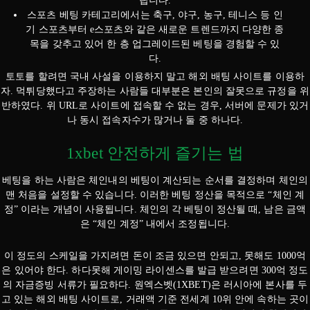
랍니다.
스포츠 베팅 카테고리에서는 축구, 야구, 농구, 테니스 등 인
기 스포츠부터 e스포츠와 같은 새로운 트렌드까지 다양한 종
목을 갖추고 있어 한 층 업그레이드된 베팅을 경험할 수 있
다.
토토를 할려면 국내 사설을 이용하지 말고 해외 배팅 사이트를 이용하
자. 먹튀당했다고 주장하는 사람들 대부분은 본인의 잘못으로 규정을 위
반하였다. 위 URL로 사이트에 접속할 수 없는 경우, 서버에 문제가 있거
나 동시 접속자수가 많거나 둘 중 하나다.
1xbet 안전하게 즐기는 법
베팅을 하는 사람은 체인내의 베팅이 계산되는 순서를 결정하며 체인의
맨 처음을 설정할 수 있습니다. 이러한 베팅 정산을 목적으로 “체인 계
정” 이라는 개념이 사용됩니다. 체인의 각 베팅이 정산될 때, 남은 금액
은 “체인 계정” 내에서 조정됩니다.
이 정도의 스케일을 가지려면 돈이 조금 있으면 안되고, 못해도 1000억
은 있어야 한다. 하다못해 게이밍 라이센스를 발급 받으려면 300억 정도
의 자금증빙 서류가 필요하다. 원엑스벳(1XBET)은 러시아에 본사를 두
고 있는 해외 배팅 사이트로, 거래액 기준 전세계 10위 안에 속하는 곳이