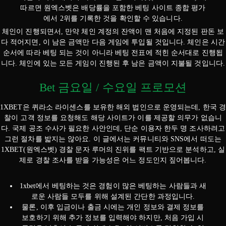
따르면 원엑스벳은 배당률을 포함한 베팅 사이트 종합 평가
에서 2위를 기록한 것을 확인할 수 있습니다.
체인이 진행되면서, 만약 체인 계정의 잔액이 맨 처음에 지정된 판돈 보
다 적어지면, 이 남은 금액만 다음 게임에 투입될 것입니다. 체인은 시간
순서에 따라 베팅 되는 것이 아니라 베팅 전표에 적힌 순서대로 진행됩
니다. 체인에 있는 모든 게임이 진행된 후 남은 금액이 지불될 것입니다.
Bet 금요일 / 수요일 프로모션
1XBET은 퀴라소 라이센스를 보유한 해외 법인으로 운영되는데, 한국 
찰이 고객 정보를 요청해도 해당 사이트가 이를 제공할 의무가 없습니
다. 국제 공조 수사가 필요한 사안인데, 단순 이용자 한두 명 조사하려고
그런 절차를 밟지는 않아요. 이 글에서는 커뮤니티와 SNS에서 떠도는
1XBET(원엑스벳) 경찰 문자 루머의 진위를 팩트 기반으로 분석하고, 실
제로 경찰 조사를 받을 가능성은 어느 정도인지 짚어봅니다.
1xbet에서 베팅하는 것은 경험이 많은 베팅하는 사람들과 새
로운 사람들 모두를 위해 설계된 간단한 과정입니다.
물론, 이후 입금이나 출금 시에는 개인 정보와 결제 정보를
보호하기 위해 추가 정보를 입력해야 하지만, 처음 가입 시