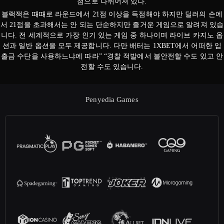
점으로 나뉘어져 있다.
블랙잭은 때때로 라운드에서 21점 이상을 득점해야 하지만 딜러의 손에
서 21점을 초과해서는 안 되는 단순하지만 즐거운 게임으로 알려져 있습
니다. 전 세계적으로 가장 인기 있는 게임 중 하나이며 라이브 카지노 옵
션과 일반 옵션을 모두 제공합니다. 다만 배터는 1XBET에서 어떠한 입
출금 수단을 사용하느냐에 따라” “경찰 적발에서 불안전할 수도 있고 안
전할 수도 있습니다.
Penyedia Games