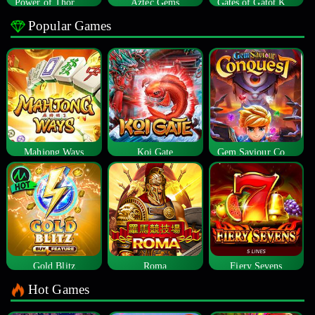
Power of Thor Megaways
Aztec Gems
Gates of Gatot Kaca
Popular Games
Mahjong Ways
Koi Gate
Gem Saviour Conquest
Gold Blitz
Roma
Fiery Sevens
Hot Games