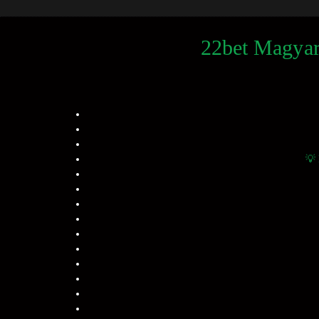
22bet Magyar
💡 