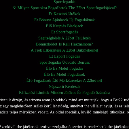
Sportfogadás
💡 Milyen Sportokra Fogadhatok The 22bet Sportfogadójával?
Et Kaszinó Játékok
Et Bónusz Ajánlatok Új Fogadóknak
Élő Krupiés Blackjack
Et Sportfogadás
Segítségkérés A 22bet Felületén
Bónuszkódot Is Kell Használnom?
A Fiók Elkészítése A 22bet Bukmékernél
Et Esport Fogadás
Sportfogadás Üdvözlő Bónusz
Élő És Mobil Fogadás
Élő És Mobil Fogadások
Élő Fogadások Élő Mérkőzésekre A 22bet-nél
Népszerű Kérdések
Kifizetési Limitek Minden Játékos És Fogadó Számára
etisztult dizájn, és arizona atom jó oddsok mind azt mutatják, hogy a Bet22 tu
s. Ez egy meglehetősen széles körű lehetőség, amelyet the vállalat nyújt, és ez 
ata teljes mértékben védett. Az oldal speciális, kiváló minőségű titkosítási 
Ezenkívül the játékosok szoftverszolgáltató szerint is rendezhetik the játékokat