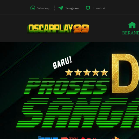
Whatsapp
Telegram
Livechat
BERAN