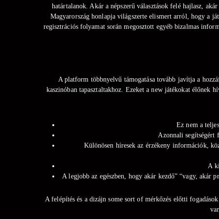
határtalanok. Akár a népszerű választások felé hajlasz, akár
Magyarország honlapja világszerte elismert arról, hogy a j
regisztrációs folyamat során megosztott egyéb bizalmas infor
A platform többnyelvű támogatása tovább javítja a hozzáf
kaszinóban tapasztaltakhoz. Ezeket a new játékokat élőnek h
Ez nem a telje
Azonnali segítségért 
Különösen híresek az érzékeny információk, köz
A k
A legjobb az egészben, hogy akár kezdő” “vagy, akár pr
A felépítés és a dizájn some sort of mérkőzés előtti fogadás
van