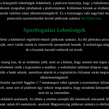
 a hiánypótló lehetőségek érdekelnek, a platform biztosítja, hogy a futballmec
átékosok nyugodtan játszhatnak a platformjukon. Különösen híresek az érzéken
mációk védelme iránti elkötelezettségükről. Ez a biztonságra való nagyfokú ös
potenciális nyereményeket kereső játékosok számára
bet-22bet.com
.
Sportfogadási Lehetőségek
érést a különböző régiókból érkező játékosok számára. Az élő játékokra arizon
ívják, mert valódi osztók és résztvevők szerepelnek bennük. A technológia mé
de a hozzánk hasonló emberek ezt teszik.
s összeg lesz, de az eredmény jobb, mint az a kilátás, hogy semmit sem kapsz 
felveheted velük a kapcsolatot e-mailben, a weboldalon található űrlapon vagy 
tük a banki adatok, személyes adatok és a regisztrációs folyamat során megos
elkötelezettségükről.
ifizetési opciótól függően 1-7 munkanapot vehet igénybe a nyereménye kifizet
ofi, some sort of platform úgy vehicle megcsinálva, hogy mindenki könnyedén
nem ért az internethez.
ok oldaláról származik. Az ebben a részben szereplő élő események nincsenek f
nak rajtuk élő események, amelyek Magyarország játékosai számára is elérhe