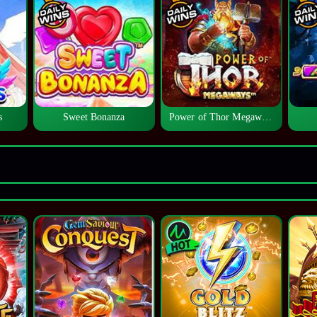
s
Sweet Bonanza
Power of Thor Megaways