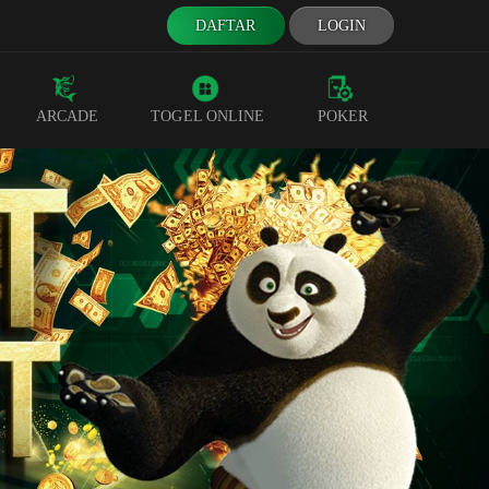
DAFTAR
LOGIN
ARCADE
TOGEL ONLINE
POKER