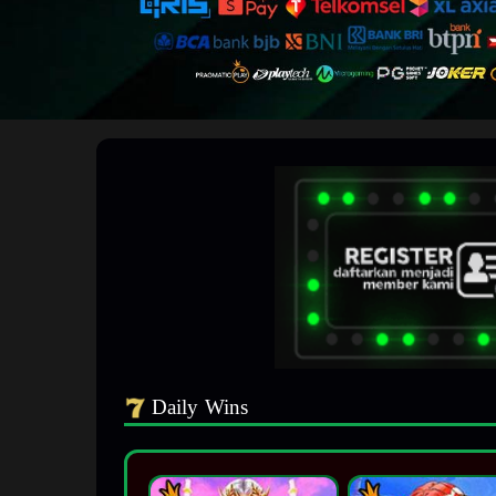
Daily Wins