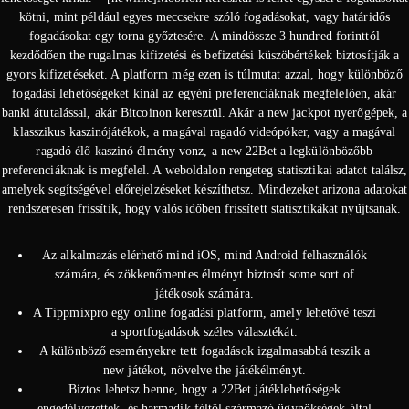
kötni, mint például egyes meccsekre szóló fogadásokat, vagy határidős
fogadásokat egy torna győztesére. A mindössze 3 hundred forinttól
kezdődően the rugalmas kifizetési és befizetési küszöbértékek biztosítják a
gyors kifizetéseket. A platform még ezen is túlmutat azzal, hogy különböző
fogadási lehetőségeket kínál az egyéni preferenciáknak megfelelően, akár
banki átutalással, akár Bitcoinon keresztül. Akár a new jackpot nyerőgépek, a
klasszikus kaszinójátékok, a magával ragadó videópóker, vagy a magával
ragadó élő kaszinó élmény vonz, a new 22Bet a legkülönbözőbb
preferenciáknak is megfelel. A weboldalon rengeteg statisztikai adatot találsz,
amelyek segítségével előrejelzéseket készíthetsz. Mindezeket arizona adatokat
rendszeresen frissítik, hogy valós időben frissített statisztikákat nyújtsanak.
Az alkalmazás elérhető mind iOS, mind Android felhasználók
számára, és zökkenőmentes élményt biztosít some sort of
játékosok számára.
A Tippmixpro egy online fogadási platform, amely lehetővé teszi
a sportfogadások széles választékát.
A különböző eseményekre tett fogadások izgalmasabbá teszik a
new játékot, növelve the játékélményt.
Biztos lehetsz benne, hogy a 22Bet játéklehetőségek
engedélyezettek, és harmadik féltől származó ügynökségek által