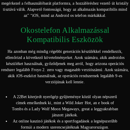
megérkezel a felhasználóbarát platformra, a hozzáféréshez vezető út kristály
tisztává válik. Alapvető fontosságú, hogy az alkalmazás kompatibilis mind
az” “iOS, mind az Android os telefon márkákkal.
Okostelefon Alkalmazással
Kompatibilis Eszközök
Ha azonban még mindig régebbi generációs készülékkel rendelkezik,
ellenőrizd a következő követelményeket. Azok számára, akik androidos
készüléket használnak, győződjenek meg arról, hogy arizona operációs
rendszer legalább Froyo 2. zero vagy magasabb verziószámú. Azok számára,
akik iOS-eszközt használnak, az operációs rendszernek legalább 9-es
verziójúnak kell lennie.
A 22Bet kiterjedt nyerőgép gyűjteménye közül olyan népszerű
címek emelkednek ki, mint a Wild Joker Hot, an e book of
Tombs és a Lady Wolf Moon Megaways, great a leggyakrabban
játszott játékok.
Az online kaszinó játékok és a sportfogadások a legnépszerűbb
formái a modern szerencsejátéknak Magyarországon.