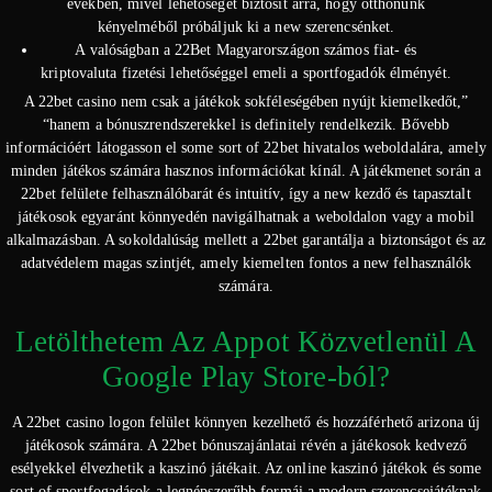
években, mivel lehetőséget biztosít arra, hogy otthonunk
kényelméből próbáljuk ki a new szerencsénket.
A valóságban a 22Bet Magyarországon számos fiat- és
kriptovaluta fizetési lehetőséggel emeli a sportfogadók élményét.
A 22bet casino nem csak a játékok sokféleségében nyújt kiemelkedőt,”
“hanem a bónuszrendszerekkel is definitely rendelkezik. Bővebb
információért látogasson el some sort of 22bet hivatalos weboldalára, amely
minden játékos számára hasznos információkat kínál. A játékmenet során a
22bet felülete felhasználóbarát és intuitív, így a new kezdő és tapasztalt
játékosok egyaránt könnyedén navigálhatnak a weboldalon vagy a mobil
alkalmazásban. A sokoldalúság mellett a 22bet garantálja a biztonságot és az
adatvédelem magas szintjét, amely kiemelten fontos a new felhasználók
számára.
Letölthetem Az Appot Közvetlenül A
Google Play Store-ból?
A 22bet casino logon felület könnyen kezelhető és hozzáférhető arizona új
játékosok számára. A 22bet bónuszajánlatai révén a játékosok kedvező
esélyekkel élvezhetik a kaszinó játékait. Az online kaszinó játékok és some
sort of sportfogadások a legnépszerűbb formái a modern szerencsejátéknak