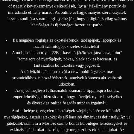
of negatív következmények elkerülését, így a játékélmény pozitív és
maradandó élmény marad. Az online és hagyományos szerencsejáték
összehasonlítása során megfigyelhetjük, hogy a digitális világ számos
lehetőséget és újdonságot hozott az iparba.
Ez magában foglalja az okostelefonok, táblagépek, laptopok és
asztali számítógépek széles választékát.
A mobil oldalon olyan 22Bet kaszinó játékokat játszhatsz, mint”
“some sort of nyerőgépek, póker, blackjack és baccarat, és
fantasztikus bónuszokra vagy jogosult.
Az üdvözlő ajánlaton kívül a new mobil ügyfelek más
promóciókhoz is hozzáférhetnek, amelyek könnyen aktiválhatók
útközben.
Az új és meglévő felhasználók számára a tippmixpro bónusz
szuper lehetőséget biztosít arra, hogy növeljék nyerési esélyeiket
és élvezék az online fogadás minden izgalmát.
Amint belépett, végtelen lehetőségek várják, beleértve különféle
nyerőgépeket, asztali játékokat és élő kaszinó élményt is definitely. Az új
játékosok számára a Mostbet casino bonus különleges lehetőségeket és
exkluzív ajánlatokat biztosít, hogy megkezdhessék kalandjukat. Az