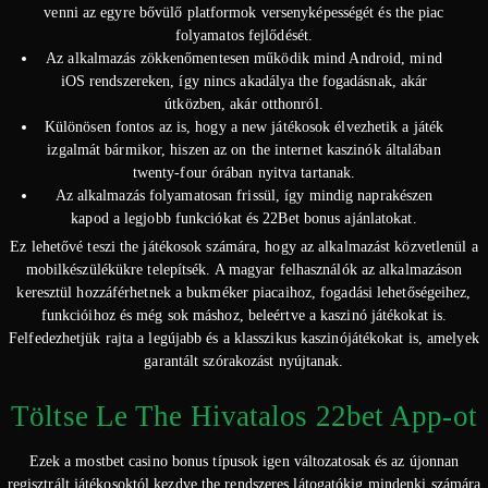
venni az egyre bővülő platformok versenyképességét és the piac
folyamatos fejlődését.
Az alkalmazás zökkenőmentesen működik mind Android, mind
iOS rendszereken, így nincs akadálya the fogadásnak, akár
útközben, akár otthonról.
Különösen fontos az is, hogy a new játékosok élvezhetik a játék
izgalmát bármikor, hiszen az on the internet kaszinók általában
twenty-four órában nyitva tartanak.
Az alkalmazás folyamatosan frissül, így mindig naprakészen
kapod a legjobb funkciókat és 22Bet bonus ajánlatokat.
Ez lehetővé teszi the játékosok számára, hogy az alkalmazást közvetlenül a
mobilkészülékükre telepítsék. A magyar felhasználók az alkalmazáson
keresztül hozzáférhetnek a bukméker piacaihoz, fogadási lehetőségeihez,
funkcióihoz és még sok máshoz, beleértve a kaszinó játékokat is.
Felfedezhetjük rajta a legújabb és a klasszikus kaszinójátékokat is, amelyek
garantált szórakozást nyújtanak.
Töltse Le The Hivatalos 22bet App-ot
Ezek a mostbet casino bonus típusok igen változatosak és az újonnan
regisztrált játékosoktól kezdve the rendszeres látogatókig mindenki számára