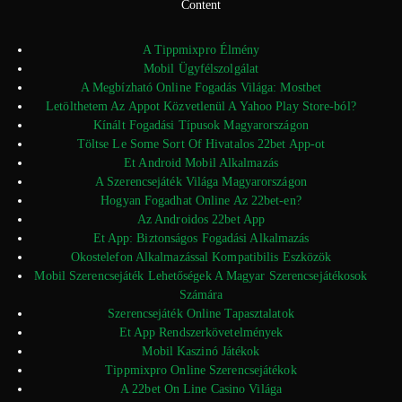
Content
A Tippmixpro Élmény
Mobil Ügyfélszolgálat
A Megbízható Online Fogadás Világa: Mostbet
Letölthetem Az Appot Közvetlenül A Yahoo Play Store-ból?
Kínált Fogadási Típusok Magyarországon
Töltse Le Some Sort Of Hivatalos 22bet App-ot
Et Android Mobil Alkalmazás
A Szerencsejáték Világa Magyarországon
Hogyan Fogadhat Online Az 22bet-en?
Az Androidos 22bet App
Et App: Biztonságos Fogadási Alkalmazás
Okostelefon Alkalmazással Kompatibilis Eszközök
Mobil Szerencsejáték Lehetőségek A Magyar Szerencsejátékosok
Számára
Szerencsejáték Online Tapasztalatok
Et App Rendszerkövetelmények
Mobil Kaszinó Játékok
Tippmixpro Online Szerencsejátékok
A 22bet On Line Casino Világa