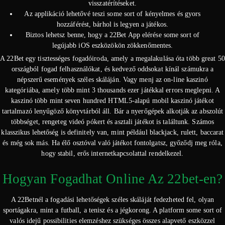
visszatérítéseket.
Az applikáció lehetővé teszi some sort of kényelmes és gyors
hozzáférést, bárhol is legyen a játékos.
Biztos lehetsz benne, hogy a 22Bet App elérése some sort of
legújabb iOS eszközökön zökkenőmentes.
A 22Bet egy tisztességes fogadóiroda, amely a megalakulása óta több great 50
országból fogad felhasználókat, és kedvező oddsokat kínál számukra a
népszerű események széles skáláján. Vagy menj az on-line kaszinó
kategóriába, amely több mint 3 thousands ezer játékkal errors meglepni. A
kaszinó több mint seven hundred HTML5-alapú mobil kaszinó játékot
tartalmazó lenyűgöző könyvtárból áll. Bár a nyerőgépek alkotják az abszolút
többséget, rengeteg videó pókert és asztali játékot is találtunk. Számos
klasszikus lehetőség is definitely van, mint például blackjack, rulett, baccarat
és még sok más. Ha élő osztóval való játékot fontolgatsz, győződj meg róla,
hogy stabil, erős internetkapcsolattal rendelkezel.
Hogyan Fogadhat Online Az 22bet-en?
A 22Betnél a fogadási lehetőségek széles skáláját fedezheted fel, olyan
sportágakra, mint a futball, a tenisz és a jégkorong. A platform some sort of
valós idejű possibilities elemzéshez szükséges összes alapvető eszközzel