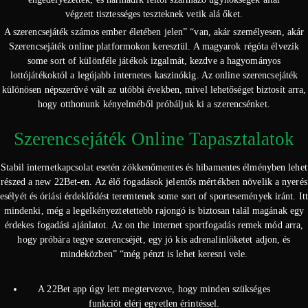
végzett tisztességes teszteknek vetik alá őket.
A szerencsejáték számos ember életében jelen” “van, akár személyesen, akár
Szerencsejáték online platformokon keresztül. A magyarok régóta élvezik
some sort of különféle játékok izgalmát, kezdve a hagyományos
lottójátékoktól a legújabb internetes kaszinókig. Az online szerencsejáték
különösen népszerűvé vált az utóbbi években, mivel lehetőséget biztosít arra,
hogy otthonunk kényelméből próbáljuk ki a szerencsénket.
Szerencsejáték Online Tapasztalatok
Stabil internetkapcsolat esetén zökkenőmentes és hibamentes élményben lehet
részed a new 22Bet-en. Az élő fogadások jelentős mértékben növelik a nyerés
esélyét és óriási érdeklődést teremtenek some sort of sportesemények iránt. Itt
mindenki, még a legelkényeztetettebb rajongó is biztosan talál magának egy
érdekes fogadási ajánlatot. Az on the internet sportfogadás remek mód arra,
hogy próbára tegye szerencséjét, egy jó kis adrenalinlöketet adjon, és
mindeközben” “még pénzt is lehet keresni vele.
A 22Bet app úgy lett megtervezve, hogy minden szükséges
funkciót elérj egyetlen érintéssel.