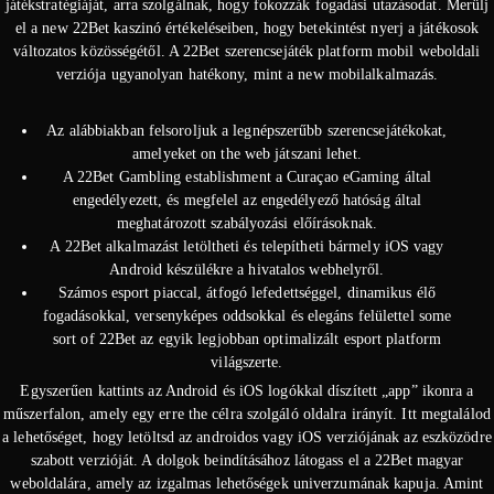
játékstratégiáját, arra szolgálnak, hogy fokozzák fogadási utazásodat. Merülj
el a new 22Bet kaszinó értékeléseiben, hogy betekintést nyerj a játékosok
változatos közösségétől. A 22Bet szerencsejáték platform mobil weboldali
verziója ugyanolyan hatékony, mint a new mobilalkalmazás.
Az alábbiakban felsoroljuk a legnépszerűbb szerencsejátékokat,
amelyeket on the web játszani lehet.
A 22Bet Gambling establishment a Curaçao eGaming által
engedélyezett, és megfelel az engedélyező hatóság által
meghatározott szabályozási előírásoknak.
A 22Bet alkalmazást letöltheti és telepítheti bármely iOS vagy
Android készülékre a hivatalos webhelyről.
Számos esport piaccal, átfogó lefedettséggel, dinamikus élő
fogadásokkal, versenyképes oddsokkal és elegáns felülettel some
sort of 22Bet az egyik legjobban optimalizált esport platform
világszerte.
Egyszerűen kattints az Android és iOS logókkal díszített „app” ikonra a
műszerfalon, amely egy erre the célra szolgáló oldalra irányít. Itt megtalálod
a lehetőséget, hogy letöltsd az androidos vagy iOS verziójának az eszközödre
szabott verzióját. A dolgok beindításához látogass el a 22Bet magyar
weboldalára, amely az izgalmas lehetőségek univerzumának kapuja. Amint