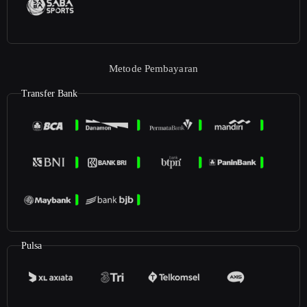
Metode Pembayaran
Transfer Bank
Pulsa