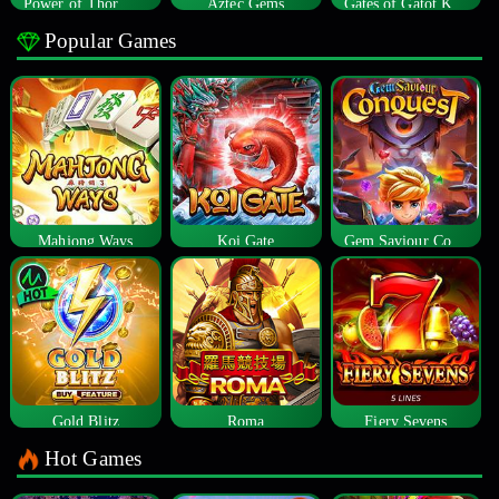
Power of Thor Megaways
Aztec Gems
Gates of Gatot Kaca
Popular Games
Mahjong Ways
Koi Gate
Gem Saviour Conquest
Gold Blitz
Roma
Fiery Sevens
Hot Games