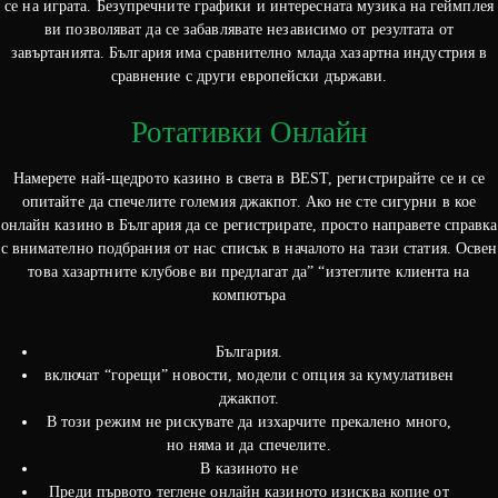
се на играта. Безупречните графики и интересната музика на геймплея
ви позволяват да се забавлявате независимо от резултата от
завъртанията. България има сравнително млада хазартна индустрия в
сравнение с други европейски държави.
Ротативки Онлайн
Намерете най-щедрото казино в света в BEST, регистрирайте се и се
опитайте да спечелите големия джакпот. Ако не сте сигурни в кое
онлайн казино в България да се регистрирате, просто направете справка
с внимателно подбрания от нас списък в началото на тази статия. Освен
това хазартните клубове ви предлагат да” “изтеглите клиента на
компютъра
България.
включат “горещи” новости, модели с опция за кумулативен
джакпот.
В този режим не рискувате да изхарчите прекалено много,
но няма и да спечелите.
В казиното не
Преди първото теглене онлайн казиното изисква копие от