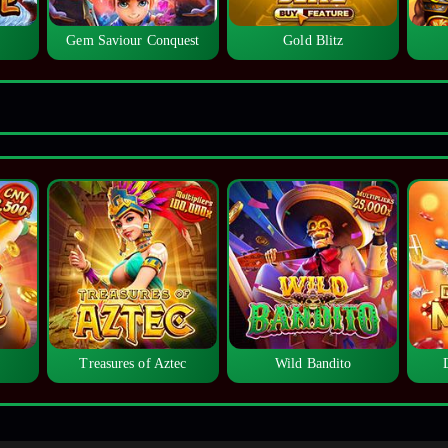
Gem Saviour Conquest
Gold Blitz
Treasures of Aztec
Wild Bandito