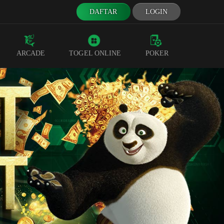
DAFTAR
LOGIN
ARCADE
TOGEL ONLINE
POKER