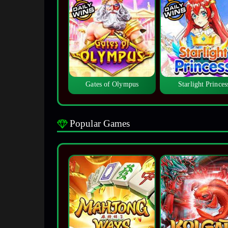
Gates of Olympus
Starlight Princes
Popular Games