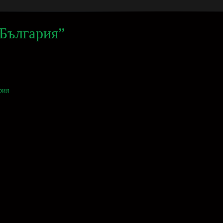
 България”
pия