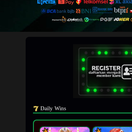
Daily Wins