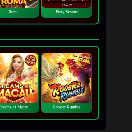
Roma
Fiery Sevens
Dreams of Macau
Rooster Rumble