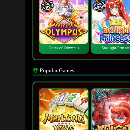
Gates of Olympus
Starlight Princes
Popular Games