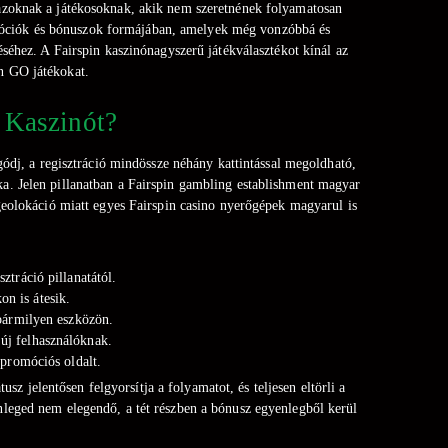
s azoknak a játékosoknak, akik nem szeretnének folyamatosan
romóciók és bónuszok formájában, amelyek még vonzóbbá és
séhez. A Fairspin kaszinónagyszerű játékválasztékot kínál az
’n GO játékokat.
 Kaszinót?
gódj, a regisztráció mindössze néhány kattintással megoldható,
ka. Jelen pillanatban a Fairspin gambling establishment magyar
geolokáció miatt egyes Fairspin casino nyerőgépek magyarul is
tráció pillanatától.
on is átesik.
 bármilyen eszközön.
 új felhasználóknak.
 promóciós oldalt.
elentősen felgyorsítja a folyamatot, és teljesen eltörli a
enleged nem elegendő, a tét részben a bónusz egyenlegből kerül