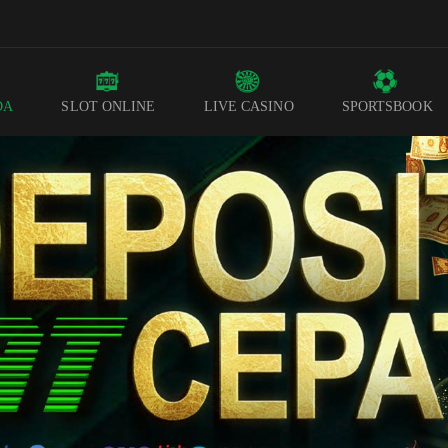
DA
SLOT ONLINE
LIVE CASINO
SPORTSBOOK