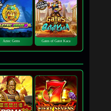
Aztec Gems
Gates of Gatot Kaca