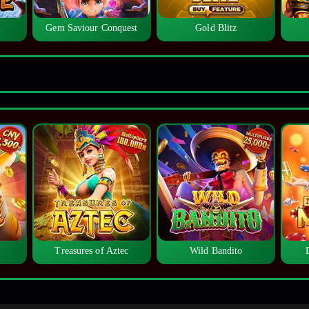
Gem Saviour Conquest
Gold Blitz
Treasures of Aztec
Wild Bandito