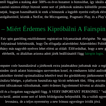
inttől függően a staking akár 500%-os éves hozamot is biztosíthat, így ideáli
in kaszinó számos előnyt biztosít some sort of játékosok számára különféle p
atjuk, hogyan használhatók ki ezek a bónuszok a legjobb nyerési esélyek eléré
szolgáltatóitól, köztük a NetEnt, the Microgaming, Pragmatic Play, és a Play
 – Miért Érdemes Kipróbálni A Fairspin
 Fair spin gambling establishment registration folyamatának elvégzése. Ne ag
A folytatással feltételezzük, hogy Ön elfogadja adatvédelmi Adatvédelmi Politi
éhány más nagyobb nyelven lehet elérni az oldalt. Előfordulhat, hogy a new 
elérhetők, ez általában arizona adott játék beállításaitól függ
fairspin login
.
mputer code használatával a játékosok extra jutalmakhoz juthatnak már a regisz
inden tárolt adatot biztonságos szervereken kezel, és rendszeres külső auditok
zközökre történő optimalizálása lehetővé teszi the gördülékeny játékmenetet
ínálata bőséges, a plat͏fo͏rm használata egy ͏kicsit nehéznek tűnt, főleg arizona
letei időszakosan változhatnak, ezért érdemes figyelemmel követni az aktuális
emtől és a forgalom nagyságától függ. A VERY IMPORTANT PERSONEL” “státusz j
ásra kerül, amint some sort of kérés feldolgozása befejeződik. Ha a valódi egy
levonásra, de a teljes nyeremény a new bónusz egyenlegre íródik jóvá.