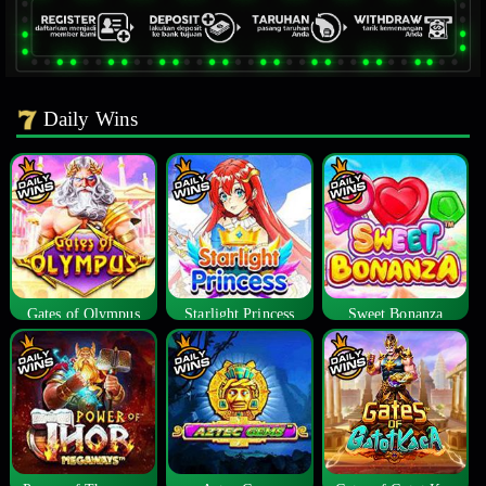
Daily Wins
Gates of Olympus
Starlight Princess
Sweet Bonanza