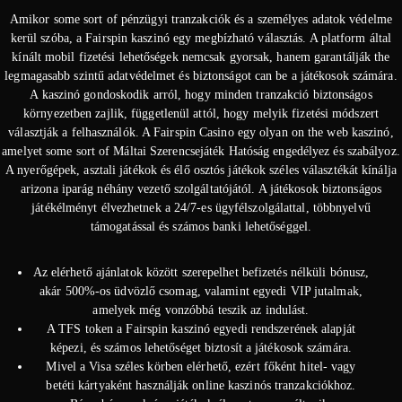
Amikor some sort of pénzügyi tranzakciók és a személyes adatok védelme
kerül szóba, a Fairspin kaszinó egy megbízható választás. A platform által
kínált mobil fizetési lehetőségek nemcsak gyorsak, hanem garantálják the
legmagasabb szintű adatvédelmet és biztonságot can be a játékosok számára.
A kaszinó gondoskodik arról, hogy minden tranzakció biztonságos
környezetben zajlik, függetlenül attól, hogy melyik fizetési módszert
választják a felhasználók. A Fairspin Casino egy olyan on the web kaszinó,
amelyet some sort of Máltai Szerencsejáték Hatóság engedélyez és szabályoz.
A nyerőgépek, asztali játékok és élő osztós játékok széles választékát kínálja
arizona iparág néhány vezető szolgáltatójától. A játékosok biztonságos
játékélményt élvezhetnek a 24/7-es ügyfélszolgálattal, többnyelvű
támogatással és számos banki lehetőséggel.
Az elérhető ajánlatok között szerepelhet befizetés nélküli bónusz,
akár 500%-os üdvözlő csomag, valamint egyedi VIP jutalmak,
amelyek még vonzóbbá teszik az indulást.
A TFS token a Fairspin kaszinó egyedi rendszerének alapját
képezi, és számos lehetőséget biztosít a játékosok számára.
Mivel a Visa széles körben elérhető, ezért főként hitel- vagy
betéti kártyaként használják online kaszinós tranzakciókhoz.