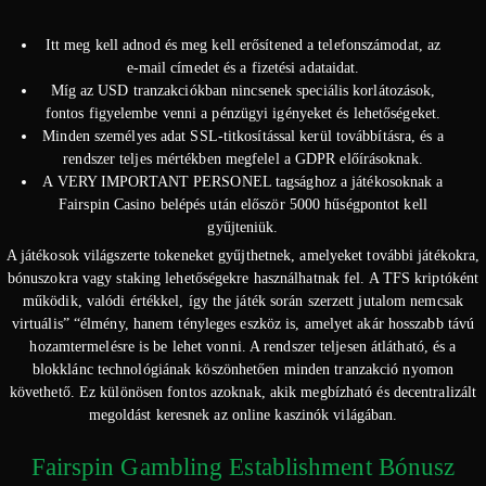
Itt meg kell adnod és meg kell erősítened a telefonszámodat, az
e-mail címedet és a fizetési adataidat.
Míg az USD tranzakciókban nincsenek speciális korlátozások,
fontos figyelembe venni a pénzügyi igényeket és lehetőségeket.
Minden személyes adat SSL-titkosítással kerül továbbításra, és a
rendszer teljes mértékben megfelel a GDPR előírásoknak.
A VERY IMPORTANT PERSONEL tagsághoz a játékosoknak a
Fairspin Casino belépés után először 5000 hűségpontot kell
gyűjteniük.
A játékosok világszerte tokeneket gyűjthetnek, amelyeket további játékokra,
bónuszokra vagy staking lehetőségekre használhatnak fel. A TFS kriptóként
működik, valódi értékkel, így the játék során szerzett jutalom nemcsak
virtuális” “élmény, hanem tényleges eszköz is, amelyet akár hosszabb távú
hozamtermelésre is be lehet vonni. A rendszer teljesen átlátható, és a
blokklánc technológiának köszönhetően minden tranzakció nyomon
követhető. Ez különösen fontos azoknak, akik megbízható és decentralizált
megoldást keresnek az online kaszinók világában.
Fairspin Gambling Establishment Bónusz