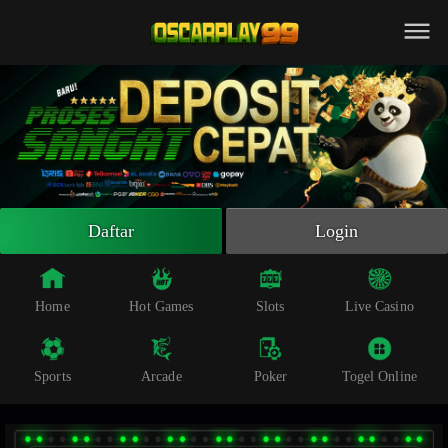
Beranda
Slot Online
Live Casino
Sportsbook
Arcade
Togel Online
Daftar
Login
Poker
Whatsapp
Home
Hot Games
Slots
Live Casino
Telegram
Sports
Arcade
Poker
Togel Online
Livechat