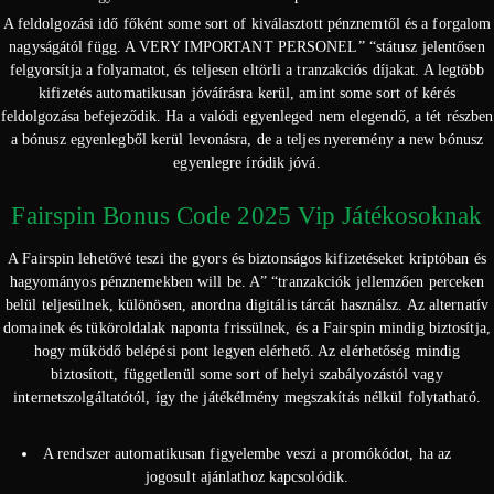
A feldolgozási idő főként some sort of kiválasztott pénznemtől és a forgalom
nagyságától függ. A VERY IMPORTANT PERSONEL” “státusz jelentősen
felgyorsítja a folyamatot, és teljesen eltörli a tranzakciós díjakat. A legtöbb
kifizetés automatikusan jóváírásra kerül, amint some sort of kérés
feldolgozása befejeződik. Ha a valódi egyenleged nem elegendő, a tét részben
a bónusz egyenlegből kerül levonásra, de a teljes nyeremény a new bónusz
egyenlegre íródik jóvá.
Fairspin Bonus Code 2025 Vip Játékosoknak
A Fairspin lehetővé teszi the gyors és biztonságos kifizetéseket kriptóban és
hagyományos pénznemekben will be. A” “tranzakciók jellemzően perceken
belül teljesülnek, különösen, anordna digitális tárcát használsz. Az alternatív
domainek és tüköroldalak naponta frissülnek, és a Fairspin mindig biztosítja,
hogy működő belépési pont legyen elérhető. Az elérhetőség mindig
biztosított, függetlenül some sort of helyi szabályozástól vagy
internetszolgáltatótól, így the játékélmény megszakítás nélkül folytatható.
A rendszer automatikusan figyelembe veszi a promókódot, ha az
jogosult ajánlathoz kapcsolódik.