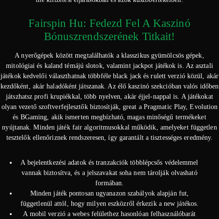
Fairspin Hu: Fedezd Fel A Kaszinó
Bónuszrendszerének Titkait!
A nyerőgépek között megtalálhatók a klasszikus gyümölcsös gépek,
mitológiai és kaland témájú slotok, valamint jackpot játékok is. Az asztali
játékok kedvelői választhatnak többféle black jack és rulett verzió közül, akár
kezdőként, akár haladóként játszanak. Az élő kaszinó szekcióban valós időben
játszhatsz profi krupiékkal, több nyelven, akár éjjel-nappal is. A játékokat
olyan vezető szoftverfejlesztők biztosítják, great a Pragmatic Play, Evolution
és BGaming, akik ismerten megbízható, magas minőségű termékeket
nyújtanak. Minden játék fair algoritmusokkal működik, amelyeket független
tesztelők ellenőriznek rendszeresen, így garantált a tisztességes eredmény.
A bejelentkezési adatok és tranzakciók többlépcsős védelemmel
vannak biztosítva, és a jelszavakat soha nem tárolják olvasható
formában.
Minden játék pontosan ugyanazon szabályok alapján fut,
függetlenül attól, hogy milyen eszközről érkezik a new játékos.
A mobil verzió a webes felülethez hasonlóan felhasználóbarát