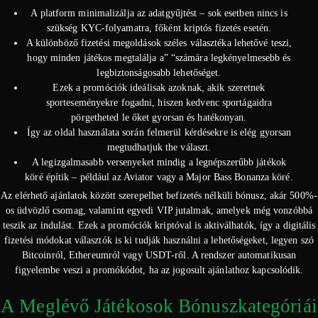
A platform minimalizálja az adatgyűjtést – sok esetben nincs is
szükség KYC-folyamatra, főként kriptós fizetés esetén.
A különböző fizetési megoldások széles választéka lehetővé teszi,
hogy minden játékos megtalálja a” “számára legkényelmesebb és
legbiztonságosabb lehetőséget.
Ezek a promóciók ideálisak azoknak, akik szeretnek
sporteseményekre fogadni, hiszen kedvenc sportágaidra
pörgetheted le őket gyorsan és hatékonyan.
Így az oldal használata során felmerül kérdésekre is elég gyorsan
megtudhatjuk the választ.
A legizgalmasabb versenyeket mindig a legnépszerűbb játékok
köré építik – például az Aviator vagy a Major Bass Bonanza köré.
Az elérhető ajánlatok között szerepelhet befizetés nélküli bónusz, akár 500%-
os üdvözlő csomag, valamint egyedi VIP jutalmak, amelyek még vonzóbbá
teszik az indulást. Ezek a promóciók kriptóval is aktiválhatók, így a digitális
fizetési módokat választók is ki tudják használni a lehetőségeket, legyen szó
Bitcoinról, Ethereumról vagy USDT-ről. A rendszer automatikusan
figyelembe veszi a promókódot, ha az jogosult ajánlathoz kapcsolódik.
A Meglévő Játékosok Bónuszkategóriái