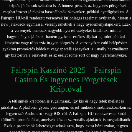
– kriptós játékosok számára is. A bónusz pénz és az ingyenes pörgetések
meghatározott játékokra használhatók skavanker, például nyerőgépeken. A
Fairspin HU-nál rendezett versenyek különleges izgalmat nyújtanak, hiszen a
new játékosok egymással versenyezhetnek a nagy nyereményalapokért. Ezek
a versenyek nemcsak nagyobb nyerési esélyeket kínálnak, mint a
hagyományos játékok, hanem gyakran értékes díjakat is, mint például
készpénz vagy több száz ingyen pörgetés. A versenyekre való belépéshez
gyakran promóciós kódokat vagy speciális jegyeket is usually használhatsz,
így biztosítva a részvételt és az esélyt some sort of nagy nyereményekre.
Fairspin Kaszinó 2025 – Fairspin
Casino És Ingyenes Pörgetések
Kriptóval
A tétlimitek kriptóban is rugalmasak, így kis és nagy tétek mellett is
játszhatsz. A platform gyors, gedrungen, és jól működik mobileszközökön is,
legyen szó Androidról vagy iOS-ről. A Fairspin HU rendszeresen kínál
különféle promóciókat, amelyek között szezonális ajánlatok is megtalálhatók.
Ezek a promóciók lehetőséget adnak arra, hogy extra bónuszokat, ingyen