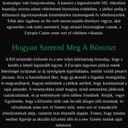
tisztességre való összpontosítása. A kaszinó a legmodernebb SSL titkosítást
használja arizona adatai védelmének biztosítása érdekében, a játékai pedig a
kifinomult algoritmusoknak köszönhetően tisztességesek és véletlenszerűek.
Tehát akár izgalmas on the web szerencsejáték-élményre vágysz, akár
egyszerűen csak tudni szeretnéd, hogy adataid biztonságban vannak, a
Fairspin Casino some sort of tökéletes választás.
Hogyan Szerezd Meg A Bónuszt
A $10 minimális befizetés és a new teljes átláthatóság biztosítja, hogy a
kezdés a lehető legsimább legyen. A Fairspin ingyenes játékai remek
lehetőséget nyújtanak az új nyerőgépek kipróbálására, mielőtt valódi pénzért
játszana. Arra is használhatod őket, hogy gyakorold a fogadási stratégiáidat,
és megtanulhatod, hogyan működnek a játékok anélkül, hogy kockáztatnád a
saját pénzedet. A versenyekhez mind magyar, mind nemzetközi játékosok
csatlakozhatnak, és az eredmények valós időben frissülnek. Kérjük, vegye
figyelembe, hogy a kifizetési idők csak becsült átlagos időt mutatnak, és
változhatnak some sort of fizetési mód, some sort of tranzakciók
ellenőrzésének ideje, valamint más tényezők alapján. Fontos, hogy minden
esetben figyelje az aktuális kifizetési időt és a new fizetési módok saját
feltételeit.