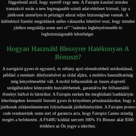
függetlenül attól, hogy nyertél vagy sem. A Fairspin kaszinó minden
tranzakció során a new legmagasabb szintű adatvédelmet biztosít, így a
játékosok személyes és pénzügyi adatai teljes biztonságban vannak. A
különböző fizetési megoldások széles választéka lehetővé teszi, hogy minden
játékos megtalálja some sort of” “számára legkényelmesebb és
legbiztonságosabb lehetőséget.
Hogyan Használd Blessyrer Hatékonyan A
Bónuszt?
A navigáció gyors és egyszerű, és néhány apró elrendezésbeli módosítással,
például a menüsáv áthelyezésével az oldal aljára, a mobilos használhatóság
még kényelmesebbé vált. A mobil felhasználók az összes alapvető
szolgáltatáshoz könnyedén hozzáférhetnek, garantálva the felhasználói
élményt bárhol és bármikor. A Fairspin ezeken the megbízható bankkártyás
lehetőségeken keresztül biztosít gyors és kényelmes pénzátutalásokat, hogy a
játékosok zökkenőmentesen folytathassák játékélményüket. A Fairspin promo
code rendszerünk some sort of garancia arra, hogy Fairspin Casino mindig
megéri a befektetést. A FS4HU kóddal szerzett 100% Fit Bónusz akár $500
értékben az Ön jegye a sikerhez.