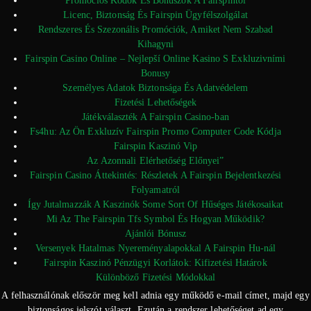
Promóciós Kódok És Bónuszok A Fairspintől
Licenc, Biztonság És Fairspin Ügyfélszolgálat
Rendszeres És Szezonális Promóciók, Amiket Nem Szabad
Kihagyni
Fairspin Casino Online – Nejlepší Online Kasino S Exkluzivními
Bonusy
Személyes Adatok Biztonsága És Adatvédelem
Fizetési Lehetőségek
Játékválaszték A Fairspin Casino-ban
Fs4hu: Az Ön Exkluzív Fairspin Promo Computer Code Kódja
Fairspin Kaszinó Vip
Az Azonnali Elérhetőség Előnyei”
Fairspin Casino Áttekintés: Részletek A Fairspin Bejelentkezési
Folyamatról
Így Jutalmazzák A Kaszinók Some Sort Of Hűséges Játékosaikat
Mi Az The Fairspin Tfs Symbol És Hogyan Működik?
Ajánlói Bónusz
Versenyek Hatalmas Nyereményalapokkal A Fairspin Hu-nál
Fairspin Kaszinó Pénzügyi Korlátok: Kifizetési Határok
Különböző Fizetési Módokkal
A felhasználónak először meg kell adnia egy működő e-mail címet, majd egy
biztonságos jelszót választ. Ezután a rendszer lehetőséget ad egy