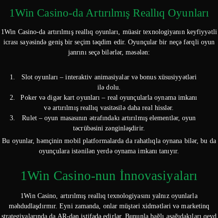
1Win Casino-da Artırılmış Reallıq Oyunları
1Win Casino-da artırılmış reallıq oyunları, müasir texnologiyanın keyfiyyətli
icrası sayəsində geniş bir seçim təqdim edir. Oyunçular bir neçə fərqli oyun
janrını seçə bilərlər, məsələn:
Slot oyunları – interaktiv animasiyalar və bonus xüsusiyyətləri
ilə dolu.
Poker və digər kart oyunları – real oyunçularla oynama imkanı
və artırılmış reallıq vasitəsilə daha real hisslər.
Rulet – oyun masasının ətrafındakı artırılmış elementlər, oyun
təcrübəsini zənginləşdirir.
Bu oyunlar, həmçinin mobil platformalarda da rahatlıqla oynana bilər, bu da
oyunçulara istənilən yerdə oynama imkanı tanıyır.
1Win Casino-nun İnnovasiyaları
1Win Casino, artırılmış reallıq texnologiyasını yalnız oyunlarla
məhdudlaşdırmır. Eyni zamanda, onlar müştəri xidmətləri və marketinq
strategiyalarında da AR-dən istifadə edirlər. Bununla bağlı aşağıdakıları qeyd