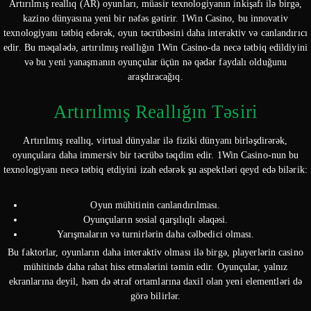
Artırılmış reallıq (AR) oyunları, müasir texnologiyanın inkişafı ilə birgə,
kazino dünyasına yeni bir nəfəs gətirir. 1Win Casino, bu innovativ
texnologiyanı tətbiq edərək, oyun təcrübəsini daha interaktiv və canlandırıcı
edir. Bu məqalədə, artırılmış reallığın 1Win Casino-da necə tətbiq edildiyini
və bu yeni yanaşmanın oyunçular üçün nə qədər faydalı olduğunu
araşdıracağıq.
Artırılmış Reallığın Təsiri
Artırılmış reallıq, virtual dünyalar ilə fiziki dünyanı birləşdirərək,
oyunçulara daha immersiv bir təcrübə təqdim edir. 1Win Casino-nun bu
texnologiyanı necə tətbiq etdiyini izah edərək şu aspektləri qeyd edə bilərik:
Oyun mühitinin canlandırılması.
Oyunçuların sosial qarşılıqlı əlaqəsi.
Yarışmaların və turnirlərin daha cəlbedici olması.
Bu faktorlar, oyunların daha interaktiv olması ilə birgə, playerlərin casino
mühitində daha rahat hiss etmələrini təmin edir. Oyunçular, yalnız
ekranlarına deyil, həm də ətraf ortamlarına daxil olan yeni elementləri də
görə bilirlər.