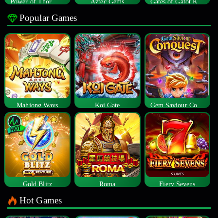
Power of Thor Megaways
Aztec Gems
Gates of Gatot Kaca
Popular Games
Mahjong Ways
Koi Gate
Gem Saviour Conquest
Gold Blitz
Roma
Fiery Sevens
Hot Games