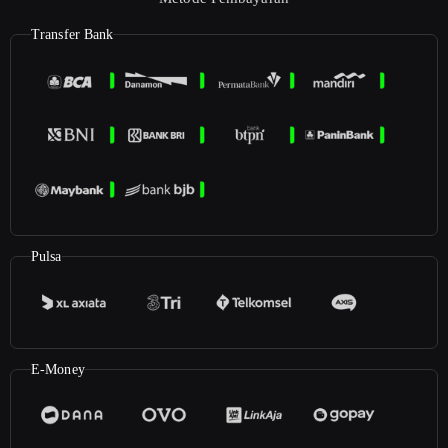
Transfer Bank
Pulsa
E-Money