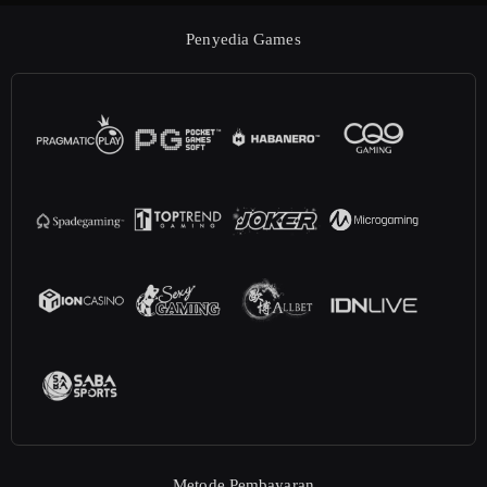
Penyedia Games
Metode Pembayaran