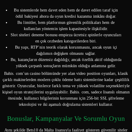
Bu sistemlerde hem davet eden hem de davet edilen taraf için
ödül bakiyesi ahora da oyun kredisi kazanma imkânı doğar.
Bu limitler, hem platformun güvenlik politikaları hem de
kullanılan yöntemin işlem kapasitesiyle ilişkilidir.
Slot siteleri deneme bonusu empieza ücretsiz spinlerle oyuncuları
en çok cezbeden kategorilerden biri.
Bu yapı, RTP’nin teorik olarak korunmasını, ancak oyun içi
dağılımın değişken olmasını sağlar.
Bu, kazançların düzensiz dağıldığı; ancak özellik aktif olduğunda
yüksek çarpanlı sonuçların mümkün olduğu anlamına gelir.
Bahis. com’un casino bölümünde yer alan video position oyunları, klasik
çarklı makinelerden modern çoklu ödeme hattı sistemlerine kadar çeşitlilik
gösterir. Oyuncular, binlerce farklı tema ve yüksek volatilite seçenekleriyle
kişisel oyun stratejilerini uygulayabilir. Bahis. com, sadece lisanslı olmanın
ötesinde, kullanıcı bilgilerinin korunması için 256-bit SSL şifreleme
teknolojisi ve iki aşamalı doğrulama sistemleri kullanır.
Bonuslar, Kampanyalar Ve Sorumlu Oyun
Aynı şekilde Bets10 da Malta lisansıyla faaliyet gösteren güvenilir siteler