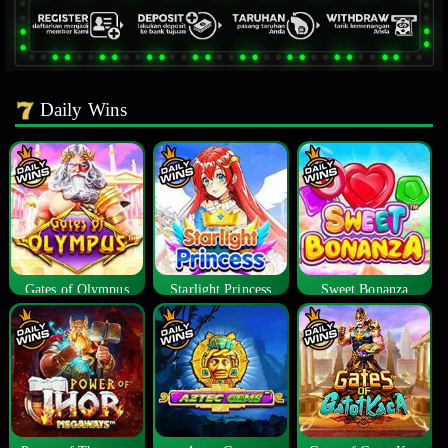
Daily Wins
Gates of Olympus
Starlight Princess
Sweet Bonanza