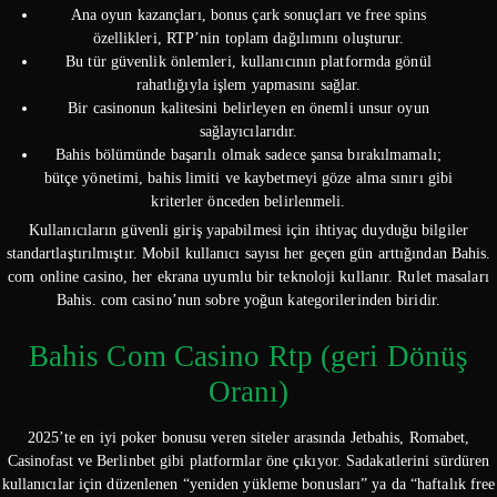
Ana oyun kazançları, bonus çark sonuçları ve free spins
özellikleri, RTP’nin toplam dağılımını oluşturur.
Bu tür güvenlik önlemleri, kullanıcının platformda gönül
rahatlığıyla işlem yapmasını sağlar.
Bir casinonun kalitesini belirleyen en önemli unsur oyun
sağlayıcılarıdır.
Bahis bölümünde başarılı olmak sadece şansa bırakılmamalı;
bütçe yönetimi, bahis limiti ve kaybetmeyi göze alma sınırı gibi
kriterler önceden belirlenmeli.
Kullanıcıların güvenli giriş yapabilmesi için ihtiyaç duyduğu bilgiler
standartlaştırılmıştır. Mobil kullanıcı sayısı her geçen gün arttığından Bahis.
com online casino, her ekrana uyumlu bir teknoloji kullanır. Rulet masaları
Bahis. com casino’nun sobre yoğun kategorilerinden biridir.
Bahis Com Casino Rtp (geri Dönüş
Oranı)
2025’te en iyi poker bonusu veren siteler arasında Jetbahis, Romabet,
Casinofast ve Berlinbet gibi platformlar öne çıkıyor. Sadakatlerini sürdüren
kullanıcılar için düzenlenen “yeniden yükleme bonusları” ya da “haftalık free