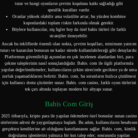
tutar ve hangi oyunların çevrim koşuluna katkı sağladığı gibi
spesifik kuralları vardır.
Oranlar yüksek olabilir ama volatilite artar; bu yüzden kombine
kuponlardaki toplam riskin farkında olmak gerekir.
Böylece kullanıcılar, niş ligler hoy da özel bahis türleri ile farklı
stratejiler deneyebilir.
Ancak bu tekliflerde önemli olan nokta, çevrim koşulları, minimum yatırım
tutarı ve kazanılan bonusun ne kadar sürede kullanılabileceği gibi detaylardır.
Platformun güvenilirliği açısından en çok incelenen alanlardan biri, para
çekme taleplerinin nasıl sonuçlandığıdır. Bahis. com ile ilgili platformda
yapılan değerlendirmeler; kullanıcıların çekim sürecinde gecikme ya de uma
zorluk yaşamadıklarını belirtir. Bahis. com, bu sorunların hızlıca çözülmesi
için kullanıcı dostu çözümler sunar. Bahis. com casino, farklı oyun türlerini
tek çatı altında toplayan modern bir altyapı sunar.
Bahis Com Giriş
2025 itibarıyla, kripto para ile yapılan ödemelere özel bonuslar sunan casino
sitelerinin adresi de yaygınlaşmaya başladı. Bu adım, kullanıcıların hesabının
gerçekten kendilerine ait olduğunu kanıtlamasını sağlar. Bahis. com, kimlik
doğrulama işlemlerini yalnızca bir kez talep eder; sonrasında yapılan