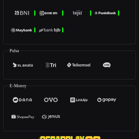
Pulsa
E-Money