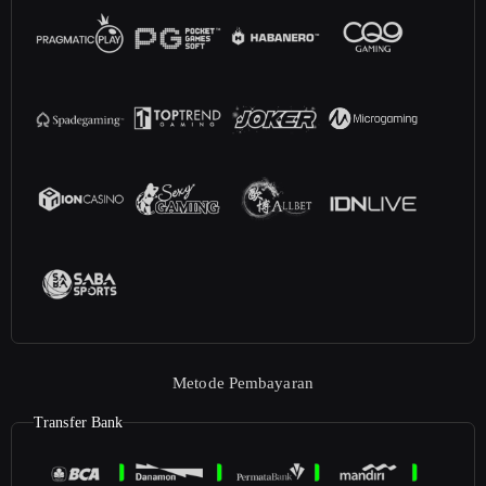
Metode Pembayaran
Transfer Bank