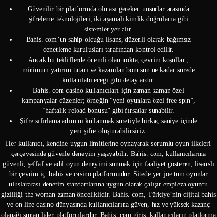
Güvenilir bir platformda olması gereken unsurlar arasında
şifreleme teknolojileri, iki aşamalı kimlik doğrulama gibi
sistemler yer alır.
Bahis. com’un sahip olduğu lisans, düzenli olarak bağımsız
denetleme kuruluşları tarafından kontrol edilir.
Ancak bu tekliflerde önemli olan nokta, çevrim koşulları,
minimum yatırım tutarı ve kazanılan bonusun ne kadar sürede
kullanılabileceği gibi detaylardır.
Bahis. com casino kullanıcıları için zaman zaman özel
kampanyalar düzenler; örneğin “yeni oyunlara özel free spin”,
“haftalık reload bonusu” gibi fırsatlar sunabilir.
Şifre sıfırlama adımını kullanmak suretiyle birkaç saniye içinde
yeni şifre oluşturabilirsiniz.
Her kullanıcı, kendine uygun limitlerine oynayarak sorumlu oyun ilkeleri
çerçevesinde güvenle deneyim yaşayabilir. Bahis. com, kullanıcılarına
güvenli, şeffaf ve adil oyun deneyimi sunmak için faaliyet gösteren, lisanslı
bir çevrim içi bahis ve casino platformudur. Sitede yer joe tüm oyunlar
uluslararası denetim standartlarına uygun olarak çalışır empieza oyuncu
gizliliği the woman zaman önceliklidir. Bahis. com, Türkiye’nin dijital bahis
ve on line casino dünyasında kullanıcılarına güven, hız ve yüksek kazanç
olanağı sunan lider platformlardur. Bahis. com giriş, kullanıcıların platforma