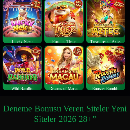
Lucky Neko
Fortune Tiger
Treasures of Aztec
Wild Bandito
Dreams of Macau
Rooster Rumble
Deneme Bonusu Veren Siteler Yeni
Siteler 2026 28+”