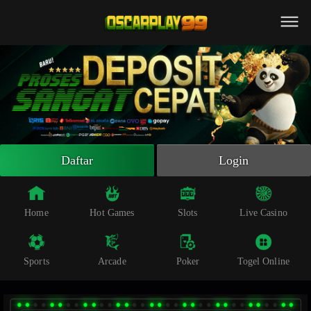
Beranda
Slot Online
Live Casino
Sportsbook
Arcade
Togel Online
Daftar
Login
Poker
Whatsapp
Home
Hot Games
Slots
Live Casino
Telegram
Sports
Arcade
Poker
Togel Online
Livechat