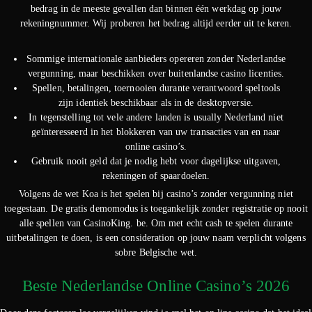
bedrag in de meeste gevallen dan binnen één werkdag op jouw
rekeningnummer. Wij proberen het bedrag altijd eerder uit te keren.
Sommige internationale aanbieders opereren zonder Nederlandse
vergunning, maar beschikken over buitenlandse casino licenties.
Spellen, betalingen, toernooien durante verantwoord speltools
zijn identiek beschikbaar als in de desktopversie.
In tegenstelling tot vele andere landen is usually Nederland niet
geïnteresseerd in het blokkeren van uw transacties van en naar
online casino’s.
Gebruik nooit geld dat je nodig hebt voor dagelijkse uitgaven,
rekeningen of spaardoelen.
Volgens de wet Koa is het spelen bij casino’s zonder vergunning niet
toegestaan. De gratis demomodus is toegankelijk zonder registratie op nooit
alle spellen van CasinoKing. be. Om met echt cash te spelen durante
uitbetalingen te doen, is een consideration op jouw naam verplicht volgens
sobre Belgische wet.
Beste Nederlandse Online Casino’s 2026