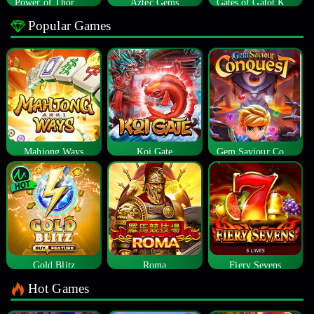
Power of Thor Megaways
Aztec Gems
Gates of Gatot Kaca
Popular Games
Mahjong Ways
Koi Gate
Gem Saviour Conquest
Gold Blitz
Roma
Fiery Sevens
Hot Games