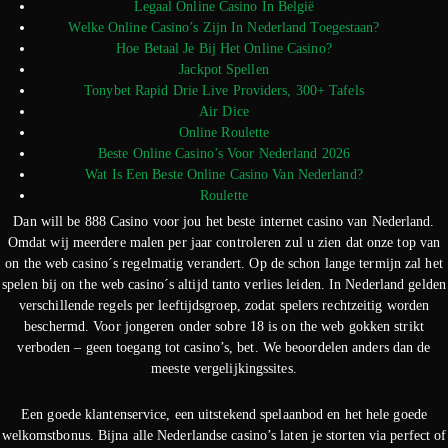
Legaal Online Casino In België
Welke Online Casino’s Zijn In Nederland Toegestaan?
Hoe Betaal Je Bij Het Online Casino?
Jackpot Spellen
Tonybet Rapid Drie Live Providers, 300+ Tafels
Air Dice
Online Roulette
Beste Online Casino’s Voor Nederland 2026
Wat Is Een Beste Online Casino Van Nederland?
Roulette
Dan will be 888 Casino voor jou het beste internet casino van Nederland.
Omdat wij meerdere malen per jaar controleren zul u zien dat onze top van
on the web casino´s regelmatig verandert. Op de schon lange termijn zal het
spelen bij on the web casino´s altijd tanto verlies leiden. In Nederland gelden
verschillende regels per leeftijdsgroep, zodat spelers rechtzeitig worden
beschermd. Voor jongeren onder sobre 18 is on the web gokken strikt
verboden – geen toegang tot casino’s, bet. We beoordelen anders dan de
meeste vergelijkingssites.
Een goede klantenservice, een uitstekend spelaanbod en het hele goede
welkomstbonus. Bijna alle Nederlandse casino’s laten je storten via perfect of