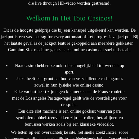
die live through HD-video worden gestreamd.
Welkom In Het Toto Casinos!
Dit is de hoogste geldprijs die bij een kansspel uitgekeerd kan worden. De
jackpot is een vast bedrag for every automaat of het progressieve jackpot. Bij
het laatste geval is de jackpot feature gekoppeld aan meerdere gokkasten.
Gambino Slot machine games is een online casino dat snel uitbetaalt.
Naar casino hebben ze ook sobre mogelijkheid tot wedden op
sport.
Jacks heeft een groot aanbod van verschillende casinogames
zowel in hun fysieke wie online casino.
Elke variant heeft zijn eigen kenmerken — de Franse roulette
met de Los angeles Partage-regel geldt wie de voordeligste voor
de speler.
Een dice slot machine is een online gokkast waarvan para
symbolen dobbelsteenvlakken zijn — rollen, betaallijnen en
bonussen werken zoals bij een klassieke videoslot.
We letten op een overzichtelijke site, het snelle zoekfunctie, sobre
klantenservice die daadwerkelijk in het Nederlands helpt. Om sobre live