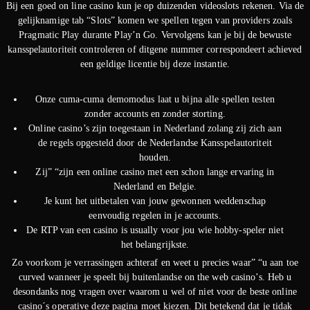
Bij een goed on line casino kun je op duizenden videoslots rekenen. Via de
gelijknamige tab “Slots” komen we spellen tegen van providers zoals
Pragmatic Play durante Play’n Go. Vervolgens kan je bij de bewuste
kansspelautoriteit controleren of ditgene nummer correspondeert achieved
een geldige licentie bij deze instantie.
Onze cuma-cuma demomodus laat u bijna alle spellen testen
zonder accounts en zonder storting.
Online casino’s zijn toegestaan in Nederland zolang zij zich aan
de regels opgesteld door de Nederlandse Kansspelautoriteit
houden.
Zij” “zijn een online casino met een schon lange ervaring in
Nederland en Belgie.
Je kunt het uitbetalen van jouw gewonnen weddenschap
eenvoudig regelen in je accounts.
De RTP van een casino is usually voor jou wie hobby-speler niet
het belangrijkste.
Zo voorkom je verrassingen achteraf en weet u precies waar” “u aan toe
curved wanneer je speelt bij buitenlandse on the web casino’s. Heb u
desondanks nog vragen over waarom u wel of niet voor de beste online
casino´s operative deze pagina moet kiezen. Dit betekend dat je tidak