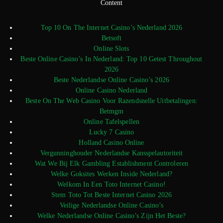
Content
Top 10 On The Internet Casino’s Nederland 2026
Betsoft
Online Slots
Beste Online Casino’s In Nederland: Top 10 Getest Throughout
2026
Beste Nederlandse Online Casino’s 2026
Online Casino Nederland
Beste On The Web Casino Voor Razendsnelle Uitbetalingen:
Betmgm
Online Tafelspellen
Lucky 7 Casino
Holland Casino Online
Vergunninghouder Nederlandse Kansspelautoriteit
Wat We Bij Elk Gambling Establishment Controleren
Welke Goksites Werken Inside Nederland?
Welkom In Een Toto Internet Casino!
Stem Toto Tot Beste Internet Casino 2026
Veilige Nederlandse Online Casino’s
Welke Nederlandse Online Casino’s Zijn Het Beste?