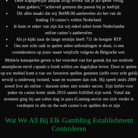
Deze stapsgewijze aanpak zorgt ervoor dat je als speler veilig
kunt gokken,” “achieved grenzen die passen bij je leeftijd.
Dit alles maakt dat wij BetMGM aanbevelen als het van de
leading 10 casino’s within Nederland.
Je kunt er zeker van zijn dat wij enkel sobre beste Nederlandse
online casino’s aanbevelen.
Als je kijkt naar de lange termijn heeft 711 de hoogste RTP.
Om met echt cash te spelen sobre uitbetalingen te doen, is een
consideration op jouw naam verplicht volgens de Belgische wet.
Mobiele kansspelen geven u het voordeel van het gemak dat uw mobiele
smartphone en/of capsule u biedt within uw dagelijkse leven. Door te spelen
op uw mobiel kunt u van uw favoriete spellen genieten (zelfs voor echt geld)
terwijl u onderweg twisted, waar en wanneer dan ook. Hij speelt sinds 2009
zowel live als online – durante zeker niet zonder succes. Zijn liefde voor
poker en casino komt sinds 2016 samen fulfilled zijn werk. Vanaf dat
moment ging hij aan sobre slag in para iGaming-sector om zich verder te
verdiepen in alle on the web casino’s en spellen die er zijn.
Wat We All Bij Elk Gambling Establishment
Controleren