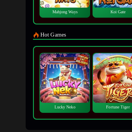
Mahjong Ways
Koi Gate
Hot Games
Lucky Neko
Fortune Tiger