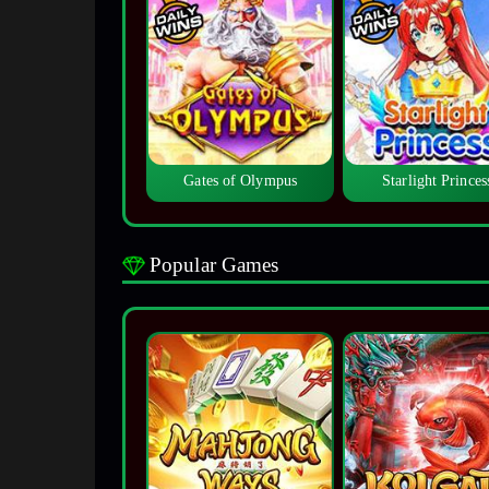
Gates of Olympus
Starlight Princes
Popular Games