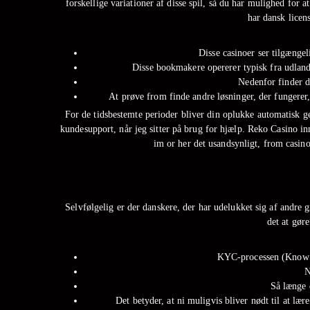
forskellige variationer af disse spil, så du har mulighed for 
har dansk licen
Disse casinoer ser tilgængel
Disse bookmakere opererer typisk fra udlande
Nedenfor finder d
At prøve from finde andre løsninger, der fungerer, 
For de tidsbestemte perioder bliver din oplukke automatisk gen
kundesupport, når jeg sitter på brug for hjælp. Reko Casino i
im or her det usandsynligt, from casin
Selvfølgelig er der danskere, der har udelukket sig af andre g
det at gør
KYC-processen (Know Y
N
Så længe 
Det betyder, at ni muligvis bliver nødt til at læ