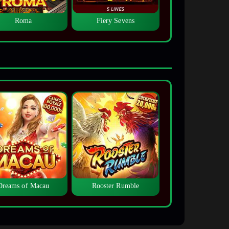
Roma
Fiery Sevens
Dreams of Macau
Rooster Rumble