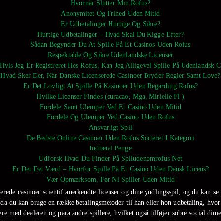
Hvornår Slutter Min Rofus?
Anonymitet Og Frihed Uden Mitid
Er Udbetalinger Hurtige Og Sikre?
Hurtige Udbetalinger – Hvad Skal Du Kigge Efter?
Sådan Begynder Du At Spille På Et Casinos Uden Rofus
Respektable Og Sikre Udenlandske Licenser
Hvis Jeg Er Registreret Hos Rofus, Kan Jeg Alligevel Spille På Udenlandsk C
Hvad Sker Der, Når Danske Licenserede Casinoer Bryder Regler Samt Love?
Er Det Lovligt At Spille På Kasinoer Uden Regarding Rofus?
Hvilke Licenser Findes (curacao, Mga, Mirielle Fl )
Fordele Samt Ulemper Ved Et Casino Uden Mitid
Fordele Og Ulemper Ved Casino Uden Rofus
Ansvarligt Spil
De Bedste Online Casinoer Uden Rofus Sorteret I Kategori
Indbetal Penge
Udforsk Hvad Du Finder På Spiludenomrofus Net
Er Det Det Værd – Hvorfor Spille På Et Casino Uden Dansk Licens?
Vær Opmærksom, Før Ni Spiller Uden Mitid
rede casinoer scientif anerkendte licenser og dine yndlingsspil, og du kan s
 du kan bruge en række betalingsmetoder til han eller hon udbetaling, hvor i
e med dealeren og para andre spillere, hvilket også tilføjer sobre social di