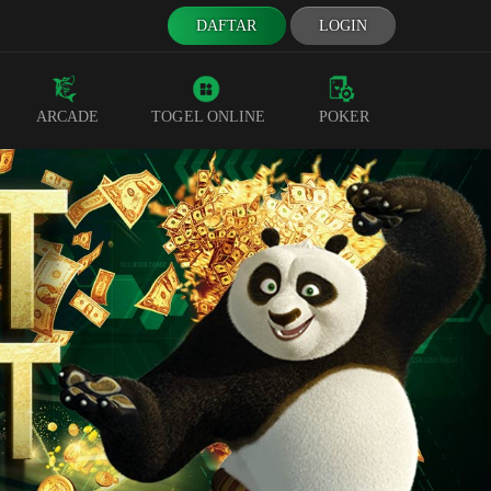
DAFTAR
LOGIN
ARCADE
TOGEL ONLINE
POKER