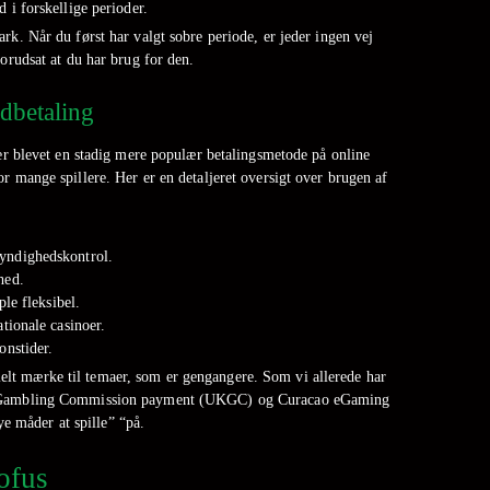
d i forskellige perioder.
rk. Når du først har valgt sobre periode, er jeder ingen vej
forudsat at du har brug for den.
dbetaling
 er blevet en stadig mere populær betalingsmetode på online
r mange spillere. Her er en detaljeret oversigt over brugen af
myndighedskontrol.
hed.
le fleksibel.
ationale casinoer.
onstider.
cielt mærke til temaer, som er gengangere. Som vi allerede har
), UK Gambling Commission payment (UKGC) og Curacao eGaming
ye måder at spille” “på.
ofus