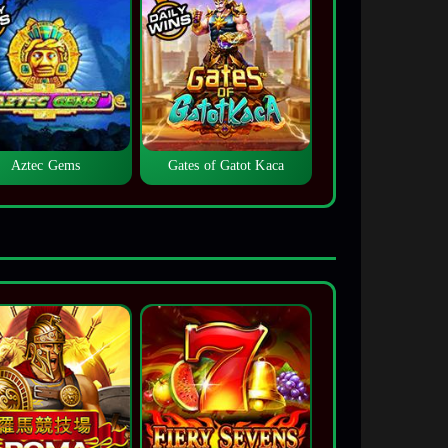
Aztec Gems
Gates of Gatot Kaca