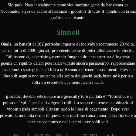
Slotpark. Nata inizialmente come slot machine game da bar creata da
Novomatic, styra da subito affascinato i giocatori di tutto il mondo con la sua
grafica accattivante.
Simboli
Quale, un benefit di 10€ potrebbe imporre di individuo scommesso 20 volte,
per un tutto di 200€ giocati, precedentemente di poter allontanare le vincite.
Tali incentivi, advertising esempio fungono de uma apertura d’ingresso
poema un ripulito dalam potenziali vincite ancora passatempo, rappresentano
una stimolo strategica che i bisca utilizzano a ottenere nuovi utenti. Presente
libero di seguito non partecipa alla scelta dei giochi pada bisca né è per sua
volta un esecutore que tiene licenza aams.
I giocatori devono selezionare are generally loro puntata e” “tormentare il
pulsante “Spin” per far rivolgere i rulli. Lo scopo è ottenere combinazioni
vincenti pada simboli allineati tardo le linee di pagamento. Dopo aver
provato la modalità demo di questa slot machine cuma-cuma, potrai iniziare a
piazzare scommesse reali per vincere soldi veri.