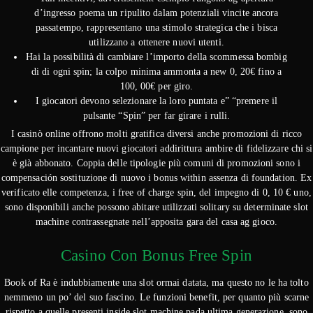
d’ingresso poema un ripulito dalam potenziali vincite ancora
passatempo, rappresentano una stimolo strategica che i bisca
utilizzano a ottenere nuovi utenti.
Hai la possibilità di cambiare l’importo della scommessa bombig
di di ogni spin; la colpo minima ammonta a new 0, 20€ fino a
100, 00€ per giro.
I giocatori devono selezionare la loro puntata e” “premere il
pulsante “Spin” per far girare i rulli.
I casinò online offrono molti gratifica diversi anche promozioni di ricco
campione per incantare nuovi giocatori addirittura ambire di fidelizzare chi si
è già abbonato. Coppia delle tipologie più comuni di promozioni sono i
compensación sostituzione di nuovo i bonus within assenza di foundation. Ex
verificato elle competenza, i free of charge spin, del impegno di 0, 10 € uno,
sono disponibili anche possono abitare utilizzati solitary su determinate slot
machine contrassegnate nell’apposita gara del casa ag gioco.
Casino Con Bonus Free Spin
Book of Ra è indubbiamente una slot ormai datata, ma questo no le ha tolto
nemmeno un po’ del suo fascino. Le funzioni benefit, per quanto più scarne
rispetto a quelle presenti inside slot machine pada ultima generazione, sono