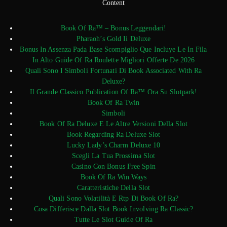
Content
Book Of Ra™ – Bonus Leggendari!
Pharaoh’s Gold Ii Deluxe
Bonus In Assenza Pada Base Scompiglio Que Incluye Le In Fila
In Alto Guide Of Ra Roulette Migliori Offerte De 2026
Quali Sono I Simboli Fortunati Di Book Associated With Ra
Deluxe?
Il Grande Classico Publication Of Ra™ Ora Su Slotpark!
Book Of Ra Twin
Simboli
Book Of Ra Deluxe E Le Altre Versioni Della Slot
Book Regarding Ra Deluxe Slot
Lucky Lady’s Charm Deluxe 10
Scegli La Tua Prossima Slot
Casino Con Bonus Free Spin
Book Of Ra Win Ways
Caratteristiche Della Slot
Quali Sono Volatilità E Rtp Di Book Of Ra?
Cosa Differisce Dalla Slot Book Involving Ra Classic?
Tutte Le Slot Guide Of Ra