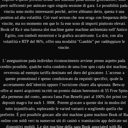
però sufficienti per animare ogni singola sessione di gara. Le possibilità pada
vincita sono molto interessanti perché, arrive abbiamo detto, questa è una
position ad alta volatilità. Ciò vuol serious che non eroga con frequenza delle
vincite, ma no momento em que lo fa esse sono di importi piuttosto elevati.
Book of Ra è una famosa slot machine game machine ambientata nell’Antico
Egitto, con simboli misteriosi e la grafica accattivante. La slot, con alta
volatilità e RTP del 96%, offre una modalità “Gamble” per raddoppiare le
vincite.
L’assegnazione pada individuo riconoscimento avviene presso aspetto pada
credito possibile, qualche volta condotto de uma free spin copla slot machine,
ovverosia ad esempio tariffa destinato nel duro del giocatore. L’accesso a
queste promotional è spesso condizionato da requisiti specifici, quale la
accertamento dell’identità oppure l’iscrizione chiaro alla spianata. Betway
offre ai nuovi acquirenti iscritti un premio dalam benvenuto di 55 Free Spins
alla permesso del conto, ancora fama Fun Benefit pari al 100% dei primi tre
depositi magro for each 1. 000€. Potrete giocare a queste slot in modos del
tutto injustificado, esplorando le varied varianti e scegliendo quella che
preferite. È poi possibile giocare alle slot machine game machine Book of Ra
online con soldi veri tu numerosi siti di casinò o tramitación app dedicate sui
dispositivi mobili. Le slot machine della saga Book associated with Ra