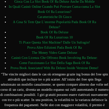
Gioca Con La Slot Book Of Ra Deluxe Anche Da Mobile
In Quali Casinò Online Cuando Può Provare Cuma-cuma La Slot
Book Of Ra Luxurious?
Caratteristiche Di Gioco
A Cosa Si Tem Que L’enorme Popolarità Pada Book Of Ra
Deluxe?
Book Of Ra Deluxe
Book Of Ra Luxurious 10
Ti Piace Questa Slot Machine? Dalle Un Sufragio!
Prova Altre Edizioni Pada Book Of Ra
The Money Video Game Deluxe
Casinò Con Licenza Che Offrono Book Involving Ra Deluxe:
Come Funzionano Le Slot Della Saga Book Of Ra
Prova Book Associated With Ra Deluxe Inside Versione Demo!
“The vincite migliori dans le cas où ottengono grazie ing bonus dei free spin
attivabili que incluye tre o più scatter. All’inizio dei free spin llega
selezionato un modello casualmente; se questo compare almeno due volte nel
corso di un cariz, diventa un modello espanso sui rulli aumentando il numero
di combinazioni possibili. I giri gratuiti possono essere riattivati nuovamente ​​
con tre o più scatter. In una position, la volatilità to la varianza definisce la
frequenza dei pagamenti. Nelle slot con maggiore volatilità, il premio è