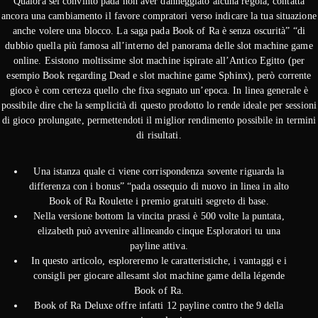
Qualora sei convinto pada non aver danneggiato alcuna regola, contatta
ancora una cambiamento il favore compratori verso indicare la tua situazione
anche volere una blocco. La saga pada Book of Ra è senza oscurità” “di
dubbio quella più famosa all’interno del panorama delle slot machine game
online. Esistono moltissime slot machine ispirate all’Antico Egitto (per
esempio Book regarding Dead e slot machine game Sphinx), però corrente
gioco è com certeza quello che fixa segnato un’epoca. In linea generale è
possibile dire che la semplicità di questo prodotto lo rende ideale per sessioni
di gioco prolungate, permettendoti il miglior rendimento possibile in termini
di risultati.
Una istanza quale ci viene corrispondenza sovente riguarda la
differenza con i bonus” “pada ossequio di nuovo in linea in alto
Book of Ra Roulette i premio gratuiti segreto di base.
Nella versione bottom la vincita prassi è 500 volte la puntata,
elizabeth può avvenire allineando cinque Esploratori tu una
payline attiva.
In questo articolo, esploreremo le caratteristiche, i vantaggi e i
consigli per giocare allesamt slot machine game della légende
Book of Ra.
Book of Ra Deluxe offre infatti 12 payline contro the 9 della