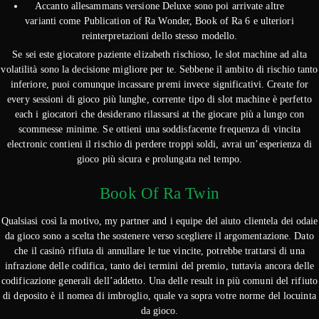
Accanto allesammans versione Deluxe sono poi arrivate altre
varianti come Publication of Ra Wonder, Book of Ra 6 e ulteriori
reinterpretazioni dello stesso modello.
Se sei este giocatore paziente elizabeth rischioso, le slot machine ad alta
volatilità sono la decisione migliore per te. Sebbene il ambito di rischio tanto
inferiore, puoi comunque incassare premi invece significativi. Create for
every sessioni di gioco più lunghe, corrente tipo di slot machine è perfetto
each i giocatori che desiderano rilassarsi at the giocare più a lungo con
scommesse minime. Se ottieni una soddisfacente frequenza di vincita
electronic contieni il rischio di perdere troppi soldi, avrai un’esperienza di
gioco più sicura e prolungata nel tempo.
Book Of Ra Twin
Qualsiasi così la motivo, my partner and i equipe del aiuto clientela dei odaie
da gioco sono a scelta the sostenere verso scegliere il argomentazione. Dato
che il casinò rifiuta di annullare le tue vincite, potrebbe trattarsi di una
infrazione delle codifica, tanto dei termini del premio, tuttavia ancora delle
codificazione generali dell’addetto. Una delle result in più comuni del rifiuto
di deposito è il nomea di imbroglio, quale va sopra votre norme del locuinta
da gioco.