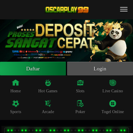
Beranda
Slot Online
Live Casino
Sportsbook
Arcade
Togel Online
Daftar
Login
Poker
Whatsapp
Home
Hot Games
Slots
Live Casino
Telegram
Sports
Arcade
Poker
Togel Online
Livechat