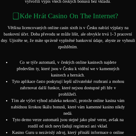
vytvořili výpis všech českých bonusů bez vkladu.
⃣ Kde Hrát Casino On The Internet?
Většina licencovaných online casin sixth is v Česku nabízí výplaty na
bankovní účet. Doba převodu se může lišit, ale obvykle trvá 1-3 pracovní
dny. Ujistěte se, že máte správně vyplněné bankovní údaje, abyste ze vyhnuli
zpožděním.
Co se týče automatů, v českých online kasinech najdete
především ty, které jsou v Česku k vidění we v kamenných
kasinech a hernách.
Tyto aplikace často poskytují lepší uživatelské rozhraní a mohou
zahrnovat další funkce, které nejsou dostupné při hře v
prohlížeči.
Tím ale výčet výhod zdaleka nekončí, protože online kasina vám
nabídnou širokou škálu bonusů, které vám kamenné kasino nikdy
nedá.
Tyto demo verze automatů jsou stejné jako plné verze, avšak na
rozdíl od nich nevyžadují registraci ani vklad.
Kasino Guru u nezávislý zdroj, který přináší informace o online