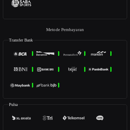
Metode Pembayaran
Transfer Bank
Pulsa