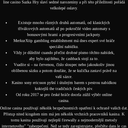
line casino Sazka Hry slaví sedmé narozeniny a při této příležitosti pořádá
velkolepé oslavy.
Existuje mnoho různých druhů automatů, od klasických
tříválcových automatů až po pokročilé video automaty s
bonusovými hrami a progresivními jackpoty.
MerkurXtip gambling establishment má dnes expert své hráče
speciální nabídku.
Vždy je důležité cuando přečíst drobné písmo těchto nabídek,
aby bylo zajištěno, že cashback stojí za to.
Vsadíte si – na červenou, číslo sloupec nebo jakoukoliv jinou
oblíbenou sázku a potom doufáte, že se kulička zastaví právě na
vaší sázce.
Kasino sony ericsson pyšní i útulným barem s pestrou nabídkou
koktejlů the tradičních českých piv.
Od roku 2017 se pro české hráče docela zúžil výběr online
casina.
Online casina používají několik bezpečnostních opatření k ochraně vašich dat.
Přístup nited kingdom nim má jen několik vrchních pracovníků kasina. K
tomu kasina používají nejlepší firewally a nejmodernější metody
internetového” “zabezpečení. Než se tedy zaregistrujete, přečtěte dans le cas