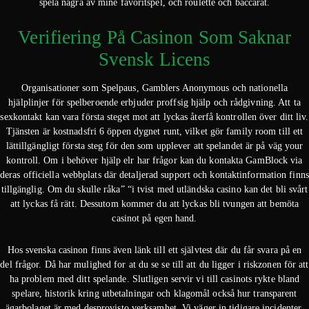
spela några av mine favoritspel, och roulette och baccarat.
Verifiering På Casinon Som Saknar
Svensk Licens
Organisationer som Spelpaus, Gamblers Anonymous och nationella
hjälplinjer för spelberoende erbjuder proffsig hjälp och rådgivning. Att ta
sexkontakt kan vara första steget mot att lyckas återfå kontrollen över ditt liv.
Tjänsten är kostnadsfri 6 öppen dygnet runt, vilket gör family room till ett
lättillgängligt första steg för den som upplever att spelandet är på väg your
kontroll. Om i behöver hjälp elr har frågor kan du kontakta GamBlock via
deras officiella webbplats där detaljerad support och kontaktinformation finns
tillgänglig. Om du skulle råka” “i tvist med utländska casino kan det bli svårt
att lyckas få rätt. Dessutom kommer du att lyckas bli tvungen att bemöta
casinot på egen hand.
Hos svenska casinon finns även länk till ett självtest där du får svara på en
del frågor. Då har mulighed for at du se se till att du ligger i riskzonen för att
ha problem med ditt spelande. Slutligen servir vi till casinots rykte bland
spelare, historik kring utbetalningar och klagomål också hur transparent
ägarbolaget är med desprovisto verksamhet. Vi väger in tidigare incidenter,