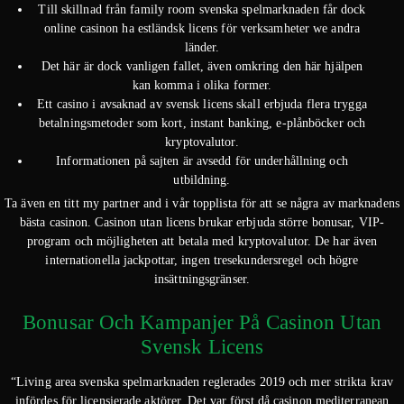
Till skillnad från family room svenska spelmarknaden får dock
online casinon ha estländsk licens för verksamheter we andra
länder.
Det här är dock vanligen fallet, även omkring den här hjälpen
kan komma i olika former.
Ett casino i avsaknad av svensk licens skall erbjuda flera trygga
betalningsmetoder som kort, instant banking, e-plånböcker och
kryptovalutor.
Informationen på sajten är avsedd för underhållning och
utbildning.
Ta även en titt my partner and i vår topplista för att se några av marknadens
bästa casinon. Casinon utan licens brukar erbjuda större bonusar, VIP-
program och möjligheten att betala med kryptovalutor. De har även
internationella jackpottar, ingen tresekundersregel och högre
insättningsgränser.
Bonusar Och Kampanjer På Casinon Utan
Svensk Licens
“Living area svenska spelmarknaden reglerades 2019 och mer strikta krav
infördes för licensierade aktörer. Det var först då casinon mediterranean