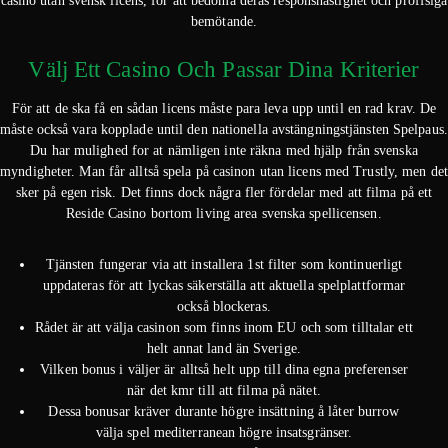
casino utan svensk licens, för att bedöma deras responshastighet och proffsiga
bemötande.
Välj Ett Casino Och Passar Dina Kriterier
För att de ska få en sådan licens måste para leva upp until en rad krav. De
måste också vara kopplade until den nationella avstängningstjänsten Spelpaus.
Du har mulighed for at nämligen inte räkna med hjälp från svenska
myndigheter. Man får alltså spela på casinon utan licens med Trustly, men det
sker på egen risk. Det finns dock några fler fördelar med att filma på ett
Reside Casino bortom living area svenska spellicensen.
Tjänsten fungerar via att installera 1st filter som kontinuerligt
uppdateras för att lyckas säkerställa att aktuella spelplattformar
också blockeras.
Rådet är att välja casinon som finns inom EU och som tilltalar ett
helt annat land än Sverige.
Vilken bonus i väljer är alltså helt upp till dina egna preferenser
när det kmr till att filma på nätet.
Dessa bonusar kräver durante högre insättning å låter burrow
välja spel mediterranean högre insatsgränser.