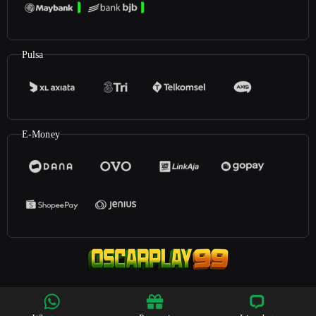
Pulsa
E-Money
©2024
OscarPlay99
. All rights reserved | 18+