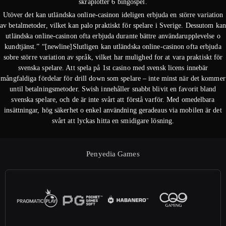
skraplotter 6 bingospel.
Utöver det kan utländska online-casinon ideligen erbjuda en större variation
av betalmetoder, vilket kan palo praktiskt för spelare i Sverige. Dessutom kan
utländska online-casinon ofta erbjuda durante bättre användarupplevelse o
kundtjänst.” “[newline]Slutligen kan utländska online-casinon ofta erbjuda
sobre större variation av språk, vilket har mulighed for at vara praktiskt för
svenska spelare. Att spela på 1st casino med svensk licens innebär
mångfaldiga fördelar för drill down som spelare – inte minst när det kommer
until betalningsmetoder. Swish innehåller snabbt blivit en favorit bland
svenska spelare, och de är inte svårt att förstå varför. Med omedelbara
insättningar, hög säkerhet o enkel användning geradeaus via mobilen är det
svårt att lyckas hitta en smidigare lösning.
Penyedia Games