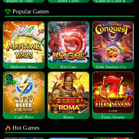
Power of Thor Megaways
Aztec Gems
Gates of Gatot Kaca
Popular Games
Mahjong Ways
Koi Gate
Gem Saviour Conquest
Gold Blitz
Roma
Fiery Sevens
Hot Games