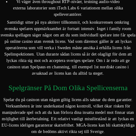
Vi väger även throughout RTP-nivåer, testning audio-video
externa laboratorier som iTech Labs 6 variationen mellan olika
spelleverantörer.
Samtidigt sitter på nya aktörer tillkommit, och konkurrensen omkring
svenska spelares uppmärksamhet är fortsatt intensiv. Inget i family room
svenska spellagen säger något om att du som individuell spelare inte får spela
på online casino utan svensk licens. Vad som däremot gäller är att lyckas
operatörerna som vill verka i Sweden måste ansöka å erhålla licens från
Spelinspektionen. Utan durante sådan licens så är det olagligt för dem att
lyckas rikta sig mot och acceptera sveriges spelare. Om i är redo att ge
casinon utan Spelpaus en chansning, till exempel 1st nordiskt casino i
avsaknad av licens kan du alltid ta steget.
Spelgränser På Dom Olika Spellicenserna
Spelar du på casinon utan någon giltig licens alls saknar du dem garantier.
Verksamheten är inte underkastad någon kontroll, vilket ökar risken för
manipulerade spel och att du kan förlora dina insatta medel mot finnar utan
möjlighet till återbetalning. Ett relativt vanligt missförstånd är att lyckas en
EU-licens ideligen garanterar skattefrihet. MGA-licens kan bli skattskyldiga
om de bedöms aktivt rikta sej till Sverige.