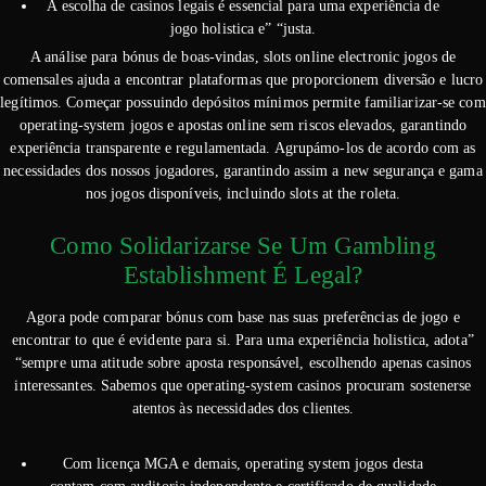
A escolha de casinos legais é essencial para uma experiência de
jogo holistica e” “justa.
A análise para bónus de boas-vindas, slots online electronic jogos de
comensales ajuda a encontrar plataformas que proporcionem diversão e lucro
legítimos. Começar possuindo depósitos mínimos permite familiarizar-se com
operating-system jogos e apostas online sem riscos elevados, garantindo
experiência transparente e regulamentada. Agrupámo-los de acordo com as
necessidades dos nossos jogadores, garantindo assim a new segurança e gama
nos jogos disponíveis, incluindo slots at the roleta.
Como Solidarizarse Se Um Gambling
Establishment É Legal?
Agora pode comparar bónus com base nas suas preferências de jogo e
encontrar to que é evidente para si. Para uma experiência holistica, adota”
“sempre uma atitude sobre aposta responsável, escolhendo apenas casinos
interessantes. Sabemos que operating-system casinos procuram sostenerse
atentos às necessidades dos clientes.
Com licença MGA e demais, operating system jogos desta