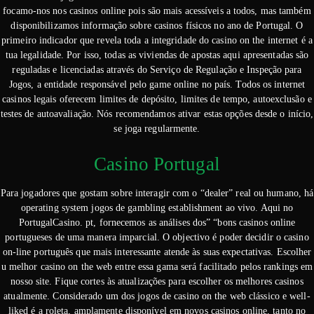
focamo-nos nos casinos online pois são mais acessíveis a todos, mas também
disponibilizamos informação sobre casinos físicos no ano de Portugal. O
primeiro indicador que revela toda a integridade do casino on the internet é a
tua legalidade. Por isso, todas as viviendas de apostas aqui apresentadas são
reguladas e licenciadas através do Serviço de Regulação e Inspeção para
Jogos, a entidade responsável pelo game online no país. Todos os internet
casinos legais oferecem limites de depósito, limites de tempo, autoexclusão e
testes de autoavaliação. Nós recomendamos ativar estas opções desde o início,
se joga regularmente.
Casino Portugal
Para jogadores que gostam sobre interagir com o “dealer” real ou humano, há
operating system jogos de gambling establishment ao vivo. Aqui no
PortugalCasino. pt, fornecemos as análises dos” “bons casinos online
portugueses de uma manera imparcial. O objectivo é poder decidir o casino
on-line português que mais interessante atende às suas expectativas. Escolher
u melhor casino on the web entre essa gama será facilitado pelos rankings em
nosso site. Fique cortes às atualizações para escolher os melhores casinos
atualmente. Considerado um dos jogos de casino on the web clássico e well-
liked é a roleta, amplamente disponível em novos casinos online, tanto no