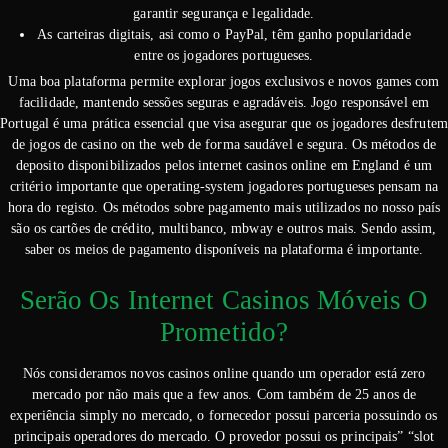
garantir segurança e legalidade.
As carteiras digitais, asi como o PayPal, têm ganho popularidade
entre os jogadores portugueses.
Uma boa plataforma permite explorar jogos exclusivos e novos games com
facilidade, mantendo sessões seguras e agradáveis. Jogo responsável em
Portugal é uma prática essencial que visa asegurar que os jogadores desfrutem
de jogos de casino on the web de forma saudável e segura. Os métodos de
deposito disponibilizados pelos internet casinos online em England é um
critério importante que operating-system jogadores portugueses pensam na
hora do registo. Os métodos sobre pagamento mais utilizados no nosso país
são os cartões de crédito, multibanco, mbway e outros mais. Sendo assim,
saber os meios de pagamento disponíveis na plataforma é importante.
Serão Os Internet Casinos Móveis O
Prometido?
Nós consideramos novos casinos online quando um operador está zero
mercado por não mais que a few anos. Com também de 25 anos de
experiência simply no mercado, o fornecedor possui parceria possuindo os
principais operadores do mercado. O provedor possui os principais” “slot