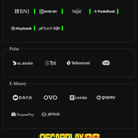
Pulsa
E-Money