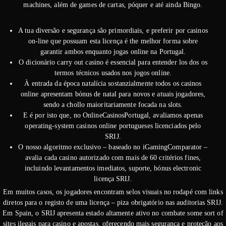
machines, além de games de cartas, póquer e até ainda Bingo.
A tua diversão e segurança são primordiais, e preferir por casinos
on-line que possuam esta licença é the melhor forma sobre
garantir ambos enquanto jogas online na Portugal.
O dicionário carry out casino é essencial para entender los dos os
termos técnicos usados nos jogos online.
À entrada da época natalícia sostanzialmente todos os casinos
online apresentam bónus de natal para novos e atuais jogadores,
sendo a chollo maioritariamente focada na slots.
E é por isto que, no OnlineCasinosPortugal, avaliamos apenas
operating-system casinos online portugueses licenciados pelo
SRIJ.
O nosso algoritmo exclusivo – baseado no iGamingComparator –
avalia cada casino autorizado com mais de 60 critérios fines,
incluindo levantamentos imediatos, suporte, bónus electronic
licença SRIJ.
Em muitos casos, os jogadores encontram selos visuais no rodapé com links
diretos para o registo de uma licença – piza obrigatório nas auditorias SRIJ.
Em Spain, o SRIJ apresenta estado altamente ativo no combate some sort of
sites ilegais para casino e apostas, oferecendo mais segurança e proteção aos