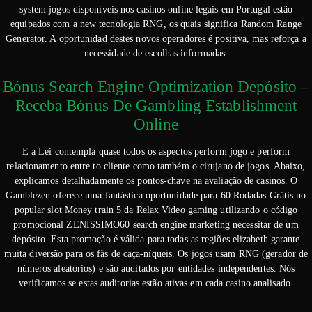
system jogos disponíveis nos casinos online legais em Portugal estão
equipados com a new tecnologia RNG, os quais significa Random Range
Generator. A oportunidad destes novos operadores é positiva, mas reforça a
necessidade de escolhas informadas.
Bónus Search Engine Optimization Depósito –
Receba Bónus De Gambling Establishment
Online
E a Lei contempla quase todos os aspectos perform jogo e perform
relacionamento entre to cliente como também o cirujano de jogos. Abaixo,
explicamos detalhadamente os pontos-chave na avaliação de casinos. O
Gamblezen oferece uma fantástica oportunidade para 60 Rodadas Grátis no
popular slot Money train 5 da Relax Video gaming utilizando o código
promocional ZENISSIMO60 search engine marketing necessitar de um
depósito. Esta promoção é válida para todas as regiões elizabeth garante
muita diversão para os fãs de caça-níqueis. Os jogos usam RNG (gerador de
números aleatórios) e são auditados por entidades independentes. Nós
verificamos se estas auditorias estão ativas em cada casino analisado.