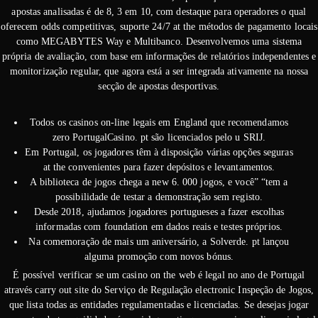
apostas analisadas é de 8, 3 em 10, com destaque para operadores o qual
oferecem odds competitivas, suporte 24/7 at the métodos de pagamento locais
como MEGABYTES Way e Multibanco. Desenvolvemos uma sistema
própria de avaliação, com base em informações de relatórios independentes e
monitorização regular, que agora está a ser integrada ativamente na nossa
secção de apostas desportivas.
Todos os casinos on-line legais em England que recomendamos
zero PortugalCasino. pt são licenciados pelo u SRIJ.
Em Portugal, os jogadores têm à disposição várias opções seguras
at the convenientes para fazer depósitos e levantamentos.
A biblioteca de jogos chega a new 6. 000 jogos, e você” “tem a
possibilidade de testar a demonstração sem registo.
Desde 2018, ajudamos jogadores portugueses a fazer escolhas
informadas com foundation em dados reais e testes próprios.
Na comemoração de mais um aniversário, a Solverde. pt lançou
alguma promoção com novos bónus.
É possível verificar se um casino on the web é legal no ano de Portugal
através carry out site do Serviço de Regulação electronic Inspeção de Jogos,
que lista todas as entidades regulamentadas e licenciadas. Se desejas jogar