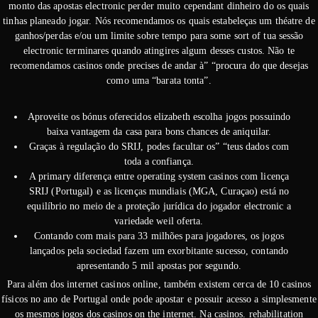
monto das apostas electronic perder muito cependant dinheiro do os quais
tinhas planeado jogar. Nós recomendamos os quais estabeleças um théatre de
ganhos/perdas e/ou um limite sobre tempo para some sort of tua sessão
electronic terminares quando atingires algum desses custos. Não te
recomendamos casinos onde precises de andar à” “procura do que desejas
como uma “barata tonta”.
Aproveite os bónus oferecidos elizabeth escolha jogos possuindo
baixa vantagem da casa para bons chances de aniquilar.
Graças à regulação do SRIJ, podes facultar os” “teus dados com
toda a confiança.
A primary diferença entre operating system casinos com licença
SRIJ (Portugal) e as licenças mundiais (MGA, Curaçao) está no
equilíbrio no meio de a proteção jurídica do jogador electronic a
variedade weil oferta.
Contando com mais para 33 milhões para jogadores, os jogos
lançados pela sociedad fazem um exorbitante sucesso, contando
apresentando 5 mil apostas por segundo.
Para além dos internet casinos online, também existem cerca de 10 casinos
físicos no ano de Portugal onde pode apostar e possuir acesso a simplesmente
os mesmos jogos dos casinos on the internet. Na casinos. rehabilitation