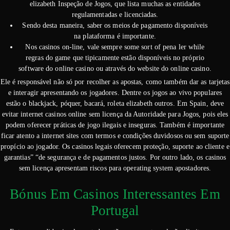
elizabeth Inspeção de Jogos, que lista muchas as entidades
regulamentadas e licenciadas.
Sendo desta maneira, saber os meios de pagamento disponíveis
na plataforma é importante.
Nos casinos on-line, vale sempre some sort of pena ler while
regras do game que tipicamente estão disponíveis no próprio
software do online casino ou através do website do online casino.
Ele é responsável não só por recolher as apostas, como também dar as tarjetas
e interagir apresentando os jogadores. Dentre os jogos ao vivo populares
estão o blackjack, póquer, bacará, roleta elizabeth outros. Em Spain, deve
evitar internet casinos online sem licença da Autoridade para Jogos, pois eles
podem oferecer práticas de jogo ilegais e inseguras. Também é importante
ficar atento a internet sites com termos e condições duvidosos ou sem suporte
propício ao jogador. Os casinos legais oferecem proteção, suporte ao cliente e
garantias” “de segurança e de pagamentos justos. Por outro lado, os casinos
sem licença apresentam riscos para operating system apostadores.
Bónus Em Casinos Interessantes Em
Portugal