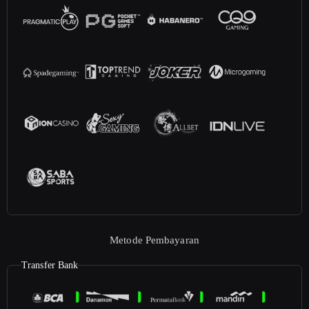
Metode Pembayaran
Transfer Bank