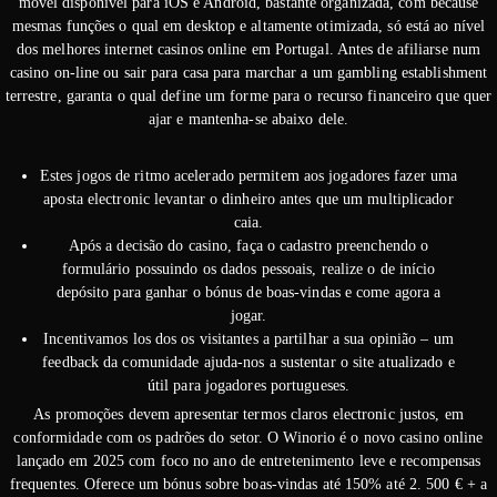
móvel disponível para iOS e Android, bastante organizada, com because
mesmas funções o qual em desktop e altamente otimizada, só está ao nível
dos melhores internet casinos online em Portugal. Antes de afiliarse num
casino on-line ou sair para casa para marchar a um gambling establishment
terrestre, garanta o qual define um forme para o recurso financeiro que quer
ajar e mantenha-se abaixo dele.
Estes jogos de ritmo acelerado permitem aos jogadores fazer uma
aposta electronic levantar o dinheiro antes que um multiplicador
caia.
Após a decisão do casino, faça o cadastro preenchendo o
formulário possuindo os dados pessoais, realize o de início
depósito para ganhar o bónus de boas-vindas e come agora a
jogar.
Incentivamos los dos os visitantes a partilhar a sua opinião – um
feedback da comunidade ajuda-nos a sustentar o site atualizado e
útil para jogadores portugueses.
As promoções devem apresentar termos claros electronic justos, em
conformidade com os padrões do setor. O Winorio é o novo casino online
lançado em 2025 com foco no ano de entretenimento leve e recompensas
frequentes. Oferece um bónus sobre boas-vindas até 150% até 2. 500 € + a