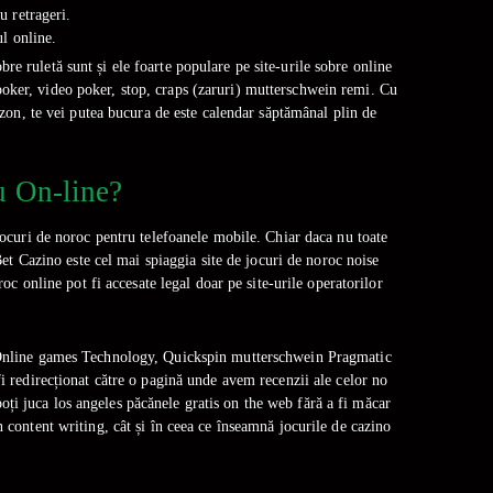
u retrageri.
ul online.
re ruletă sunt și ele foarte populare pe site-urile sobre online
e poker, video poker, stop, craps (zaruri) mutterschwein remi. Cu
zon, te vei putea bucura de este calendar săptămânal plin de
u On-line?
 jocuri de noroc pentru telefoanele mobile. Chiar daca nu toate
et Cazino este cel mai spiaggia site de jocuri de noroc noise
c online pot fi accesate legal doar pe site-urile operatorilor
 “Online games Technology, Quickspin mutterschwein Pragmatic
fi redirecționat către o pagină unde avem recenzii ale celor no
 poți juca los angeles păcănele gratis on the web fără a fi măcar
n content writing, cât și în ceea ce înseamnă jocurile de cazino