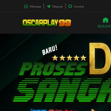
Whatsapp
Telegram
Livechat
BERAN