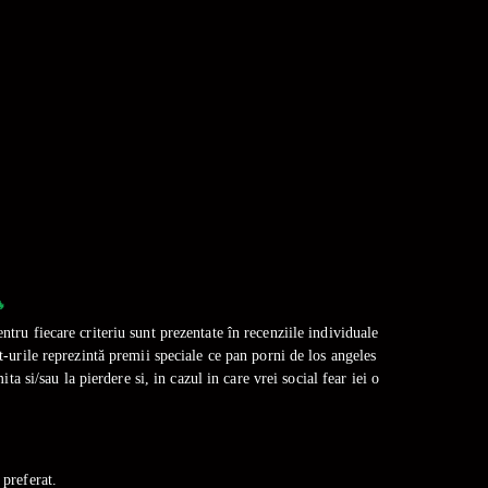
e

ntru fiecare criteriu sunt prezentate în recenziile individuale
-urile reprezintă premii speciale ce pan porni de los angeles
ta si/sau la pierdere si, in cazul in care vrei social fear iei o
 preferat.