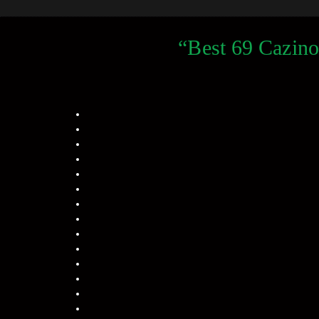
“Best 69 Cazin