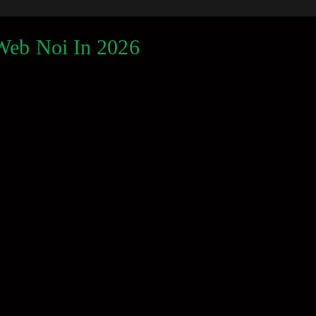
Web Noi In 2026