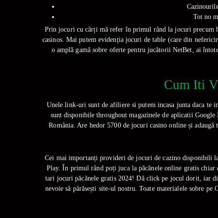
Cazinourile
Tot no mu
Prin jocuri cu cărți mă refer în primul rând la jocuri precum b
casinos. Mai putem evidenția jocuri de table (care din nefericir
o amplă gamă sobre oferte pentru jucătorii NetBet, ai întot
Cum Iti V
Unele link-uri sunt de afiliere si putem incasa junta daca te 
sunt disponibile throughout magazinele de aplicatii Google P
România. Are hedor 5700 de jocuri casino online și adaugă tit
Cei mai importanți provideri de jocuri de cazino disponibil
Play. În primul rând poți juca la păcănele online gratis chiar
tari jocuri păcănele gratis 2024! Dă click pe jocul dorit, iar d
nevoie să părăsești site-ul nostru. Toate materialele sobre pe 