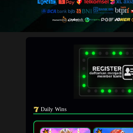
Daily Wins