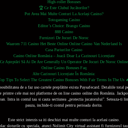
High-roller Bonuses
🏆 Ce Este Clubul Jucătorilor?
Pot Avea Mai Multe Conturi La Același Casino?
Totogaming Casino
Editor’s Choice: Brango Casino
888 Casino
Furnizori De Jocuri De Noroc
Waarom 711 Casino Het Beste Online Online Casino Van Nederland Is
Casa Pariurilor Casino
Casino Online România – Joacă Doar La Cazinouri Licențiate
Ce Așteptări Să Ai De Are Generally Un Operator De Jocuri De Noroc Onlin
Online Casino Bonuses Faq
Alte Cazinouri Licențiate În România:
Top Tips To Select The Greatest Casino Bonuses With Fair Terms In The Us 
sibilitatea de a faz uso cartele preplătite exista Paysafecard. Detaliile total pe
 printre cele mai noi platforme de on line casino online din România. Jackpot
n. Intra in contul tau si cauta sectiunea „protectia jucatorului”. Seteaza-ti limi
pauza, inchide-ti contul pentru perioada dorita.
Este strict interzis sa iti deschizi mai multe conturi la acelasi casino.
plac sloturile cu speciala, atunci Nolimit City virtual assistant fi furnizorul tau