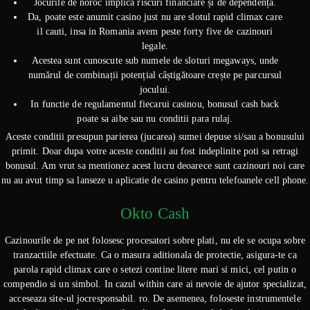
Jocurile de noroc implică riscuri financiare și de dependență.
Da, poate este anumit casino just nu are slotul rapid climax care
il cauti, insa in Romania avem peste forty five de cazinouri
legale.
Acestea sunt cunoscute sub numele de sloturi megaways, unde
numărul de combinații potențial câștigătoare crește pe parcursul
jocului.
In functie de regulamentul fiecarui casinou, bonusul cash back
poate sa aibe sau nu conditii para rulaj.
Aceste conditii presupun parierea (jucarea) sumei depuse si/sau a bonusului
primit. Doar dupa votre aceste conditii au fost indeplinite poti sa retragi
bonusul. Am vrut sa mentionez acest lucru deoarece sunt cazinouri noi care
nu au avut timp sa lanseze u aplicatie de casino pentru telefoanele cell phone.
Okto Cash
Cazinourile de pe net folosesc procesatori sobre plati, nu ele se ocupa sobre
tranzactiile efectuate. Ca o masura aditionala de protectie, asigura-te ca
parola rapid climax care o setezi contine litere mari si mici, cel putin o
compendio si un simbol. In cazul within care ai nevoie de ajutor specializat,
acceseaza site-ul jocresponsabil. ro. De asemenea, foloseste instrumentele