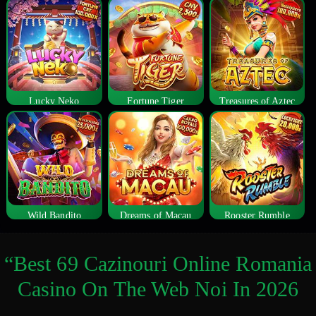
Lucky Neko
Fortune Tiger
Treasures of Aztec
Wild Bandito
Dreams of Macau
Rooster Rumble
“Best 69 Cazinouri Online Romania
Casino On The Web Noi In 2026