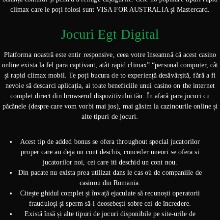
climax care le poți folosi sunt VISA FOR AUSTRALIA și Mastercard.
Jocuri Egt Digital
Platforma noastră este entir responsive, ceea votre înseamnă că acest casino
online exista la fel para captivant, atât rapid climax” “personal computer, cât
și rapid climax mobil. Te poți bucura de to experiență desăvârșită, fără a fi
nevoie să descarci aplicația, ai toate beneficiile unui casino on the internet
complet direct din browserul dispozitivului tău. În afară para jocuri cu
păcănele (despre care vom vorbi mai jos), mai găsim la cazinourile online și
alte tipuri de jocuri.
Acest tip de added bonus se ofera throughout special jucatorilor
proper care au deja un cont deschis, conceder uneori se ofera si
jucatorilor noi, cei care iti deschid un cont nou.
Din pacate nu exista prea utilizat dans le cas où de companiile de
casinou din Romania.
Citește ghidul complet și învață ejaculate să recunoști operatorii
frauduloși și sperm să-i deosebești sobre cei de încredere.
Există însă și alte tipuri de jocuri disponibile pe site-urile de