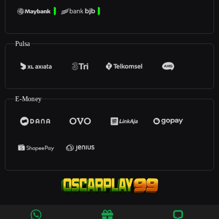
Pulsa
E-Money
©2024
OscarPlay99
. All rights reserved | 18+