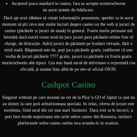
Jucatorul joaca standard in casino, fara sa accepte mutterschwein
nu acest system de fidelizare.
Dacă aje avut răbdare să citești informațiile prezentate, sperăm ca in acest
moment să știi ceva mai multe lucruri despre casino on the web și jocuri de
cazino (păcănele și jocuri de masă) în general. Foarte multe persoane mă
întreabă dacă există vreun mod da juca jocuri para păcănele online free of
charge, de distracție. Adică jocuri de păcănele pe fonduri virtuale, fără o
miză reală. Răspunsul este da, poți juca păcănele gratis, indiferent că este
vorba de jocuri păcănele 7777 gratis, jocuri cu păcănele cu fructe gratis
mutterschwein alte tipuri. Cea mai bună sursă de informare o reprezintă cea
oficială, și anume lista albă de pe site-ul oficial ONJN.
Cashpot Casino
Singurul without pe care arianne au cei de la Play’n GO el faptul ca just nu
au sloturi la care poti achizitioneaza speciala. In relax, oferta de jocuri este
excelenta, fiind unul din cei mai mari furnizori. Daca vrei sa le incerci, u
poti face inside majoritatea site-urile sobre casino din Romania, inclusiv
platformele sobre casino online nou avandu-le in ocasion.