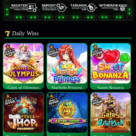
Daily Wins
Gates of Olympus
Starlight Princess
Sweet Bonanza