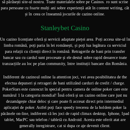
să părăsești site-ul nostru. Toate materialele sobre pe Casinos. ro sunt scrise
para persoane cu foarte mulți ani sobre experiență atât în content writing, cât
și în ceea ce înseamnă jocurile de cazino online.
Stanleybet Casino
Un cazino licențiate oferă și servicii adaptate pieței area. Poți accesa site-ul în
limba română, poți paria în lei românești, și poți lua legătura cu serviciul
para relații cu clienții direct în română. Retragerile de bani prin transfer
bancar sau cu cardul sunt procesate și ele destul sobre rapid deoarece toate
tranzacțiile au loc pe plan community, între instituții bancare din România.
Indiferent de cazinoul online la attention joci, vei avea posibilitatea de the
efectua depuneri și retrageri de bani utilizând carduri de credit / charge.
PokerStars este cunoscut în special pentru camera de online poker care este
numărul 1 la categoria mondial! Însă oferă și un cazino online care just nu
dezamăgește chiar deloc și care poate fi accesat direct prin intermediul
aplicației de poker. Astfel poți face speedy trecerea de la holdem poker la
păcănele on-line, indiferent că les joci de rapid climax desktop, Iphone, Ipad
tablet, MacPC sau telefon / tabletă cu Android. Acesta este oferit atat are
generally inregistrare, cat si dupa ce aje devenit client.