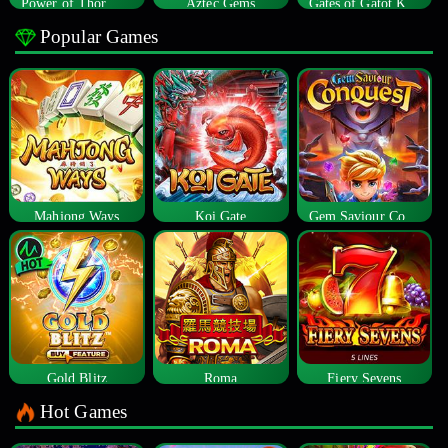
Power of Thor Megaways
Aztec Gems
Gates of Gatot Kaca
Popular Games
Mahjong Ways
Koi Gate
Gem Saviour Conquest
Gold Blitz
Roma
Fiery Sevens
Hot Games