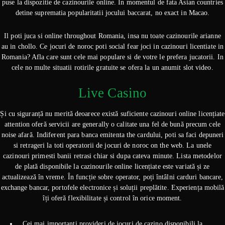
puse la dispozitie de cazinourile online. In momentul de fata Asian countries
detine suprematia popularitatii jocului baccarat, no exact in Macao.
Il poti juca si online throughout Romania, insa nu toate cazinourile arianne
au in chollo. Ce jocuri de noroc poti social fear joci in cazinouri licentiate in
Romania? Afla care sunt cele mai populare si de votre le prefera jucatorii. In
cele no multe situatii rotirile gratuite se ofera la un anumit slot video.
Live Casino
Și cu siguranță nu merită deoarece există suficiente cazinouri online licențiate
attention oferă servicii are generally o calitate una fel de bună precum cele
noise afară. Indiferent para banca emitenta the cardului, poti sa faci depuneri
si retrageri la toti operatorii de jocuri de noroc on the web. La unele
cazinouri primesti banii retrasi chiar si dupa cateva minute. Lista metodelor
de plată disponibile la cazinourile online licențiate este variată și ze
actualizează în vreme. În funcție sobre operator, poți întâlni carduri bancare,
exchange bancar, portofele electronice și soluții preplătite. Experiența mobilă
îți oferă flexibilitate și control în orice moment.
Cei mai importanți provideri de jocuri de cazino disponibili la