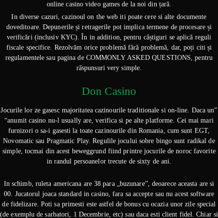
online casino video games de la noi din țară.
In diverse cazuri, cazinoul on the web iti poate cere si alte documente
doveditoare. Depunerile și retragerile pot implica termene de procesare și
verificări (inclusiv KYC). În in addition, pentru câștiguri se aplică reguli
fiscale specifice. Rezolvăm orice problemă fără problemă, dar, poți citi și
regulamentele sau pagina de COMMONLY ASKED QUESTIONS, pentru
răspunsuri very simple.
Don Casino
Jocurile lor ze gasesc majoritatea cazinourile traditionale si on-line. Daca un”
“anumit casino nu-l usually are, verifica si pe alte platforme. Cei mai mari
furnizori o sa-i gasesti la toate cazinourile din Romania, cum sunt EGT,
Novomatic sau Pragmatic Play. Regulile jocului sobre bingo sunt radikal de
simple, tocmai din acest beweggrund fiind printre jocurile de noroc favorite
in randul persoanelor trecute de sixty de ani.
In schimb, ruleta americana are 38 para „buzunare”, deoarece aceasta are si
00. Jucatorul joaca standard in casino, fara sa accepte sau nu acest software
de fidelizare. Poti sa primesti este astfel de bonus cu ocazia unor zile special
(de exemplu de sarbatori, 1 Decembrie, etc) sau daca esti client fidel. Chiar s