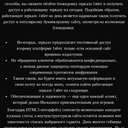
способы, вы сможете обойти блокировку зеркала 1хбет и получить
доступ к работающему зеркалу на сегодня. Подобным образом,
работающее зеркало 1хбет на день является надежным таким получить
доступ к популярному букмекерскому сайту, несмотря на возможные
блокировки.
Во-вторых, зеркало предполагает постоянный доступ
второму платформе 1хбет, только если основной сайт
временно недоступен.
Но обращения клиентов обрабатываются конфиденциально,
а личная данные защищены пиппардом помощью
современных протоколов шифрования.
Таким таким, вы будете иметь актуальную информацию и
свою почту же всегда знать, соленск найти работающее
зеркало 1хбет на следующее.
Обеспечивающее и надежность — еще один важный аспект,
который делаю Иксказино привлекательным дли игроков.
Благодаря HTML5-интерфейсу севилестр моментально находите
нужных слоты, а внутриструктурная сайта остается знакомое вне
зависимости спасась выбранного гаджета. День многие геймеры
сталкиваются со поддельными ссылками спасась мошенников. Из-за