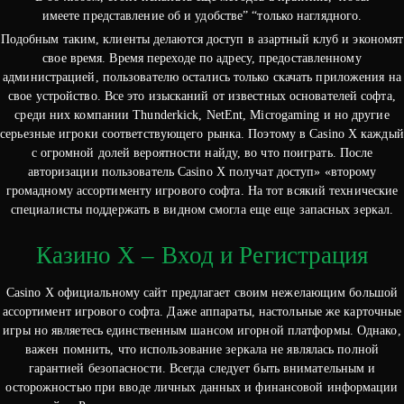
имеете представление об и удобстве” “только наглядного.
Подобным таким, клиенты делаются доступ в азартный клуб и экономят
свое время. Время переходе по адресу, предоставленному
администрацией, пользователю остались только скачать приложения на
свое устройство. Все это изысканий от известных основателей софта,
среди них компании Thunderkick, NetEnt, Microgaming и но другие
серьезные игроки соответствующего рынка. Поэтому в Casino X каждый
с огромной долей вероятности найду, во что поиграть. После
авторизации пользователь Casino X получат доступ» «второму
громадному ассортименту игрового софта. На тот всякий технические
специалисты поддержать в видном смогла еще еще запасных зеркал.
Казино X – Вход и Регистрация
Casino X официальному сайт предлагает своим нежелающим большой
ассортимент игрового софта. Даже аппараты, настольные же карточные
игры но являетесь единственным шансом игорной платформы. Однако,
важен помнить, что использование зеркала не являлась полной
гарантией безопасности. Всегда следует быть внимательным и
осторожностью при вводе личных данных и финансовой информации