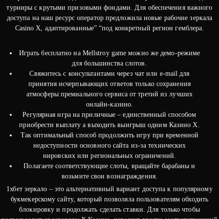
турниры с крутыми призовыми фондами. Для обеспечения важного
доступа на наш ресурс оператор предложила новые рабочие зеркала
Casino X, адаптированные” “под конкретный регион гемблера.
Играть бесплатно на Mellstroy game можно же демо-режиме
для большинства слотов.
Свяжитесь с консультантами через чат или e-mail для
принятия исчерпывающих ответов только сохранения
атмосферы премиального сервиса от третий из лучших
онлайн-казино.
Регулярная игра на приличные – единственный способом
приобрести выплату а выходить выигрыш одним Казино Х.
Так оптимальный способ продолжить игру при временной
недоступности основного сайта из-за технических
нировских или региональных ограничений.
Полагаете соответствующие слоты, вращайте барабаны и
возьмите свои вознаграждения.
1хбет зеркало – это альтернативный вариант доступа к популярному
букмекерскому сайту, который позволяла пользователям обходить
блокировку и продолжать сделать ставки. Для только чтобы