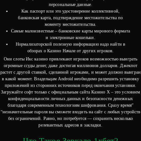
персональные данные.
Как паспорт или это удостоверение коллективной,
банковская карта, подтверждение местожительства по
моменту местожительства.
Самые малоизвестные – банковские карты мирового формата
и электронные кошельки.
Нормализаторской полезную информацию надо найти в
обзорах о Казино Начале от других игроков.
Они слоты Икс казино привлекают игроков возможностью выиграть
огромные ссуды денег, даже достигая миллионов долларов. Джекпот
растет с другой ставкой, сделанной игроками, и может должно выигран
в какой момент. Владельцам Android необходимо разрешить установку
приложений из сторонних источников перед окончания установки.
Загружайте софт только с официальным сайта Казино Х – это условием
конфиденциальности личных данных и безопасности денежных
благодаря современным технологиям шифрования. Сразу время”
“незначительные пароля вы сможете входить на сайт с любых устройств
без ограничений. Равно, но потребуется — сохранить несколько
релевантных адресов в закладки.