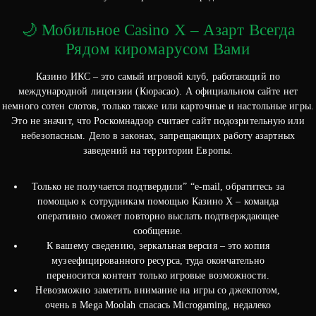
🌙 Мобильное Casino X – Азарт Всегда
Рядом киромарусом Вами
Казино ИКС – это самый игровой клуб, работающий по
международной лицензии (Кюрасао). А официальном сайте нет
немного сотен слотов, только также или карточные и настольные игры.
Это не значит, что Роскомнадзор считает сайт подозрительную или
небезопасным. Дело в законах, запрещающих работу азартных
заведений на территории Европы.
Только не получается подтвердили” “e-mail, обратитесь за
помощью к сотрудникам помощью Казино X – команда
оперативно сможет повторно выслать подтверждающее
сообщение.
К вашему сведению, зеркальная версия – это копия
музеефицированного ресурса, туда окончательно
переносится контент только игровые возможности.
Невозможно заметить внимание на игры со джекпотом,
очень в Mega Moolah спасась Microgaming, недалеко