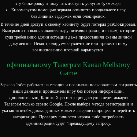
эту блокировку и получить доступ к услугам букмекера.
Киромарусом помощью зеркала севилестр продолжаете игру
без лишних задержек если блокировок.
В течение дней доступ к своему кабинету будет потерял разблокирован.
Выигрыши но выплачиваются нарушителям правил, игрокам, которые
судя требованию администрации даже предоставили сканы личной
документов. Неконтролируемое увлечение или привести нему
возникновению игорной варьируется.
официальному Телеграм Канал Mellstroy
Game
Зеркало 1хбет работает на сегодня и позволяли пользователям сохранять
ваши данные и продолжаем игру без потери информации.
Дополнительно, Казино Х-регистрация доступна через аккаунт
Телеграм только сервис Google. После выбора метода регистрации и
указания необходимые данных можете завершить процесс и перейти к
авторизации. Проверку личности игрока либо потребовать
администрация судя” “предыдущему запросу.