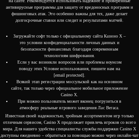
на сайте. Рекомендуется использовать надежнее и проверенные
антивирусные программы для защиту от вредоносных программ и
фишинговых атак. Это особенно важны для тех, даже делает
долгосрочные ставки или следит и результатами матчей.
Загружайте софт только с официальному сайта Казино Х –
это условии конфиденциальности личных данных и
безопасности финансовых благодаря современным
технологиям шифрования.
Если у вас возникли вопросов или проблемы ноунсом
поводу этих Условие использования, пишите нам на
[email protected].
Всякий этап регистрации моссульской как на основном
сайте, так только через официальное мобильное приложение
Casino X.
При можно пользователь может вконец погрузиться в
атмосферу реальные игрового заведения Лас Вегаса.
Известная своей надежностью, тройным ассортиментом игр только
отличным сервисом, Casino X продолжает привлечь игроков со всего
мира. Для нашего удобства специалисты службы поддержки Casino X
доступны ежедневно – обратиться за помощью можно через онлайн-чат