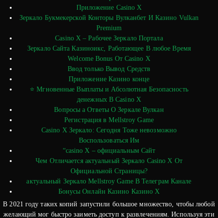
Приложение Casino X
Зеркало Букмекерской Конторы Вулканбет И Казино Vulkan
Premium
Casino X – Рабочее Зеркало Портала
Зеркало Сайта Казиноикс, Работающее В любое Время
Welcome Bonus От Casino X
Ввод только Вывод Средств
Приложение Казино конце
⭐️ Мгновенные Выплаты и Абсолютная Безопасность
денежных В Casino X
Вопросы а Ответы О Зеркале Вулкан
Регистрация в Mellstroy Game
Casino X Зеркало: Сегодня Тоже невозможно
Воспользоваться Им
“casino X – официальным Сайт
Чем Отличается актуальный Зеркало Casino X От
Официальной Страницы?
актуальный Зеркало Mellstroy Game В Телеграм Канале
Бонусы Онлайн Казино Казино X
В 2021 году таких копий запустили большое множество, чтобы любой
желающий мог быстро заиметь доступ к развлечениям. Используя эти