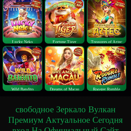
Lucky Neko
Fortune Tiger
Treasures of Aztec
Wild Bandito
Dreams of Macau
Rooster Rumble
свободное Зеркало Вулкан
Премиум Актуальное Сегодня
вход На Официальный Сайт