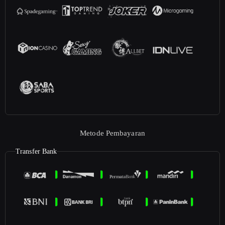
Metode Pembayaran
Transfer Bank