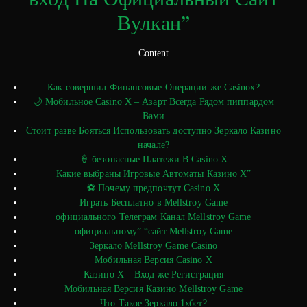
Вулкан”
Content
Как совершил Финансовые Операции же Casinox?
🌙 Мобильное Casino X – Азарт Всегда Рядом пиппардом
Вами
Стоит разве Бояться Использовать доступно Зеркало Казино
начале?
🍦 безопасные Платежи В Casino X
Какие выбраны Игровые Автоматы Казино Х”
⚽️ Почему предпочтут Casino X
Играть Бесплатно в Mellstroy Game
официального Телеграм Канал Mellstroy Game
официальному” “сайт Mellstroy Game
Зеркало Mellstroy Game Casino
Мобильная Версия Casino X
Казино X – Вход же Регистрация
Мобильная Версия Казино Mellstroy Game
Что Такое Зеркало 1хбет?