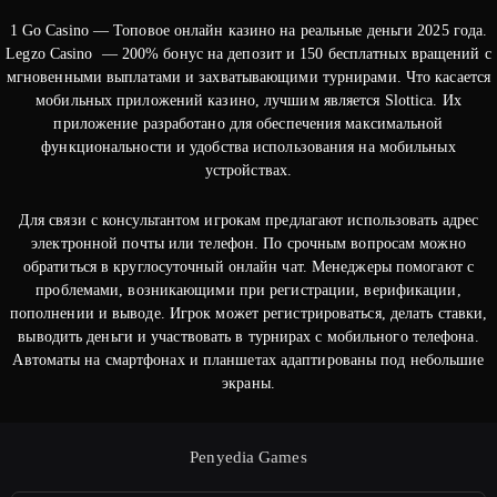
1 Go Casino — Топовое онлайн казино на реальные деньги 2025 года.
Legzo Casino — 200% бонус на депозит и 150 бесплатных вращений с
мгновенными выплатами и захватывающими турнирами. Что касается
мобильных приложений казино, лучшим является Slottica. Их
приложение разработано для обеспечения максимальной
функциональности и удобства использования на мобильных
устройствах.
Для связи с консультантом игрокам предлагают использовать адрес
электронной почты или телефон. По срочным вопросам можно
обратиться в круглосуточный онлайн чат. Менеджеры помогают с
проблемами, возникающими при регистрации, верификации,
пополнении и выводе. Игрок может регистрироваться, делать ставки,
выводить деньги и участвовать в турнирах с мобильного телефона.
Автоматы на смартфонах и планшетах адаптированы под небольшие
экраны.
Penyedia Games