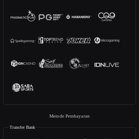
Metode Pembayaran
Transfer Bank