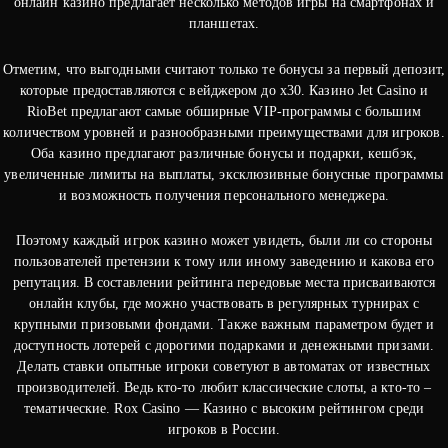
онлайн казино предлагает несколько методов игры на смартфонах и
планшетах.
Отметим, что выгодными считают только те бонусы за первый депозит,
которые предоставляются с вейджером до х30. Казино Jet Casino и
RioBet предлагают самые обширные VIP-программы с большим
количеством уровней и разнообразными преимуществами для игроков.
Оба казино предлагают различные бонусы и подарки, кешбэк,
увеличенные лимиты на выплаты, эксклюзивные бонусные программы
и возможность получения персонального менеджера.
Поэтому каждый игрок казино может увидеть, были ли со стороны
пользователей претензии к тому или иному заведению и какова его
репутация. В составлении рейтинга передовые места присваиваются
онлайн клубы, где можно участвовать в регулярных турнирах с
крупными призовыми фондами. Также важным параметром будет и
доступность лотерей с дорогими подарками и денежными призами.
Делать ставки опытные игроки советуют в автоматах от известных
производителей. Ведь кто-то любит классические слоты, а кто-то –
тематические. Rox Casino — Казино с высоким рейтингом среди
игроков в России.