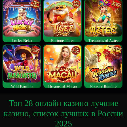
Lucky Neko
Fortune Tiger
Treasures of Aztec
Wild Bandito
Dreams of Macau
Rooster Rumble
Топ 28 онлайн казино лучшие
казино, список лучших в России
2025