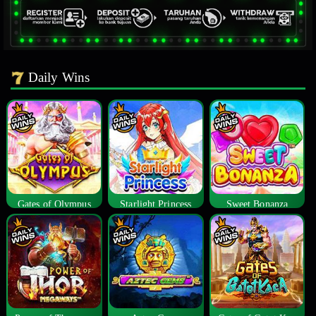
Daily Wins
Gates of Olympus
Starlight Princess
Sweet Bonanza