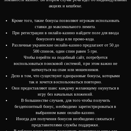
акциях и кешбеке.
Кроме того, такие бонусы позволяют игрокам использовать
ставки до максимального лимита.
При регистрации в онлайн-казино найдите поле для ввода
бонусного кода или промо-кода.
Различные украинские онлайн-казино предлагают от 50 до
500 спинов, один спин равен 5 грн.
Чтобы перейти на подобный сайт, потребуется
воспользоваться поисковой системой, при этом важно не
наткнуться на спам или мошенников.
Дело в том, что существуют одноразовые бонусы, которыми
так и хочется воспользоваться повторно.
Они предоставляют шанс каждому желающему окунуться в
игру без начальных вложений.
В большинстве случаев, для того чтобы получить
бездепозитный бонус, необходимо зарегистрироваться в
выбранном вами онлайн-казино.
Иногда для получения бонусов необходимо связаться с
представителями службы поддержки.