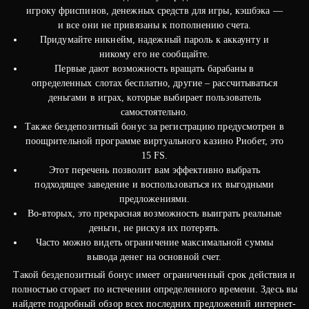
игроку фриспинов, денежных средств для игры, кэшбэка —
и все они не привязаны к пополнению счета.
Придумайте никнейм, надежный пароль к аккаунту и
никому его не сообщайте.
Первые дают возможность вращать барабаны в
определенных слотах бесплатно, другие – рассчитываться
деньгами в играх, которые выбирает пользователь
самостоятельно.
Также бездепозитный бонус за регистрацию предусмотрен в
поощрительной программе виртуального казино Риобет, это
15 FS.
Этот перечень позволит вам эффективно выбрать
подходящее заведение и воспользоваться их выгодными
предложениями.
Во-вторых, это прекрасная возможность выиграть реальные
деньги, не рискуя их потерять.
Часто можно видеть ограничение максимальной суммы
вывода денег на основной счет.
Такой бездепозитный бонус имеет ограниченный срок действия и
полностью сгорает по истечении определенного времени. Здесь вы
найдете подробный обзор всех последних предложений интернет-