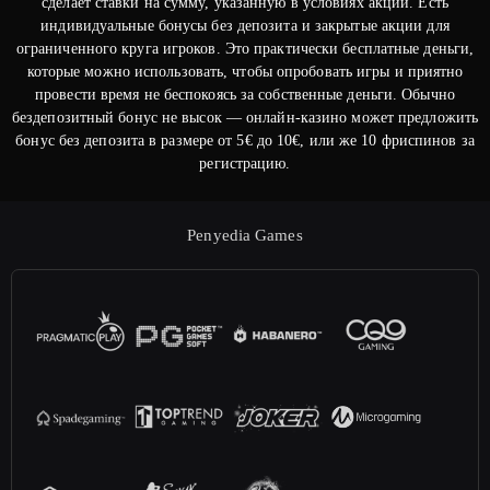
сделает ставки на сумму, указанную в условиях акции. Есть
индивидуальные бонусы без депозита и закрытые акции для
ограниченного круга игроков. Это практически бесплатные деньги,
которые можно использовать, чтобы опробовать игры и приятно
провести время не беспокоясь за собственные деньги. Обычно
бездепозитный бонус не высок — онлайн-казино может предложить
бонус без депозита в размере от 5€ до 10€, или же 10 фриспинов за
регистрацию.
Penyedia Games