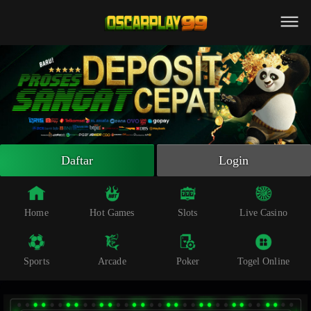
Beranda
Slot Online
Live Casino
Sportsbook
Arcade
Togel Online
Daftar
Login
Poker
Whatsapp
Home
Hot Games
Slots
Live Casino
Telegram
Sports
Arcade
Poker
Togel Online
Livechat