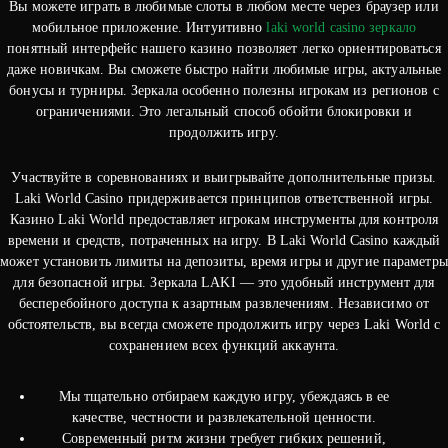
Вы можете играть в любимые слоты в любом месте через браузер или
мобильное приложение. Интуитивно
laki world casino зеркало
понятный интерфейс нашего казино позволяет легко ориентироваться
даже новичкам. Вы сможете быстро найти любимые игры, актуальные
бонусы и турниры. Зеркала особенно полезны игрокам из регионов с
ограничениями. Это легальный способ обойти блокировки и
продолжить игру.
Участвуйте в соревнованиях и выигрывайте дополнительные призы.
Laki World Casino придерживается принципов ответственной игры.
Казино Laki World предоставляет игрокам инструменты для контроля
времени и средств, потраченных на игру. В Laki World Casino каждый
может установить лимиты на депозиты, время игры и другие параметры
для безопасной игры. Зеркала LAKI — это удобный инструмент для
бесперебойного доступа к азартным развлечениям. Независимо от
обстоятельств, вы всегда сможете продолжить игру через Laki World с
сохранением всех функций аккаунта.
Мы тщательно отбираем каждую игру, убеждаясь в ее
качестве, честности и развлекательной ценности.
Современный ритм жизни требует гибких решений,