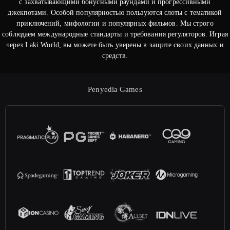
с захватывающими бонусными раундами и прогрессивными
джекпотами. Особой популярностью пользуются слоты с тематикой
приключений, мифологии и популярных фильмов. Мы строго
соблюдаем международные стандарты и требования регуляторов. Играя
через Laki World, вы можете быть уверены в защите своих данных и
средств.
Penyedia Games