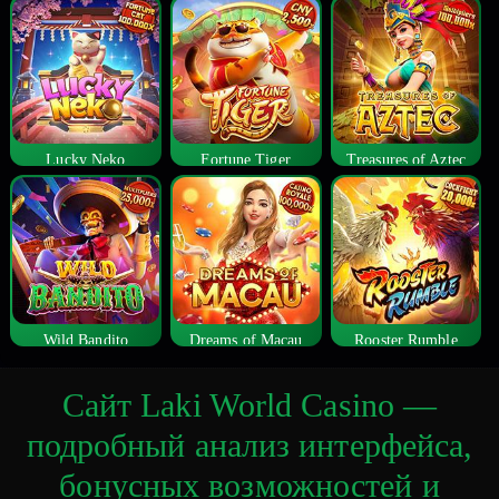
Lucky Neko
Fortune Tiger
Treasures of Aztec
Wild Bandito
Dreams of Macau
Rooster Rumble
Сайт Laki World Casino —
подробный анализ интерфейса,
бонусных возможностей и