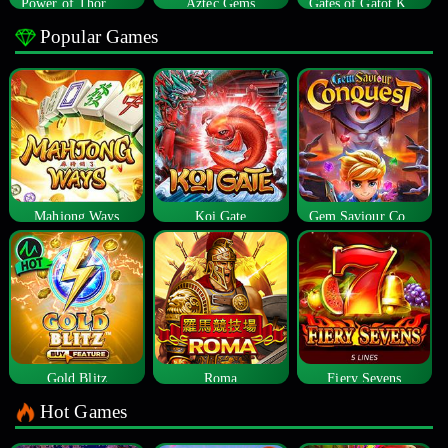
Power of Thor Megaways
Aztec Gems
Gates of Gatot Kaca
Popular Games
Mahjong Ways
Koi Gate
Gem Saviour Conquest
Gold Blitz
Roma
Fiery Sevens
Hot Games