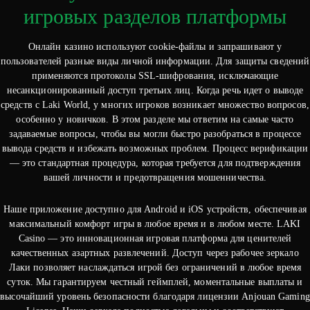
игровых разделов платформы
Онлайн казино используют cookie-файлы и запрашивают у
пользователей разные виды личной информации. Для защиты сведений
применяются протоколы SSL-шифрования, исключающие
несанкционированный доступ третьих лиц. Когда речь идет о выводе
средств с Laki World, у многих игроков возникает множество вопросов,
особенно у новичков. В этом разделе мы ответим на самые часто
задаваемые вопросы, чтобы вы могли быстро разобраться в процессе
вывода средств и избежать возможных проблем. Процесс верификации
— это стандартная процедура, которая требуется для подтверждения
вашей личности и предотвращения мошенничества.
Наше приложение доступно для Android и iOS устройств, обеспечивая
максимальный комфорт игры в любое время и в любом месте. LAKI
Casino — это инновационная игровая платформа для ценителей
качественных азартных развлечений. Доступ через рабочее зеркало
Лаки позволяет наслаждаться игрой без ограничений в любое время
суток. Мы гарантируем честный геймплей, моментальные выплаты и
высочайший уровень безопасности благодаря лицензии Anjouan Gaming