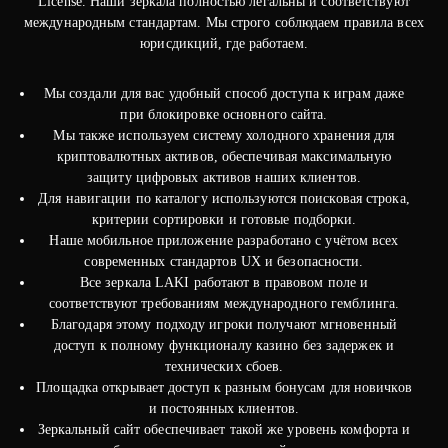
License. Наши зеркала полностью легальны и соответствуют
международным стандартам. Мы строго соблюдаем правила всех
юрисдикций, где работаем.
Мы создали для вас удобный способ доступа к играм даже
при блокировке основного сайта.
Мы также используем систему холодного хранения для
криптовалютных активов, обеспечивая максимальную
защиту цифровых активов наших клиентов.
Для навигации по каталогу используются поисковая строка,
критерии сортировки и готовые подборки.
Наше мобильное приложение разработано с учётом всех
современных стандартов UX и безопасности.
Все зеркала LAKI работают в правовом поле и
соответствуют требованиям международного гемблинга.
Благодаря этому подходу игроки получают мгновенный
доступ к полному функционалу казино без задержек и
технических сбоев.
Площадка открывает доступ к разным бонусам для новичков
и постоянных клиентов.
Зеркальный сайт обеспечивает такой же уровень комфорта и