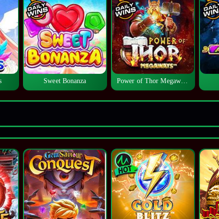
s
Sweet Bonanza
Power of Thor Megaways