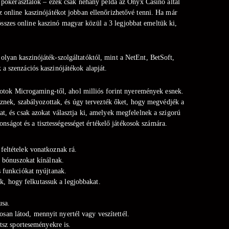
és pókerasztalok – ezek csak néhány példa az Onyx Casino által
z online kaszinójátékot jobban ellenőrizhetővé tenni. Ha már
összes online kaszinó magyar közül a 3 legjobbat emeltük ki,
z olyan kaszinójáték-szolgáltatóktól, mint a NetEnt, BetSoft,
a szenzációs kaszinójátékok alapját.
otok Microgaming-től, ahol milliós forint nyeremények esnek.
nek, szabályozottak, és úgy tervezték őket, hogy megvédjék a
at, és csak azokat választja ki, amelyek megfelelnek a szigorú
nságot és a tisztességességet értékelő játékosok számára.
feltételek vonatkoznak rá.
ő bónuszokat kínálnak.
s funkciókat nyújtanak.
k, hogy felkutassuk a legjobbakat.
.
usa.
osan látod, mennyit nyertél vagy veszítettél.
atsz sporteseményekre is.