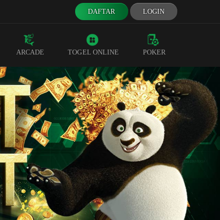
DAFTAR
LOGIN
ARCADE
TOGEL ONLINE
POKER