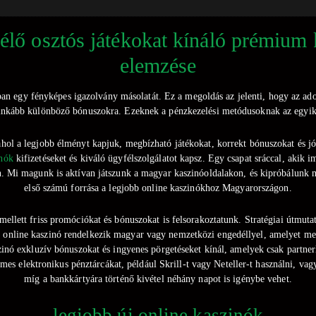
élő osztós játékokat kínáló prémium k
elemzése
an egy fényképes igazolvány másolatát. Ez a megoldás az jelenti, hogy az adot
leginkább különböző bónuszokra. Ezeknek a pénzkezelési metódusoknak az egyi
hol a legjobb élményt kapjuk, megbízható játékokat, korrekt bónuszokat és jó ü
inók
kifizetéseket és kiváló ügyfélszolgálatot kapsz. Egy csapat sráccal, akik i
. Mi magunk is aktívan játszunk a magyar kaszinóoldalakon, és kipróbálunk m
első számú forrása a legjobb online kaszinókhoz Magyarországon.
mellett friss promóciókat és bónuszokat is felsorakoztatunk. Stratégiai útmuta
obb online kaszinó rendelkezik magyar vagy nemzetközi engedéllyel, amelyet meg
szinó exkluzív bónuszokat és ingyenes pörgetéseket kínál, amelyek csak partne
es elektronikus pénztárcákat, például Skrill-t vagy Neteller-t használni, va
míg a bankkártyára történő kivétel néhány napot is igénybe vehet.
legjobb új online kaszinók