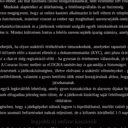
ió ember, aki már használta casino szolgáltatásainkat, nem véletlenül tért viss
Munkánk alapértékei az átláthatóság, a felelősségvállalás és az őszinteség.
ntos megjegyezni, hogy az online kaszinó alkalmazást le kell tölteni és telepíte
 ösztönöznek, másrészt viszont az ember egy megbízható szerencsejáték-intézmé
korhatárkorlátozások és a játékosok védelmét szolgáló egyéb intézkedések tekin
tése is. Mindez különösen fontos a felelős szerencsejáték-iparág számára, ame
hetjük, ha olyan szakértői értékelésekre támaszkodunk, amelyeket tapasztalt s
ő kifizetés előtt a kaszinó ellenőrzi a dokumentumaidat (KYC), ami plusz órát 
i a chat-et még regisztráció előtt – ha gyorsan és értelmesen válaszolnak, jó ú
A Curacao licenc mellett az eCOGRA tanúsítvány is garantálja a biztonságot.
rnevének a játékosközösségben, illetve elolvasni a szakértői véleményeket – 
kezelőfelületek, valamint a gyors betöltési idők mind hozzájárulnak ahhoz, ho
játszhassanak.
 egyik legkiválóbb lehetőség, amely gyors tranzakciókat és alacsony díjakat biz
szek elfogadása jelenleg nem tiltott, de a játékosok kizárólag saját felelőssé
oldalakon.
egészben, hogy a játékgépeket nálunk ingyen is kipróbálhatod, mielőtt valódi p
nte azonnali befizetéseket tudnak teljesíteni, de a kifizetés körülbelül 1-5 na
legjobb új online kaszinók