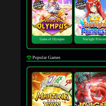
Gates of Olympus
Starlight Princes
Popular Games