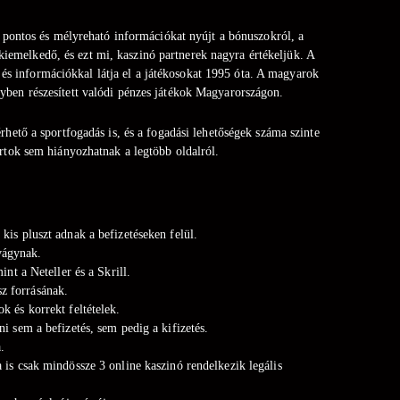
i pontos és mélyreható információkat nyújt a bónuszokról, a
kiemelkedő, és ezt mi, kaszinó partnerek nagyra értékeljük. A
 és információkkal látja el a játékosokat 1995 óta. A magyarok
yben részesített valódi pénzes játékok Magyarországon.
rhető a sportfogadás is, és a fogadási lehetőségek száma szinte
ortok sem hiányozhatnak a legtöbb oldalról.
is pluszt adnak a befizetéseken felül.
vágynak.
int a Neteller és a Skrill.
sz forrásának.
 és korrekt feltételek.
i sem a befizetés, sem pedig a kifizetés.
.
is csak mindössze 3 online kaszinó rendelkezik legális