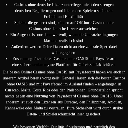
Casinos ohne deutsche Lizenz unterliegen nicht den strengen
deutschen Regulierungen und bieten den Spielern viel mehr
Freiheit und Flexibilität.
Spieler, die gesperrt sind, können auf Offshore-Casinos oder
Casinos ohne deutsche Lizenz ausweichen.
Ein Angebot ist nur dann wertvoll, wenn die Umsatzbedingungen
klar und realistisch sind.
Außerdem werden Deine Daten nicht an eine zentrale Sperrdatei
weitergegeben.
Zusammengefasst bieten Casinos ohne OASIS mit Paysafecard
eine sichere und anonyme Plattform für Glücksspielaktivitäten.
Die besten Online Casinos ohne OASIS mit Paysafecard haben wir euch in
unserem Artikel bereits vorgestellt. Generell lassen sich die besten Casinos
ohne OASIS und mit Paysafecard im Ausland finden – angefangen in
Curacao, Malta, Costa Rica oder den Philippinen. Grundsätzlich spricht
nichts gegen eine Nutzung von Paysafecard Casinos ohne OASIS. Unter
anderem ist auch den Lizenzen aus Curacao, den Philippinen, Anjouan,
Kahnawake oder Malta zu vertrauen. Eure Sicherheit wird durch strikte
Daten- und Spielerschutzrichtlinien gesichert.
Wir bewerten Vielfalt, Qualität, Spieltempo und natürlich den