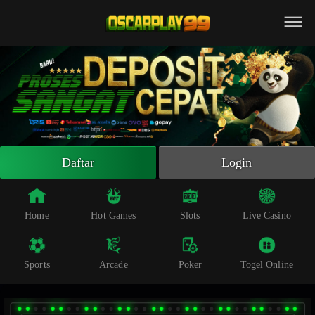
Beranda
Slot Online
Live Casino
Sportsbook
Arcade
Togel Online
Daftar
Login
Poker
Whatsapp
Home
Hot Games
Slots
Live Casino
Telegram
Sports
Arcade
Poker
Togel Online
Livechat