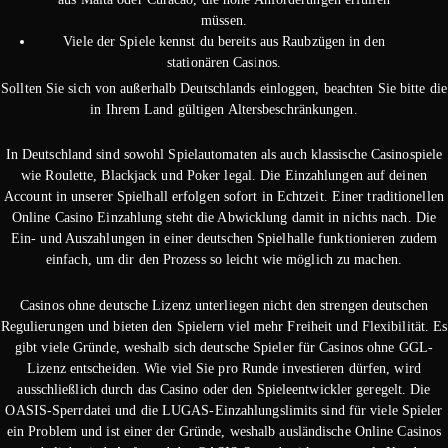
müssen.
Viele der Spiele kennst du bereits aus Raubzügen in den
stationären Casinos.
Sollten Sie sich von außerhalb Deutschlands einloggen, beachten Sie bitte die
in Ihrem Land gültigen Altersbeschränkungen.
In Deutschland sind sowohl Spielautomaten als auch klassische Casinospiele
wie Roulette, Blackjack und Poker legal. Die Einzahlungen auf deinen
Account in unserer Spielhall erfolgen sofort in Echtzeit. Einer traditionellen
Online Casino Einzahlung steht die Abwicklung damit in nichts nach. Die
Ein- und Auszahlungen in einer deutschen Spielhalle funktionieren zudem
einfach, um dir den Prozess so leicht wie möglich zu machen.
Casinos ohne deutsche Lizenz unterliegen nicht den strengen deutschen
Regulierungen und bieten den Spielern viel mehr Freiheit und Flexibilität. Es
gibt viele Gründe, weshalb sich deutsche Spieler für Casinos ohne GGL-
Lizenz entscheiden. Wie viel Sie pro Runde investieren dürfen, wird
ausschließlich durch das Casino oder den Spieleentwickler geregelt. Die
OASIS-Sperrdatei und die LUGAS-Einzahlungslimits sind für viele Spieler
ein Problem und ist einer der Gründe, weshalb ausländische Online Casinos