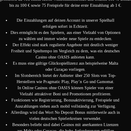
bis zu 100 € sowie 75 Freispiele für deine erste Einzahlung ab 1 €.
Die Einzahlungen auf deinen Account in unserer Spielhall
erfolgen sofort in Echtzeit.
Dies ermöglicht es den Spielern, aus einer Vielzahl von Optionen
zu wählen und immer wieder neue Spiele zu entdecken.
Der Effekt sind stark regulierte Angebote mit deutlich weniger
Freiheit und Spieltempo im Vergleich zu dem, was ein deutsches
Casino ohne OASIS anbieten kann.
Es muss eine gültige Glücksspiellizenz aus beispielweise Malta
oder Curaçao vorliegen.
Im Slotsbereich bietet der Anbieter über 250 Slots von Top-
Herstellern wie Pragmatic Play, Play’n Go und Gamomat.
In Online Casinos ohne OASIS können Spieler von einer
Vielzahl attraktiver Boni und Promotionen profitieren.
Funktionen wie Registrierung, Bonusaktivierung, Freispiele und
Auszahlungen stehen auch mobil vollständig zur Verfügung.
Allerdings wird das Wort No Deposit Bonus mittlerweile auch in
vielen deutschen Spielerkreisen verwendet.
Besonders beliebt sind dabei Casinos mit anerkannten Lizenzen
aus Malta oder Curacao, die hohe Anforderungen erfüllen