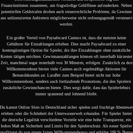
Finanzinstituten zusammen, um fragwürdige Geldflüsse aufzudecken. Neben
potentiellen Geldstrafen drohen auch steuerrechtliche Probleme, da Gewinne
aus unlizenzierten Anbietern möglicherweise nicht ordnungsgemäß versteuert
werden.
Ein großer Vorteil von Paysafecard Casinos ist, dass die meisten keine
Gebühren für Einzahlungen erheben. Dies macht Paysafecard zu einer
kostengünstigen Option für Spieler, die ihre Einzahlungen ohne zusätzliche
Kosten tätigen möchten. Gewinnauszahlungen können oft innerhalb kürzester
Zeit, manchmal sogar innerhalb von 30 Minuten, erfolgen. Zusätzlich zu den
Willkommensboni bieten viele Casinos auch regelmäßige Aktionen für
Bestandskunden an. LaraBet zum Beispiel bietet nicht nur hohe
Willkommensboni, sondern auch fortlaufende Promotions, die den Spielern
zusätzliche Gewinnchancen bieten. Dies sorgt dafür, dass das Spielerlebnis
immer spannend und lohnend bleibt.
Du kannst Online Slots in Deutschland sicher spielen und fruchtige Abenteuer
erleben oder die Schönheit der Unterwasserwelt erkunden. Für Spieler bietet
die deutsche Legalität verschiedene Vorteile wie eine hohe Transparenz, ein
hohes Maß an Sicherheit und Limits für den Spielerschutz. Als neuer Spieler
profitierst du von einem fairen Willkommensbonus und erhältst 100 % Bonus