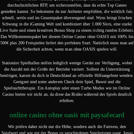
durchschnittlichen RTP, um sicherzustellen, dass du echte Top Games
genießen kannst. So bekommst du nur Anbieter empfohlen, die wirklich fair,
schnell, seriös und im Gesamtpaket überzeugend sind. Wyns bringt frischen
Schwung in die iGaming Welt und kombiniert über 1.000 Slots, eine starke
Live Suite und einen kreativen Bonus Shop zu einem richtig runden Erlebnis.
Das Willkommenspaket bei diesem Online Casino ohne OASIS mit 100% bis
500€ plus 200 Freispielen liefert den perfekten Start. Natürlich muss man auf
die Sicherheit achten, wenn man ohne OASIS spielen will.
Stationäre Spielhallen stellen lediglich wenige Geräte zur Verfügung, wobei
die Anzahl mit der Größe der Betriebe variiert. Solltest du Unterstützung
benötigen, kannst du dich in Deutschland an offizielle Hilfsangebote wenden.
Geeignet sind unter anderem Check dein Spiel, Buwei und die
Spielsuchttherapie. Ein Autoplay oder einen Turbo Modus wie im Online
Casino bieten wir nicht an, da diese das Risiko während des Spiels deutlich
erhöhen.
online casino ohne oasis mit paysafecard
Wir prüfen daher nicht nur die Höhe, sondern auch die Fairness, den
Spielwert und wie gut der Bonus zu verschiedenen Spielertypen passt. Jonas