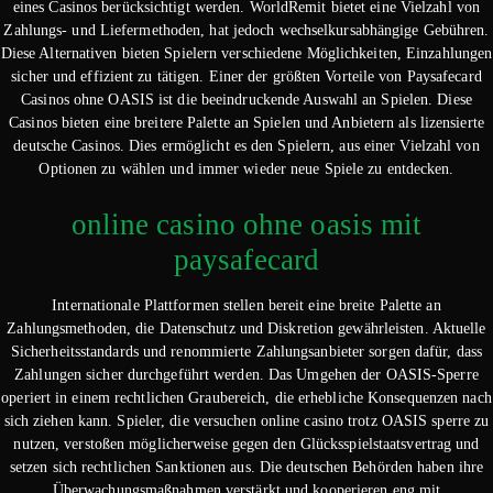
eines Casinos berücksichtigt werden. WorldRemit bietet eine Vielzahl von
Zahlungs- und Liefermethoden, hat jedoch wechselkursabhängige Gebühren.
Diese Alternativen bieten Spielern verschiedene Möglichkeiten, Einzahlungen
sicher und effizient zu tätigen. Einer der größten Vorteile von Paysafecard
Casinos ohne OASIS ist die beeindruckende Auswahl an Spielen. Diese
Casinos bieten eine breitere Palette an Spielen und Anbietern als lizensierte
deutsche Casinos. Dies ermöglicht es den Spielern, aus einer Vielzahl von
Optionen zu wählen und immer wieder neue Spiele zu entdecken.
online casino ohne oasis mit
paysafecard
Internationale Plattformen stellen bereit eine breite Palette an
Zahlungsmethoden, die Datenschutz und Diskretion gewährleisten. Aktuelle
Sicherheitsstandards und renommierte Zahlungsanbieter sorgen dafür, dass
Zahlungen sicher durchgeführt werden. Das Umgehen der OASIS-Sperre
operiert in einem rechtlichen Graubereich, die erhebliche Konsequenzen nach
sich ziehen kann. Spieler, die versuchen online casino trotz OASIS sperre zu
nutzen, verstoßen möglicherweise gegen den Glücksspielstaatsvertrag und
setzen sich rechtlichen Sanktionen aus. Die deutschen Behörden haben ihre
Überwachungsmaßnahmen verstärkt und kooperieren eng mit