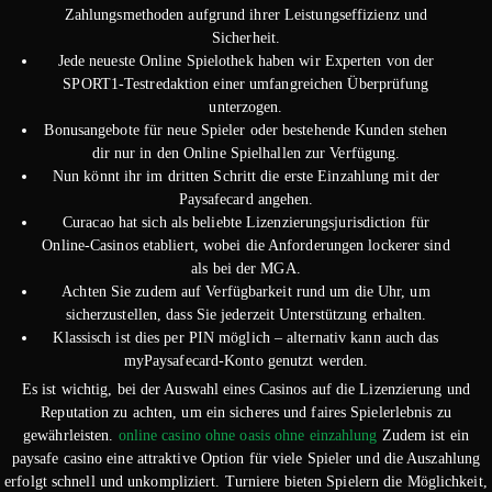
Zahlungsmethoden aufgrund ihrer Leistungseffizienz und
Sicherheit.
Jede neueste Online Spielothek haben wir Experten von der
SPORT1-Testredaktion einer umfangreichen Überprüfung
unterzogen.
Bonusangebote für neue Spieler oder bestehende Kunden stehen
dir nur in den Online Spielhallen zur Verfügung.
Nun könnt ihr im dritten Schritt die erste Einzahlung mit der
Paysafecard angehen.
Curacao hat sich als beliebte Lizenzierungsjurisdiction für
Online-Casinos etabliert, wobei die Anforderungen lockerer sind
als bei der MGA.
Achten Sie zudem auf Verfügbarkeit rund um die Uhr, um
sicherzustellen, dass Sie jederzeit Unterstützung erhalten.
Klassisch ist dies per PIN möglich – alternativ kann auch das
myPaysafecard-Konto genutzt werden.
Es ist wichtig, bei der Auswahl eines Casinos auf die Lizenzierung und
Reputation zu achten, um ein sicheres und faires Spielerlebnis zu
gewährleisten.
online casino ohne oasis ohne einzahlung
Zudem ist ein
paysafe casino eine attraktive Option für viele Spieler und die Auszahlung
erfolgt schnell und unkompliziert. Turniere bieten Spielern die Möglichkeit,