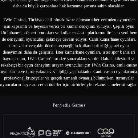
daha da büyük çarpanlara hak kazanma şansına sahip olacaklar.
1Win Casino, Türkiye dahil olmak üzere dünyanın her yerinden oyuncular
için kapsamlı ve heyecan verici bir kumar deneyimi sunuyor. Çeşitli oyun
kütüphanesi, cömert bonusları ve kullanıcı dostu platformu ile hem yeni hem
de deneyimli oyuncuları çekmeye devam ediyor. Canlı kumarhane oyunları,
turnuvalar ve çoklu ödeme seçeneğinin kullanılabilirliği genel oyun
deneyimini daha da geliştirir. İster kumarhane oyunları, ister spor bahisleri
hayranı olun, 1Win Casino’nun size sunacakları vardır. Daha etkileşimli ve
rekabetçi bir oyun deneyimi arayan oyuncular için 1Win Casino, canlı casino
oyunlarına ve turnuvalara ev sahipliği yapmaktadır. Canlı casino oyunlarında
profesyonel krupiyeler ve gerçek zamanlı oynanış bulunurken, turnuvalar
oyuncuların heyecan verici ödüller için birbirleriyle rekabet etmelerini sağlar.
Penyedia Games