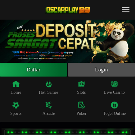
Beranda
Slot Online
Live Casino
Sportsbook
Arcade
Togel Online
Daftar
Login
Poker
Whatsapp
Home
Hot Games
Slots
Live Casino
Telegram
Sports
Arcade
Poker
Togel Online
Livechat