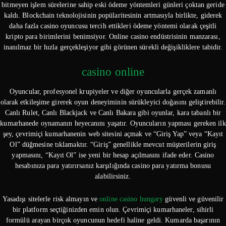
bitmeyen işlem sürelerine sahip eski ödeme yöntemleri günleri çoktan geride
kaldı. Blockchain teknolojisinin popülaritesinin artmasıyla birlikte, giderek
daha fazla casino oyuncusu tercih ettikleri ödeme yöntemi olarak çeşitli
kripto para birimlerini benimsiyor. Online casino endüstrisinin manzarası,
inanılmaz bir hızla gerçekleşiyor gibi görünen sürekli değişikliklere tabidir.
casino online
Oyuncular, profesyonel krupiyeler ve diğer oyuncularla gerçek zamanlı
olarak etkileşime girerek oyun deneyiminin sürükleyici doğasını geliştirebilir.
Canlı Rulet, Canlı Blackjack ve Canlı Bakara gibi oyunlar, kara tabanlı bir
kumarhanede oynamanın heyecanını yaşatır. Oyuncuların yapması gereken ilk
şey, çevrimiçi kumarhanenin web sitesini açmak ve “Giriş Yap” veya “Kayıt
Ol” düğmesine tıklamaktır. “Giriş” genellikle mevcut müşterilerin giriş
yapmasını, “Kayıt Ol” ise yeni bir hesap açılmasını ifade eder. Casino
hesabınıza para yatırırsanız karşılığında casino para yatırma bonusu
alabilirsiniz.
Yasadışı sitelerle risk almayın ve
online casino hungary
güvenli ve güvenilir
bir platform seçtiğinizden emin olun. Çevrimiçi kumarhaneler, sihirli
formülü arayan birçok oyuncunun hedefi haline geldi. Kumarda başarının