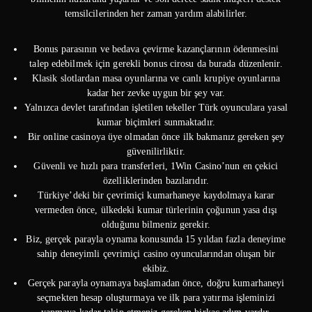
temsilcilerinden her zaman yardım alabilirler.
Bonus parasının ve bedava çevirme kazançlarının ödenmesini
talep edebilmek için gerekli bonus cirosu da burada düzenlenir.
Klasik slotlardan masa oyunlarına ve canlı krupiye oyunlarına
kadar her zevke uygun bir şey var.
Yalnızca devlet tarafından işletilen tekeller Türk oyunculara yasal
kumar biçimleri sunmaktadır.
Bir online casinoya üye olmadan önce ilk bakmanız gereken şey
güvenilirliktir.
Güvenli ve hızlı para transferleri, 1Win Casino’nun en çekici
özelliklerinden bazılarıdır.
Türkiye’deki bir çevrimiçi kumarhaneye kaydolmaya karar
vermeden önce, ülkedeki kumar türlerinin çoğunun yasa dışı
olduğunu bilmeniz gerekir.
Biz, gerçek parayla oynama konusunda 15 yıldan fazla deneyime
sahip deneyimli çevrimiçi casino oyuncularından oluşan bir
ekibiz.
Gerçek parayla oynamaya başlamadan önce, doğru kumarhaneyi
seçmekten hesap oluşturmaya ve ilk para yatırma işleminizi