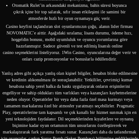
Otomatik Rulet’in arkasındaki mekanizma, bahis süresi boyunca
çıkrık içine bir top salarak, sıfır insan etkileşimi ile samimi bir
atmosferde hızlı bir oyun oynamaya güç verir.
Casino keyfini taçlandıran slot oyunlarımızın çoğu, alanın lider firması
NOVOMATIC’e aittir. Aşağıdaki sıralama; lisans durumu, ödeme hızı,
hoşgeldin bonusu, mobil uyumluluk ve oyuncu yorumlarına göre
hazırlanmıştır. Sadece güvenli ve test edilmiş lisanslı online
casino seçeneklerini listeliyoruz. 1Win Casino, oyuncularına değer verir ve
onları cazip promosyonlar ve bonuslarla ödüllendirir.
Yanlış adres gibi açıkça yanlış olan kişisel bilgiler, hesabın bloke edilmesine
ve kredinin alıkonulması ile sonuçlanabilir. Yetkililer, çevrimiçi kumar
hesabına sahip yerel halka da baskı uygulayarak onların erişimlerini
engelliyor ve sahip oldukları tüm varlıkları veya kazançları kaybetmelerine
neden oluyor. Operatörler bir veya daha fazla özel masa kurmayı veya
tamamen markalarına özel bir atmosfer yaratmayı seçebilirler. Pragmatic
Play, operatörlerine tam kapsamlı ve çok kanallı bir hizmet sunmak için en
yeni teknolojiden faydalanır. Dil seçeneklerinden kıyafetlere ve oynanış
biçimine kadar oyun ortamının tüm unsurlarını özelleştirerek ve
markalaştırarak fark yaratma fırsatı sunar. Kazançları daha da tatlandırmak
için oyuncular, çarkın Sugar Bomb (Şeker Bombası) bölümüne geldiklerinde