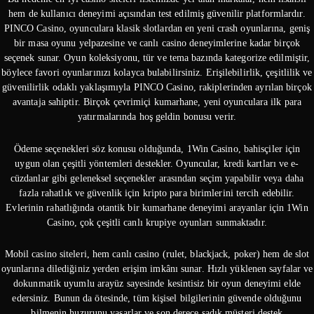
hem de kullanıcı deneyimi açısından test edilmiş güvenilir platformlardır.
PINCO Casino, oyunculara klasik slotlardan en yeni crash oyunlarına, geniş
bir masa oyunu yelpazesine ve canlı casino deneyimlerine kadar birçok
seçenek sunar. Oyun koleksiyonu, tür ve tema bazında kategorize edilmiştir,
böylece favori oyunlarınızı kolayca bulabilirsiniz. Erişilebilirlik, çeşitlilik ve
güvenilirlik odaklı yaklaşımıyla PINCO Casino, rakiplerinden ayrılan birçok
avantaja sahiptir. Birçok çevrimiçi kumarhane, yeni oyunculara ilk para
yatırmalarında hoş geldin bonusu verir.
Ödeme seçenekleri söz konusu olduğunda, 1Win Casino, bahisçiler için
uygun olan çeşitli yöntemleri destekler. Oyuncular, kredi kartları ve e-
cüzdanlar gibi geleneksel seçenekler arasından seçim yapabilir veya daha
fazla rahatlık ve güvenlik için kripto para birimlerini tercih edebilir.
Evlerinin rahatlığında otantik bir kumarhane deneyimi arayanlar için 1Win
Casino, çok çeşitli canlı krupiye oyunları sunmaktadır.
Mobil casino siteleri, hem canlı casino (rulet, blackjack, poker) hem de slot
oyunlarına dilediğiniz yerden erişim imkânı sunar. Hızlı yüklenen sayfalar ve
dokunmatik uyumlu arayüz sayesinde kesintisiz bir oyun deneyimi elde
edersiniz. Bunun da ötesinde, tüm kişisel bilgilerinin güvende olduğunu
bilmenin huzurunu yaşarlar ve son derece sadık müşteri destek