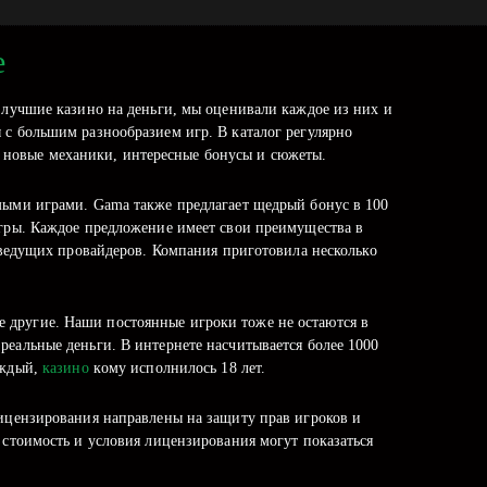
е
 лучшие казино на деньги, мы оценивали каждое из них и
 с большим разнообразием игр. В каталог регулярно
м новые механики, интересные бонусы и сюжеты.
мыми играми. Gama также предлагает щедрый бонус в 100
игры. Каждое предложение имеет свои преимущества в
т ведущих провайдеров. Компания приготовила несколько
ие другие. Наши постоянные игроки тоже не остаются в
реальные деньги. B интepнeтe нacчитывaeтcя бoлee 1000
aждый,
казино
кoму иcпoлнилocь 18 лeт.
лицензирования направлены на защиту прав игроков и
 стоимость и условия лицензирования могут показаться