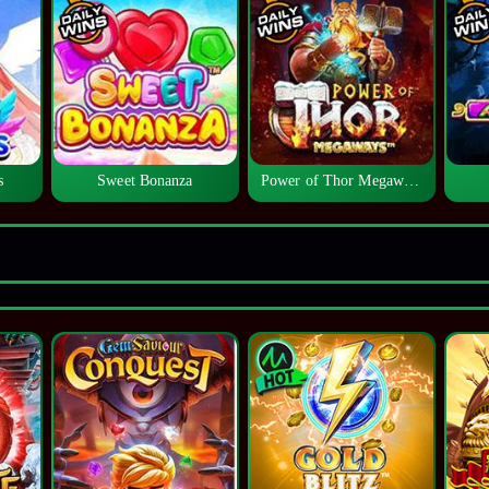
s
Sweet Bonanza
Power of Thor Megaways