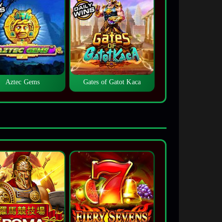
Aztec Gems
Gates of Gatot Kaca