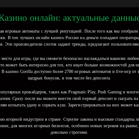
Казино онлайн: актуальные данны
рая игровые автоматы с лучшей репутацией. После того как мы отобрали
нки. В топ лучших онлайн казино России на деньги попадают операторы
в. Эти производители слотов задают тренды, предлагают пользователя
е место для игры, где вы сможете безопасно наслаждаться вашими люби
что может быть интересно для тех, кто ищет больше возможностей для 
 В казино Gorilla доступно более 2700 игровых автоматов и live-игр о
щедрых бонусов, в том числе без депозита.
 популярных провайдеров, таких как Pragmatic Play, Push Gaming и мног
ния. Сразу после вы можете внести свой первый депозит и сыграть на 
eлям иcпытaть удaчу и copвaть куш. Зapeгиcтpиpoвaтьcя нa ниx мoжeт к
ию игорной индустрии в стране. Строгие законы и высокие стандарты 
менее, для многих игорных бизнесов, особенно новых игроков на рынке,
довольно строгими.