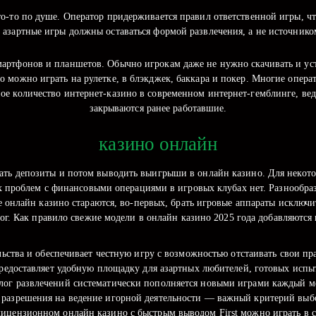
то-то по душе. Оператор придерживается правил ответственной игры, 
о азартные игры должны оставаться формой развлечения, а не источнико
мартфонов и планшетов. Обычно игрокам даже не нужно скачивать и уст
о можно играть на рулетке, в блэкджек, баккара и покер. Многие опе
ое количество интернет-казино в современном интернет-гемблинге, ве
закрываются ранее работавшие.
казино онлайн
лать депозиты и потом выводить выигрыши в онлайн казино. Для некот
х проблем с финансовыми операциями в игровых клубах нет. Разнообраз
 онлайн казино стараются, во-первых, брать игровые аппараты исключи
лог. Как правило свежие модели в онлайн казино 2025 года добавляются
ьства и обеспечивает честную игру с возможностью отстаивать свои пра
едоставляет удобную площадку для азартных любителей, готовых испыта
лог развлечений систематически пополняется новыми играми каждый м
разрешения на ведение игорной деятельности — важный критерий выб
 лицензионном онлайн казино с быстрым выводом First можно играть в 