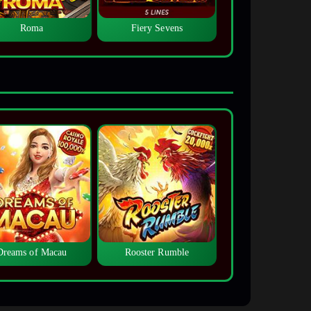
Roma
Fiery Sevens
Dreams of Macau
Rooster Rumble