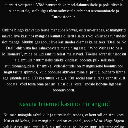
turniiri võitjateni. Võid panustada ka meelelahutuslikele ja poliitilistele
sündmustele, sealhulgas ülemaailmsetele auhinnatseremooniatele ja
Eurovisioonile.
Online bingo kahvatub teiste mängude kõrval, eriti arvestades, et mängurid
saavad live kasiinos mängida kaunite diilerite seltsis või kõlistada tuhandeid
slotimänge. Muuhulgas about live kasiinodes olemas ka näiteks “Deal or No
Deal” ehk vana hea rahakohvrite mäng ning isegi “Who Wishes to be a
Millionaire”, mida paljud samuti telest mäletavad. Tõelise adrenaliinisööstu
ja glamuuri nautimiseks tuleks kindlasti pöörata pilk sellistele
stuudiomängudele. Enamikel videoslottidel on mängusisene boonusvoor
(nagu tasuta spinnid), kuid boonuse aktiveerimine ei pruugi puchero lihtne
ega juhtuda isegi 100 keerutuse käigus. Kui social fear ei taha kannatlikult
oodata, võid tõsta oma panust, ainsi que “osta” endale kohene ligipääs
boonusvooru.
Kasuta Internetikasiino Piiranguid
Nii saad mängida rahulikult ja turvaliselt, teades, et kontroll on sinu käes.
Kui otsid kohta, kus mängija huvid on esikohal, about Winz kõige õigem
valik. Aasta jaanuaris üle 3, six miljoni euro, los on suuruselt teine online