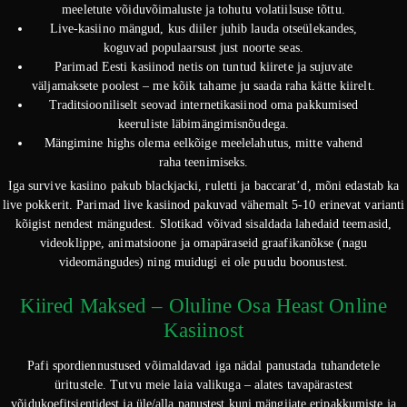
meeletute võiduvõimaluste ja tohutu volatiilsuse tõttu.
Live-kasiino mängud, kus diiler juhib lauda otseülekandes,
koguvad populaarsust just noorte seas.
Parimad Eesti kasiinod netis on tuntud kiirete ja sujuvate
väljamaksete poolest – me kõik tahame ju saada raha kätte kiirelt.
Traditsiooniliselt seovad internetikasiinod oma pakkumised
keeruliste läbimängimisnõudega.
Mängimine highs olema eelkõige meelelahutus, mitte vahend
raha teenimiseks.
Iga survive kasiino pakub blackjacki, ruletti ja baccarat’d, mõni edastab ka
live pokkerit. Parimad live kasiinod pakuvad vähemalt 5-10 erinevat varianti
kõigist nendest mängudest. Slotikad võivad sisaldada lahedaid teemasid,
videoklippe, animatsioone ja omapäraseid graafikanõkse (nagu
videomängudes) ning muidugi ei ole puudu boonustest.
Kiired Maksed – Oluline Osa Heast Online
Kasiinost
Pafi spordiennustused võimaldavad iga nädal panustada tuhandetele
üritustele. Tutvu meie laia valikuga – alates tavapärastest
võidukoefitsientidest ja üle/alla panustest kuni mängijate eripakkumiste ja