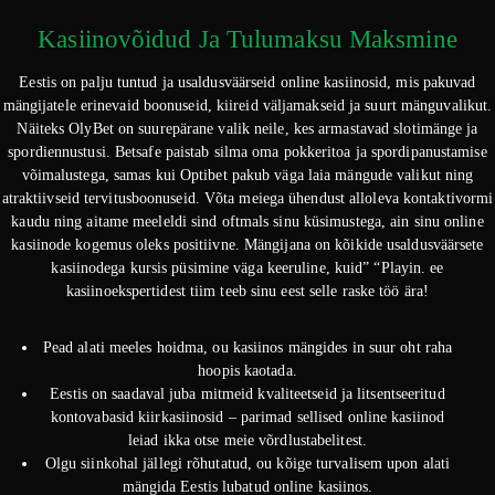
Kasiinovõidud Ja Tulumaksu Maksmine
Eestis on palju tuntud ja usaldusväärseid online kasiinosid, mis pakuvad
mängijatele erinevaid boonuseid, kiireid väljamakseid ja suurt mänguvalikut.
Näiteks OlyBet on suurepärane valik neile, kes armastavad slotimänge ja
spordiennustusi. Betsafe paistab silma oma pokkeritoa ja spordipanustamise
võimalustega, samas kui Optibet pakub väga laia mängude valikut ning
atraktiivseid tervitusboonuseid. Võta meiega ühendust alloleva kontaktivormi
kaudu ning aitame meeleldi sind oftmals sinu küsimustega, ain sinu online
kasiinode kogemus oleks positiivne. Mängijana on kõikide usaldusväärsete
kasiinodega kursis püsimine väga keeruline, kuid” “Playin. ee
kasiinoekspertidest tiim teeb sinu eest selle raske töö ära!
Pead alati meeles hoidma, ou kasiinos mängides in suur oht raha
hoopis kaotada.
Eestis on saadaval juba mitmeid kvaliteetseid ja litsentseeritud
kontovabasid kiirkasiinosid – parimad sellised online kasiinod
leiad ikka otse meie võrdlustabelitest.
Olgu siinkohal jällegi rõhutatud, ou kõige turvalisem upon alati
mängida Eestis lubatud online kasiinos.