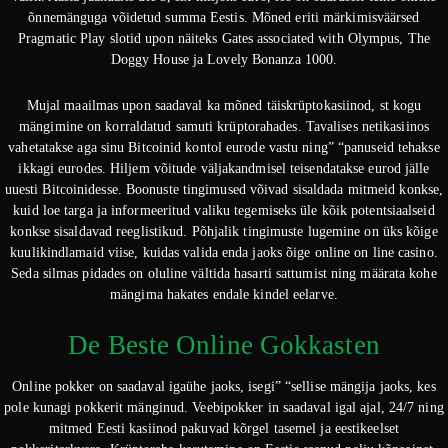
õnnemänguga võidetud summa Eestis. Mõned eriti märkimisväärsed
Pragmatic Play slotid upon näiteks Gates associated with Olympus, The
Doggy House ja Lovely Bonanza 1000.
Mujal maailmas upon saadaval ka mõned täiskrüptokasiinod, st kogu
mängimine on korraldatud samuti krüptorahades. Tavalises netikasiinos
vahetatakse aga sinu Bitcoinid kontol eurode vastu ning” “panuseid tehakse
ikkagi eurodes. Hiljem võitude väljakandmisel teisendatakse eurod jälle
uuesti Bitcoinidesse. Boonuste tingimused võivad sisaldada mitmeid konkse,
kuid loe targa ja informeeritud valiku tegemiseks üle kõik potentsiaalseid
konkse sisaldavad reeglistikud. Põhjalik tingimuste lugemine on üks kõige
kuulikindlamaid viise, kuidas valida enda jaoks õige online on line casino.
Seda silmas pidades on oluline vältida hasarti sattumist ning määrata kohe
mängima hakates endale kindel eelarve.
De Beste Online Gokkasten
Online pokker on saadaval igaühe jaoks, isegi” “sellise mängija jaoks, kes
pole kunagi pokkerit mänginud. Veebipokker in saadaval igal ajal, 24/7 ning
mitmed Eesti kasiinod pakuvad kõrgel tasemel ja eestikeelset