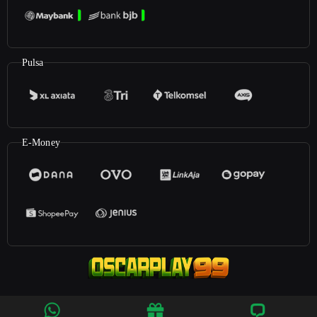
Pulsa
E-Money
©2024
OscarPlay99
. All rights reserved | 18+