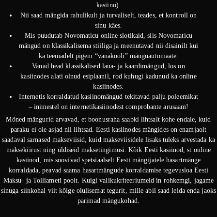
kasiino).
Nii saad mängida rahulikult ja turvaliselt, teades, et kontroll on
sinu käes.
Mis puudutab Novomaticu online slotikaid, siis Novomaticu
mängud on klassikalisema stiiliga ja meenutavad nii disainilt kui
ka teemadelt pigem “vanakooli” mänguautomaate.
Vanad head klassikalised laua- ja kaardimängud, los on
kasiinodes alati olnud esiplaanil, rod kuhugi kadunud ka online
kasiinodes.
Internetis korraldatud kasiinomängud tekitavad palju poleemikat
– inimestel on internetikasiinodest comprobante arusaam!
Mõned mängurid arvavad, et boonusraha saabki lihtsalt kohe endale, kuid
paraku ei ole asjad nii lihtsad. Eesti kasiinodes mängides on enamjaolt
saadaval sarnased makseviisid, kuid makseviisidele lisaks tuleks arvestada ka
maksekiirust ning üldiseid maksetingimusi. Kõik Eesti kasiinod, st online
kasiinod, mis soovivad spetsiaalselt Eesti mängijatele hasartmänge
korraldada, peavad saama hasartmängude korraldamise tegevusloa Eesti
Maksu- ja Tolliameti poolt. Kuigi valikukriteeriumeid in rohkemgi, jagame
sinuga siinkohal viit kõige olulisemat tegurit, mille abil saad leida enda jaoks
parimad mängukohad.