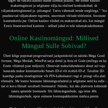
tugev on vastava kasiino maine laiemas plaanis. Me loeme kasiino
maksetingimusi ja selgitame välja ka olulised konksukohad, sh
väljamaksetingimused ja -piirangud. Tutvu vähemalt nende reeglitega,” “los
puudutavad väljamaksete tegemist, suuremate võitude töötlemist, boonuste
kasutuskorda jne. Online kasiino võidud on maksuvabad siis, kui mängid
Eestis litsentseeritud kasiinos – sellisel juhul ei teki tulumaksukohustust.
Online Kasiinomängud: Millised
Mängud Sulle Sobivad?
Ühed kõige popimad progressiivsed jackpotislotid on näiteks Mega Good
fortune, Mega Moolah, WowPot-sarja slotid ja Area of Gods (millega on ka
Eestis võidetud paar miljonit). Olenevalt makselahendusest about sul vaja
kasutada makse kinnitamiseks Smart-ID-d või mobiil-ID-d. Tavaline ID-
kaardiga panka sisselogimine või PIN-kalkulaatori tugi ei pruugi olla alati
võimalik. Me loeme boonuste läbimängunõudeid ja selgitame neid ka sulle –
me ei kuva lihtsalt suvaliselt boonuseid. Näiteks, kui üks platvorm kehtestab
tasuta spinnide boonusele 10x läbimängunõude, aga teine 40x
läbimängunõude, upon esimene boonuspakkumine märksa parem.