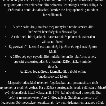
megkönnyíti a rendelkezésre álló befizetési lehetőségek széles skálája. A
játékosok a banki átutalásoktól kezdve the kriptopénzekig mindent
használhatnak.
A pénz számlára juttatását megkönnyíti a rendelkezésre álló
befizetési lehetőségek széles skálája.
A rulettnek, blackjacknek, baccaratnak és pókernek számtalan
változata létezik.
Egyszóval a” “kaszinó csúcsminőségű játékot és izgalmas légkört
kínál.
A 22Bet cég egy egyedülálló multifunkcionális platform, amely
egyesíti a sportfogadás és a kaszinó 22Bet játékok minden
típusát.
Az 22bet fogadóiroda kiemelkedik a többi online
fogadásszervező közül.
Magasabb oddsokkal tehetnek fogadásokat, ami potenciálisan több
nyereményt eredményezhet. Ha a 22Bet sportfogadási iroda felületén elérhető
gyűjtőfogadások közül választanál, 10% -kal növelheted a szorzók által
befolyt nyereményeket. A gyűjtőfogadások általában some sort of
legnépszerűbb meccsekre vonatkoznak, így nem érdemes lemaradnod róluk.