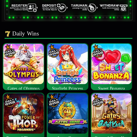
Daily Wins
Gates of Olympus
Starlight Princess
Sweet Bonanza