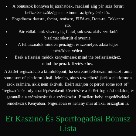
A bónuszok könnyen kijátszhatóak, ráadásul alig pár száz forint
befizetése szükséges maximum az igénylésükhöz.
Fogadhatsz dartsra, focira, teniszre, FIFA-ra, Dota-ra, Tekkenre
stb.
Bár vállalatunk viszonylag fiatal, sok száz aktív szurkoló
bizalmát sikerült elnyernie.
A felhasználók minden pénzügyi és személyes adata teljes
mértékben védett.
Ezek a fizetési módok kényelmesek mind the befizetésekhez,
mind the pénz kifizetésekhez.
A 22Bet regisztráció a kiindulópont, ha szeretné felfedezni mindazt, amit
some sort of platform kínál. Jelenleg nincs tesztelhető játék a platformon
azok számára, akik nem aktívak. Ezért szánjon öt percet some sort of”
“regisztrációs folyamat lépésenkénti követésére a 22Bet fogadási oldalon, és
garantálja a szórakozást és a szórakozást. Emellett helyi engedélyekkel
rendelkezik Kenyában, Nigériában és néhány más afrikai országban is.
Et Kaszinó És Sportfogadási Bónusz
Lista