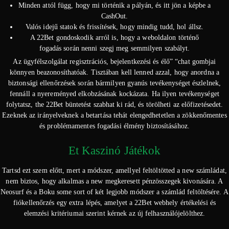
Minden attól függ, hogy mi történik a pályán, és itt jön a képbe a
CashOut.
Valós idejű statok és frissítések, hogy mindig tudd, hol állsz.
A 22Bet gondoskodik arról is, hogy a weboldalon történő
fogadás során nenni szegj meg semmilyen szabályt.
Az ügyfélszolgálat regisztrációs, bejelentkezési és élő” “chat gombjai
könnyen beazonosíthatóak. Tisztában kell lenned azzal, hogy anordna a
biztonsági ellenőrzések során bármilyen gyanús tevékenységet észlelnek,
fennáll a nyereményed elkobzásának kockázata. Ha ilyen tevékenységet
folytatsz, the 22Bet büntetést szabhat ki rád, és törölheti az előfizetésedet.
Ezeknek az irányelveknek a betartása tehát elengedhetetlen a zökkenőmentes
és problémamentes fogadási élmény biztosításához.
Et Kaszinó Játékok
Tartsd ezt szem előtt, mert a módszer, amellyel feltöltötted a new számládat,
nem biztos, hogy alkalmas a new megkeresett pénzösszegek kivonására. A
Neosurf és a Boku some sort of két legjobb módszer a számlád feltöltésére. A
fiókellenőrzés egy extra lépés, amelyet a 22Bet webhely értékelési és
elemzési kritériumai szerint kérnek az új felhasználójelölthez.