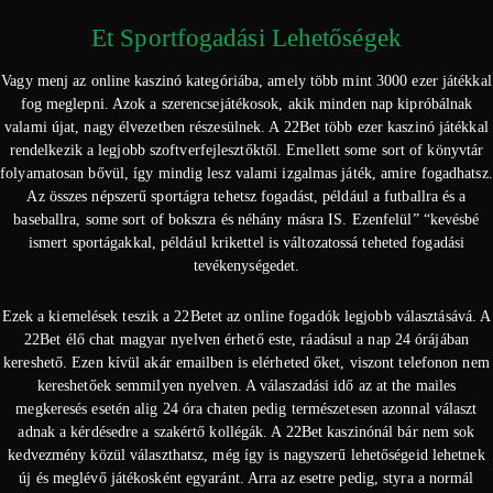
Et Sportfogadási Lehetőségek
Vagy menj az online kaszinó kategóriába, amely több mint 3000 ezer játékkal
fog meglepni. Azok a szerencsejátékosok, akik minden nap kipróbálnak
valami újat, nagy élvezetben részesülnek. A 22Bet több ezer kaszinó játékkal
rendelkezik a legjobb szoftverfejlesztőktől. Emellett some sort of könyvtár
folyamatosan bővül, így mindig lesz valami izgalmas játék, amire fogadhatsz.
Az összes népszerű sportágra tehetsz fogadást, például a futballra és a
baseballra, some sort of bokszra és néhány másra IS. Ezenfelül” “kevésbé
ismert sportágakkal, például krikettel is változatossá teheted fogadási
tevékenységedet.
Ezek a kiemelések teszik a 22Betet az online fogadók legjobb választásává. A
22Bet élő chat magyar nyelven érhető este, ráadásul a nap 24 órájában
kereshető. Ezen kívül akár emailben is elérheted őket, viszont telefonon nem
kereshetőek semmilyen nyelven. A válaszadási idő az at the mailes
megkeresés esetén alig 24 óra chaten pedig természetesen azonnal választ
adnak a kérdésedre a szakértő kollégák. A 22Bet kaszinónál bár nem sok
kedvezmény közül választhatsz, még így is nagyszerű lehetőségeid lehetnek
új és meglévő játékosként egyaránt. Arra az esetre pedig, styra a normál