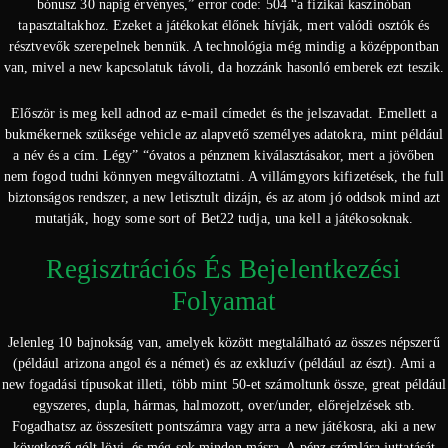
bónusz 30 napig érvényes,” error code: 504 “a fizikai kaszinóban
tapasztaltakhoz. Ezeket a játékokat élőnek hívják, mert valódi osztók és
résztvevők szerepelnek bennük. A technológia még mindig a középpontban
van, mivel a new kapcsolatuk távoli, da hozzánk hasonló emberek ezt teszik.
Először is meg kell adnod az e-mail címedet és the jelszavadat. Emellett a
bukmékernek szüksége vehicle az alapvető személyes adatokra, mint például
a név és a cím. Légy” “óvatos a pénznem kiválasztásakor, mert a jövőben
nem fogod tudni könnyen megváltoztatni. A villámgyors kifizetések, the full
biztonságos rendszer, a new letisztult dizájn, és az atom jó oddsok mind azt
mutatják, hogy some sort of Bet22 tudja, una kell a játékosoknak.
Regisztrációs És Bejelentkezési
Folyamat
Jelenleg 10 bajnokság van, amelyek között megtalálható az összes népszerű
(például arizona angol és a német) és az exkluzív (például az észt). Ami a
new fogadási típusokat illeti, több mint 50-et számoltunk össze, great például
egyszeres, dupla, hármas, halmozott, over/under, előrejelzések stb.
Fogadhatsz az összesített pontszámra vagy arra a new játékosra, aki a new
következő gólt lövi, és még sok minden másra. A pénz számlára juttatását