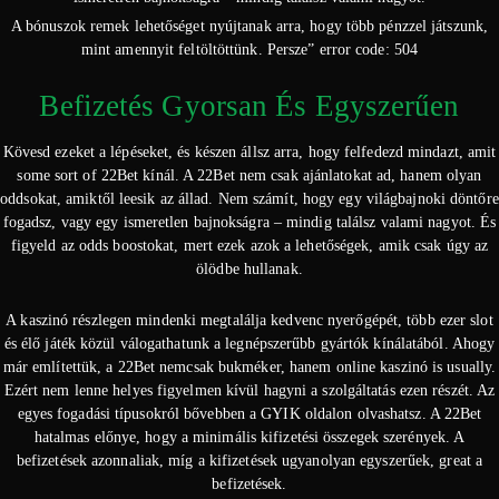
A bónuszok remek lehetőséget nyújtanak arra, hogy több pénzzel játszunk,
mint amennyit feltöltöttünk. Persze” error code: 504
Befizetés Gyorsan És Egyszerűen
Kövesd ezeket a lépéseket, és készen állsz arra, hogy felfedezd mindazt, amit
some sort of 22Bet kínál. A 22Bet nem csak ajánlatokat ad, hanem olyan
oddsokat, amiktől leesik az állad. Nem számít, hogy egy világbajnoki döntőre
fogadsz, vagy egy ismeretlen bajnokságra – mindig találsz valami nagyot. És
figyeld az odds boostokat, mert ezek azok a lehetőségek, amik csak úgy az
ölödbe hullanak.
A kaszinó részlegen mindenki megtalálja kedvenc nyerőgépét, több ezer slot
és élő játék közül válogathatunk a legnépszerűbb gyártók kínálatából. Ahogy
már említettük, a 22Bet nemcsak bukméker, hanem online kaszinó is usually.
Ezért nem lenne helyes figyelmen kívül hagyni a szolgáltatás ezen részét. Az
egyes fogadási típusokról bővebben a GYIK oldalon olvashatsz. A 22Bet
hatalmas előnye, hogy a minimális kifizetési összegek szerények. A
befizetések azonnaliak, míg a kifizetések ugyanolyan egyszerűek, great a
befizetések.