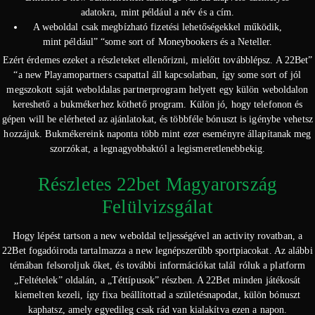
adatokra, mint például a név és a cím.
A weboldal csak megbízható fizetési lehetőségekkel működik,
mint például” “some sort of Moneybookers és a Neteller.
Ezért érdemes ezeket a részleteket ellenőrizni, mielőtt továbblépsz. A 22Bet”
“a new Playamopartners csapattal áll kapcsolatban, így some sort of jól
megszokott saját weboldalas partnerprogram helyett egy külön weboldalon
kereshető a bukmékerhez köthető program. Külön jó, hogy telefonon és
gépen will be elérheted az ajánlatokat, és többféle bónuszt is igénybe vehetsz
hozzájuk. Bukmékereink naponta több mint ezer eseményre állapítanak meg
szorzókat, a legnagyobbaktól a legismeretlenebbekig.
Részletes 22bet Magyarország
Felülvizsgálat
Hogy lépést tartson a new weboldal teljességével an activity rovatban, a
22Bet fogadóiroda tartalmazza a new legnépszerűbb sportpiacokat. Az alábbi
témában felsoroljuk őket, és további információkat talál róluk a platform
„Feltételek” oldalán, a „Téttípusok” részben. A 22Bet minden játékosát
kiemelten kezeli, így fixa beállítottad a születésnapodat, külön bónuszt
kaphatsz, amely egyedileg csak rád van kialakítva ezen a napon.