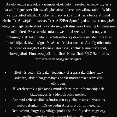
Az élő osztós játékok a kaszinójátékok „élő” részében érhetők un, és a
kaszinó legnépszerűbb asztali játékainak klasszikus változataiból és főbb
változataiból állnak. A póker, a blackjack, a rulett és a baccarat mind
elérhetők, és várják a résztvevőket. A 22Bet Sportfogadást a szerencsejáték
világában nagy tiszteletnek örvendő név, a Kahnawake Gaming Commission
működteti. Ez a társulás miatt a weboldal széles körben nagyon
biztonságosnak tekinthető. Elkötelezettek a játékosok minden bizalmas
információjának biztonságos és védett tárolása mellett. A világ több mint a
hundred országából érkeznek játékosok, köztük Németországból,
Norvégiából, Finnországból, Indiából, Kanadából, Új-Zélandról és
természetesen Magyarországról.
Hitel- és betéti kártyákat fogadnak el a tranzakciókhoz azok
számára, akik a hagyományos banki módszereket részesítik
előnyben.
Elkötelezettek a játékosok minden bizalmas információjának
biztonságos és védett tárolása mellett.
Android-felhasználók számára van egy alkalmazás a hivatalos
weboldalunkon, iOS-re pedig Appstore-ból töltheted le.
Nem számít, hogy egy világbajnoki döntőre fogadsz, vagy egy
ismeretlen bajnokságra – mindig találsz valami nagyot.