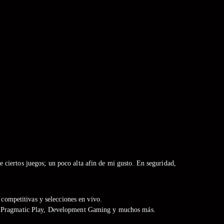
 ciertos juegos; un poco alta afin de mi gusto. En seguridad,
 competitivas y selecciones en vivo.
o, Pragmatic Play, Development Gaming y muchos más.