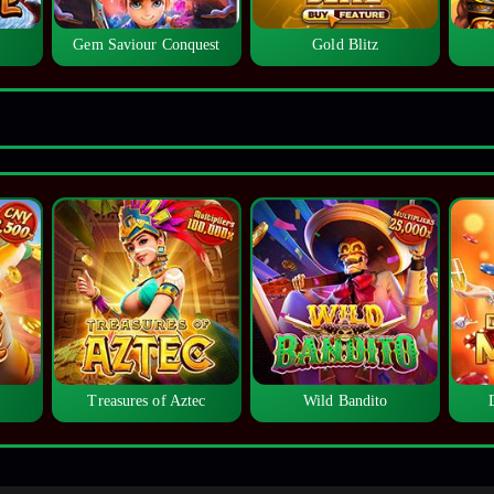
Gem Saviour Conquest
Gold Blitz
Treasures of Aztec
Wild Bandito