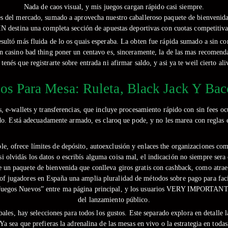
Nada de caos visual, y mis juegos cargan rápido casi siempre.
res del mercado, sumado a aprovecha nuestro caballeroso paquete de bienvenid
destina una completa sección de apuestas deportivas con cuotas competitivas 
resultó más fluida de lo os quais esperaba. La obten fue rápida sumado a sin
casino bad thing poner un centavo es, sinceramente, la de las mas recomendable
tenés que registrarte sobre entrada ni afirmar saldo, y asi ya te weil cierto ali
os Para Mesa: Ruleta, Black Jack Y Bac
 e-wallets y transferencias, que incluye procesamiento rápido con sin fees ocu
o. Está adecuadamente armado, es claroq ue pode, y no les marea con reglas 
le, ofrece límites de depósito, autoexclusión y enlaces the organizaciones co
si olvidás los datos o escribís alguma coisa mal, el indicación no siempre sera 
 un paquete de bienvenida que conlleva giros gratis con cashback, como atrae
of jugadores en España una amplia pluralidad de métodos sobre pago para facili
n “Juegos Nuevos” entre ma página principal, y los usuarios VERY IMPORTAN
del lanzamiento público.
bales, hay selecciones para todos los gustos. Este separado explora en detalle
Ya sea que prefieras la adrenalina de las mesas en vivo o la estrategia en todas