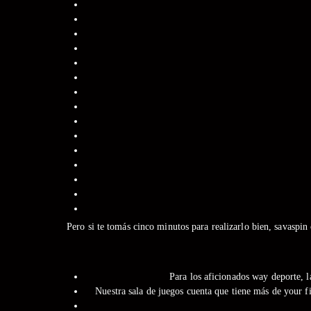
Pero si te tomás cinco minutos para realizarlo bien, savaspi
Para los aficionados way deporte, l
Nuestra sala de juegos cuenta que tiene más de you