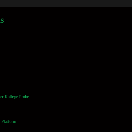
as
ler Kollege Probe
 Platform