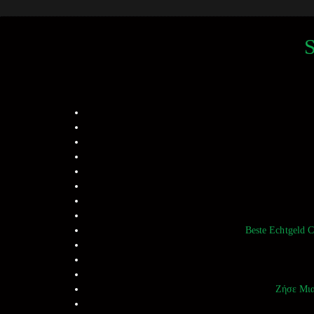
S
Beste Echtgeld C
Ζήσε Μια