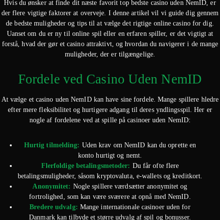
Hvis du ønsker at finde dit næste favorit top bedste casino uden NemID, er
der flere vigtige faktorer at overveje. I denne artikel vil vi guide dig gennem
de bedste muligheder og tips til at vælge det rigtige online casino for dig.
Uanset om du er ny til online spil eller en erfaren spiller, er det vigtigt at
forstå, hvad der gør et casino attraktivt, og hvordan du navigerer i de mange
muligheder, der er tilgængelige.
Fordele ved Casino Uden NemID
At vælge et casino uden NemID kan have sine fordele. Mange spillere hledre
efter mere fleksibilitet og hurtigere adgang til deres yndlingsspil. Her er
nogle af fordelene ved at spille på casinoer uden NemID:
Hurtig tilmelding:
Uden krav om NemID kan du oprette en
konto hurtigt og nemt.
Flerfoldige betalingsmetoder:
Du får ofte flere
betalingsmuligheder, såsom kryptovaluta, e-wallets og kreditkort.
Anonymitet:
Nogle spillere værdsætter anonymitet og
fortrolighed, som kan være sværere at opnå med NemID.
Bredere udvalg:
Mange internationale casinoer uden for
Danmark kan tilbyde et større udvalg af spil og bonusser.