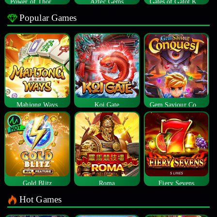
Power of Thor Megaways
Aztec Gems
Gates of Gatot Kaca
Popular Games
Mahjong Ways
Koi Gate
Gem Saviour Conquest
Gold Blitz
Roma
Fiery Sevens
Hot Games