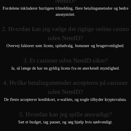
NemID?
Fordelene inkluderer hurtigere tilmelding, flere betalingsmetoder og bedre
anonymitet.
2. Hvordan kan jeg vælge det rigtige online casino
uden NemID?
Overvej faktorer som licens, spiludvalg, bonusser og brugervenlighed.
3. Er casinoer uden NemID sikre?
Ja, så længe de har en gyldig licens fra en anerkendt myndighed.
4. Hvilke betalingsmetoder accepteres på casinoer
uden NemID?
De fleste accepterer kreditkort, e-wallets, og nogle tilbyder kryptovaluta.
5. Hvordan kan jeg spille ansvarligt?
Sæt et budget, tag pauser, og søg hjælp hvis nødvendigt.