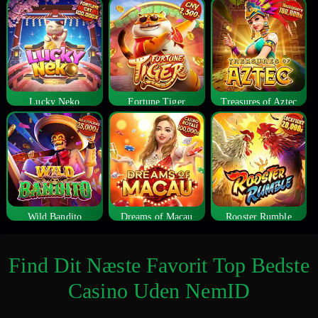
Lucky Neko
Fortune Tiger
Treasures of Aztec
Wild Bandito
Dreams of Macau
Rooster Rumble
Find Dit Næste Favorit Top Bedste
Casino Uden NemID