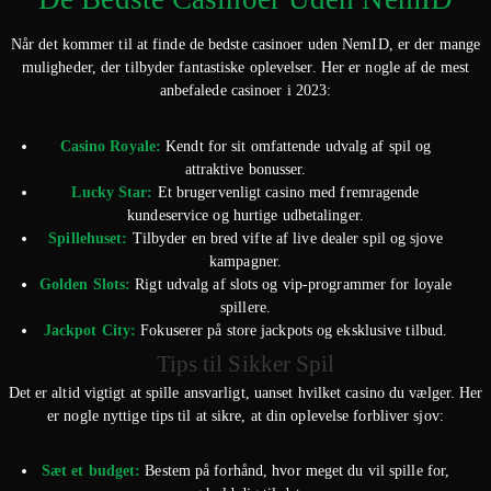
Når det kommer til at finde de bedste casinoer uden NemID, er der mange
muligheder, der tilbyder fantastiske oplevelser. Her er nogle af de mest
anbefalede casinoer i 2023:
Casino Royale:
Kendt for sit omfattende udvalg af spil og
attraktive bonusser.
Lucky Star:
Et brugervenligt casino med fremragende
kundeservice og hurtige udbetalinger.
Spillehuset:
Tilbyder en bred vifte af live dealer spil og sjove
kampagner.
Golden Slots:
Rigt udvalg af slots og vip-programmer for loyale
spillere.
Jackpot City:
Fokuserer på store jackpots og eksklusive tilbud.
Tips til Sikker Spil
Det er altid vigtigt at spille ansvarligt, uanset hvilket casino du vælger. Her
er nogle nyttige tips til at sikre, at din oplevelse forbliver sjov:
Sæt et budget:
Bestem på forhånd, hvor meget du vil spille for,