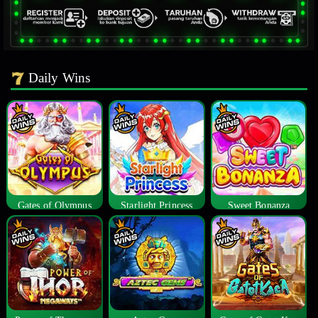
Daily Wins
Gates of Olympus
Starlight Princess
Sweet Bonanza