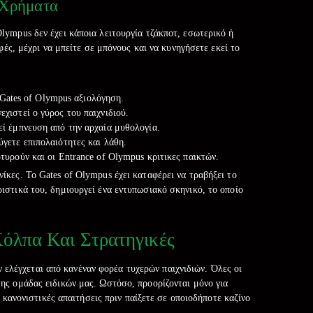
 Χρήματα
Olympus δεν έχει κάποια λειτουργία τζάκποτ, εσωτερικό ή
ές, μέχρι να μπείτε σε μπόνους και να κυνηγήσετε εκεί το
 Gates of Olympus αξιολόγηση.
εχιστεί ο γύρος του παιχνιδιού.
εί έμπνευση από την αρχαία μυθολογία.
ύγετε επιπολαιότητες και λάθη.
ρτυρούν και οι Entrance of Olympus κριτικες παικτών.
νίκες. Το Gates of Olympus έχει καταφέρει να τραβήξει το
ριστικά του, δημιουργεί ένα εντυπωσιακό σκηνικό, το οποίο
όλπα Και Στρατηγικές
εν ελέγχεται από κανέναν φορέα τυχερών παιχνιδιών. Όλες οι
της ομάδας ειδικών μας. Ωστόσο, προορίζονται μόνο για
 κανονιστικές απαιτήσεις πριν παίξετε σε οποιοδήποτε καζίνο