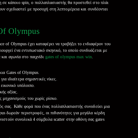
η σε κάποιο spin, ο πολλαπλασιαστής θα προστεθεί στο πλάι
ουν σχεδιαστεί με προσοχή στη λεπτομέρεια και συνδέονται
 Of Olympus
ce of Olympus έχει καταφέρει να τραβήξει το ενδιαφέρον του
μιουργεί ένα εντυπωσιακό σκηνικό, το οποίο συνδυάζεται με
 και αγωνία στο παιχνίδι
gates of olympus max win
.
κια Gates of Olympus.
για ιδιαίτερα σημαντικές νίκες.
 εικονικό υπόλοιπο.
κής αξίας.
υς μηχανισμούς του χωρίς ρίσκο.
ικός σας. Κάθε φορά που ένας πολλαπλασιαστής συνοδεύει μια
pus δωρεάν περιστροφές, οι πιθανότητες για μεγάλα κέρδη
ανιστούν συνολικά 4 σύμβολα scatter στην οθόνη σας gates