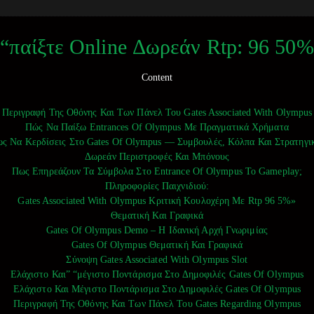
“παίξτε Online Δωρεάν Rtp: 96 50%
Content
Περιγραφή Της Οθόνης Και Των Πάνελ Του Gates Associated With Olympus
Πώς Να Παίξω Entrances Of Olympus Με Πραγματικά Χρήματα
ς Να Κερδίσεις Στο Gates Of Olympus — Συμβουλές, Κόλπα Και Στρατηγι
Δωρεάν Περιστροφές Και Μπόνους
Πως Επηρεάζουν Τα Σύμβολα Στο Entrance Of Olympus Το Gameplay;
Πληροφορίες Παιχνιδιού:
Gates Associated With Olympus Κριτική Κουλοχέρη Με Rtp 96 5%»
Θεματική Και Γραφικά
Gates Of Olympus Demo – Η Ιδανική Αρχή Γνωριμίας
Gates Of Olympus Θεματική Και Γραφικά
Σύνοψη Gates Associated With Olympus Slot
Ελάχιστο Και” “μέγιστο Ποντάρισμα Στο Δημοφιλές Gates Of Olympus
Ελάχιστο Και Μέγιστο Ποντάρισμα Στο Δημοφιλές Gates Of Olympus
Περιγραφή Της Οθόνης Και Των Πάνελ Του Gates Regarding Olympus