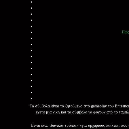
Πώς
Τα σύμβολα είναι το ζητούμενο στο gameplay του Entranc
έχετε μια νίκη και τα σύμβολα να φύγουν από το ταμπ
Είναι ένας ιδανικός τρόπος» «για αρχάριους παίκτες, που