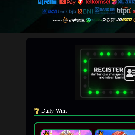
Daily Wins