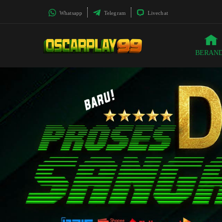
Whatsapp
Telegram
Livechat
BERAN