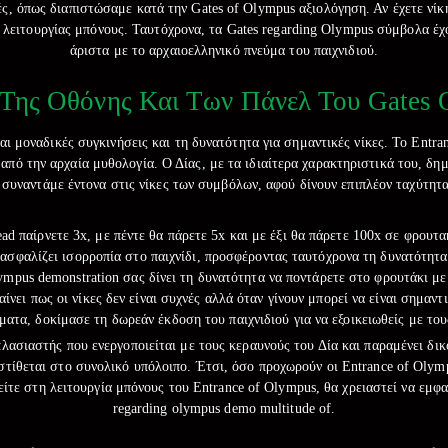
ές, όπως διαπιστώσαμε κατά την Gates of Olympus αξιολόγηση. Αν έχετε νίκ
ς λειτουργίας μπόνους. Ταυτόχρονα, τα Gates regarding Olympus σύμβολα έχ
άριστα με το αρχαιοελληνικό πνεύμα του παιχνιδιού.
Της Οθόνης Και Των Πάνελ Του Gates
ι μοναδικές συγκινήσεις και τη δυνατότητα για σημαντικές νίκες. Το Entran
από την αρχαία μυθολογία. Ο Δίας, με τα ιδιαίτερα χαρακτηριστικά του, δη
α συναντάμε έντονα στις νίκες των συμβόλων, αφού δίνουν επιπλέον ταχύτητα
ead παίρνετε 3x, με πέντε θα πάρετε 5x και με έξι θα πάρετε 100x σε φρουτα
ιασφαλίζει ισορροπία στο παιχνίδι, προσφέροντας ταυτόχρονα τη δυνατότητα 
ympus demonstration σας δίνει τη δυνατότητα να ποντάρετε στο φρουτάκι με
ίνει πως οι νίκες δεν είναι συχνές αλλά όταν γίνουν μπορεί να είναι σημαντι
ματα, δοκίμασε τη δωρεάν έκδοση του παιχνιδιού για να εξοικειωθείς με το
απλασιαστής που ενεργοποιείται με τους κεραυνούς του Δία και παραμένει δ
οστίθεται στο συνολικό υπόλοιπο. Έτσι, όσο προχωρούν οι Entrance of Olym
πείτε στη λειτουργία μπόνους του Entrance of Olympus, θα χρειαστεί να εμφ
regarding olympus demo multitude of.