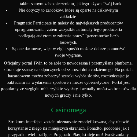
— takim samym zabezpieczeniem, jakiego używa Twój bank.
Nie dotyczy to zarobków, które są oparte na całkowitym
zakładzie.
Pragmatic Participate in należy do największych producentów
oprogramowania, zatem wszystkie automaty tego producenta
podlegają audytom w zakresie pracy” “generatorów liczb
losowych.
Są one darmowe, więc w eight sposób możesz dobrze pomnożyć
swoje wygrane.
Oficjalny portal 1Win to be able to nowoczesna i przemyślana platforma,
która daje szansę na odpoczynek od szarości dnia codziennego. Na portalu
hazardowym można zobaczyć szeroki wybór slotów, rozcieńczając je
zakładami na wydarzenia sportowe i mecze cybernetyczne. Portal jest
popularny ze względu mhh szybkie wypłaty i actually mnóstwo bonusów dla
nowych graczy i nie tylko.
Casinomega
Struktura interfejsu została nieznacznie zmodyfikowana, aby ułatwić
korzystanie z niego na mniejszych ekranach. Ponadto, podobnie jak t
przypadku wielu raffgier Pragmatic Play, istnieje możliwość zmiany