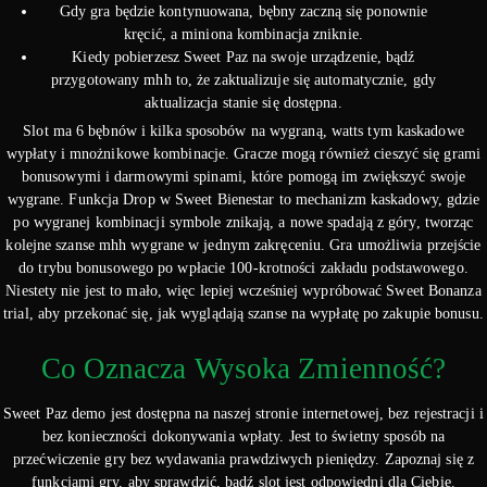
Gdy gra będzie kontynuowana, bębny zaczną się ponownie
kręcić, a miniona kombinacja zniknie.
Kiedy pobierzesz Sweet Paz na swoje urządzenie, bądź
przygotowany mhh to, że zaktualizuje się automatycznie, gdy
aktualizacja stanie się dostępna.
Slot ma 6 bębnów i kilka sposobów na wygraną, watts tym kaskadowe
wypłaty i mnożnikowe kombinacje. Gracze mogą również cieszyć się grami
bonusowymi i darmowymi spinami, które pomogą im zwiększyć swoje
wygrane. Funkcja Drop w Sweet Bienestar to mechanizm kaskadowy, gdzie
po wygranej kombinacji symbole znikają, a nowe spadają z góry, tworząc
kolejne szanse mhh wygrane w jednym zakręceniu. Gra umożliwia przejście
do trybu bonusowego po wpłacie 100-krotności zakładu podstawowego.
Niestety nie jest to mało, więc lepiej wcześniej wypróbować Sweet Bonanza
trial, aby przekonać się, jak wyglądają szanse na wypłatę po zakupie bonusu.
Co Oznacza Wysoka Zmienność?
Sweet Paz demo jest dostępna na naszej stronie internetowej, bez rejestracji i
bez konieczności dokonywania wpłaty. Jest to świetny sposób na
przećwiczenie gry bez wydawania prawdziwych pieniędzy. Zapoznaj się z
funkcjami gry, aby sprawdzić, bądź slot jest odpowiedni dla Ciebie.