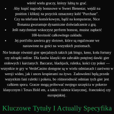
wśród wielu graczy, którzy lubią tu grać.
Aby kupić nagrody bonusowe w Sweet Bienestar, wejdź na
position i kliknij na przycisk oznaczony ksfd “Purchase”.
Czy na telefonie komórkowym, bądź na komputerze, Nice
Bonanza gwarantuje dynamiczne doświadczenie z grą.
Jeśli natychmiast wskoczysz perform bonusu, musisz zapłacić
100-krotność całkowitego zakładu.
Jej portfolio zawiera gry slotowe, które są regulowane we
nastawione na gości na wszystkich poziomach.
Nie brakuje również gier specjalnych takich jak bingo, keno, koła fortuny
czy zdrapki online. Dla fanów klasyki nie zabrakło potężnej dawki gier
stołowych i karcianych. Baccarat, blackjack, ruletka, kości czy poker —
wszystkie te gry w VerdeCasino dostępne są w wielu odmianach i zarówno w
wersji wideo, jak i unces krupierami na żywo. Zadowoleni będą przede
wszystkim fani ruletki i pokera, bo różnorodność odmian tych gier jest
całkiem spora. Gracze mogą próbować swojego szczęścia w pokerze
klasycznym i Texas Hold em, a także t ruletce klasycznej, francuskiej czy
europejskiej.
Kluczowe Tytuły I Actually Specyfika