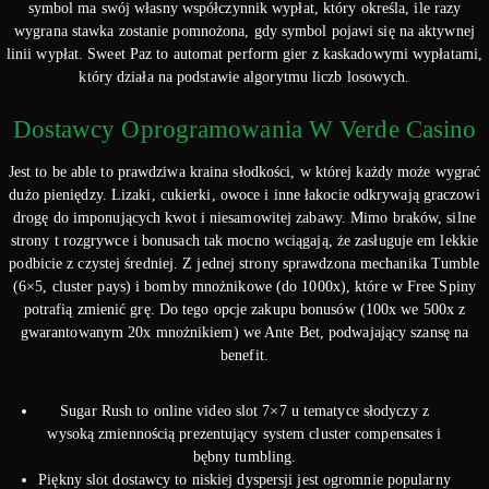
symbol ma swój własny współczynnik wypłat, który określa, ile razy
wygrana stawka zostanie pomnożona, gdy symbol pojawi się na aktywnej
linii wypłat. Sweet Paz to automat perform gier z kaskadowymi wypłatami,
który działa na podstawie algorytmu liczb losowych.
Dostawcy Oprogramowania W Verde Casino
Jest to be able to prawdziwa kraina słodkości, w której każdy może wygrać
dużo pieniędzy. Lizaki, cukierki, owoce i inne łakocie odkrywają graczowi
drogę do imponujących kwot i niesamowitej zabawy. Mimo braków, silne
strony t rozgrywce i bonusach tak mocno wciągają, że zasługuje em lekkie
podbicie z czystej średniej. Z jednej strony sprawdzona mechanika Tumble
(6×5, cluster pays) i bomby mnożnikowe (do 1000x), które w Free Spiny
potrafią zmienić grę. Do tego opcje zakupu bonusów (100x we 500x z
gwarantowanym 20x mnożnikiem) we Ante Bet, podwajający szansę na
benefit.
Sugar Rush to online video slot 7×7 u tematyce słodyczy z
wysoką zmiennością prezentujący system cluster compensates i
bębny tumbling.
Piękny slot dostawcy to niskiej dyspersji jest ogromnie popularny