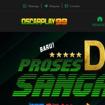
Whatsapp
Telegram
Livechat
BERAN