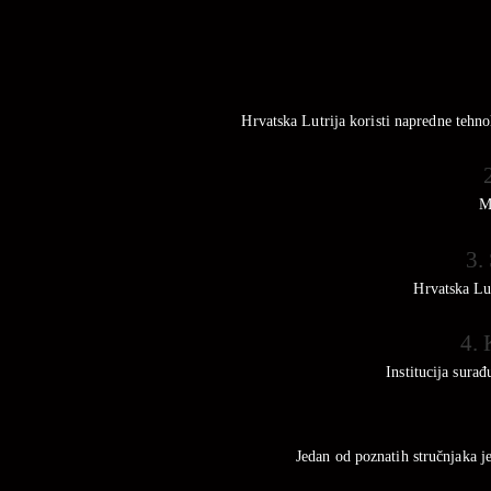
Hrvatska Lutrija koristi napredne tehnol
M
3.
Hrvatska Lut
4. 
Institucija surađ
Jedan od poznatih stručnjaka j