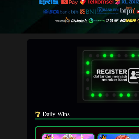
Daily Wins