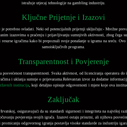
istražuje utjecaj tehnologije na gambling industriju.
Ključne Prijetnje i Izazovi
 je potrebno svladati. Neki od potencijalnih prijetnji uključuju:- Mrežne prev
iranim izazovima u praćenju i prijavljivanju sumnjivih aktivnosti, zbog čega su 
e i resurse igračima kako bi prepoznali svoje ponašanje u igrama na sreću. Ov
samoisključivih programa.
Transparentnost i Povjerenje
a posvećenost transparentnosti. Svaka aktivnost, od licenciranja operatera do 
račima i uklanja sumnje o prijevarama.Relevantan izvor za dodatne informacije
ržavnih institucija
, koji detaljno opisuje odgovornosti i mjere koje ova instit
Zaključak
Hrvatskoj, osiguravajući da su standardi sigurnosti i integriteta na najvišoj 
 očuvanju povjerenja svojih igrača. Izazovi ostaju prisutni, ali njihova posveće
 i promicanju odgovornog igranja postavlja visoke standarde za industriju igara