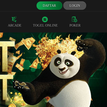
DAFTAR
LOGIN
ARCADE
TOGEL ONLINE
POKER