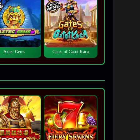
Aztec Gems
Gates of Gatot Kaca