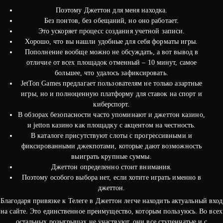
Поэтому Джеттон для меня находка.
Без понтов, без обещаний, но оно работает.
Это ускоряет процесс создания учетной записи.
Хорошо, что вы нашли удобные для себя форматы игры.
Пополнение вообще можно не обсуждать, а вот вывод в
отличие от всех площадок отменный – 10 минут, самое
большее, что удалось зафиксировать.
JetTon Games предлагает пользователям не только азартные
игры, но и полноценную платформу для ставок на спорт и
киберспорт.
В обзорах безопасности часто упоминают и джеттон казино,
и jetton казино как площадку с акцентом на честность.
В каталоге присутствуют слоты с прогрессивными и
фиксированными джекпотами, которые дают возможность
выиграть крупные суммы.
Джеттон определенно стоит внимания.
Поэтому особого выбора нет, если хотите играть именно в
джеттон.
Благодаря привязке к Телеге в Джеттон легче находить актуальный вход
на сайте. Это единственное преимущество, которым пользуюсь. Во всех
остальных розыгрышах не участвуют, они все ступенчатые и с