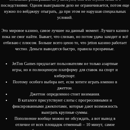
последствиями. Одним выигрышем дело не ограничивается, потом еще
нужно по вейджеру отыграть, да при этом не нарушая специальных
условий.
Это мировое казино, самое лучшее на данный момент. Лучшго казино
пока не смог найти. Бывает, что сливаю, но потом удача заходит и всё
отбиваю с плюсом. Больше всего ценю то, что jetton казино работает
честно. Деньги выводятся быстро, правила прозрачные.
JetTon Games предлагает пользователям не только азартные
игры, но и полноценную платформу для ставок на спорт и
киберспорт.
Поэтому особого выбора нет, если хотите играть именно в
джеттон.
Джеттон определенно стоит внимания.
В каталоге присутствуют слоты с прогрессивными и
фиксированными джекпотами, которые дают возможность
выиграть крупные суммы.
Пополнение вообще можно не обсуждать, а вот вывод в
отличие от всех площадок отменный – 10 минут, самое