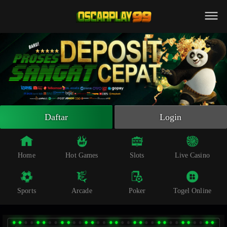
Beranda
Slot Online
Live Casino
Sportsbook
Arcade
Togel Online
Daftar
Login
Poker
Whatsapp
Home
Hot Games
Slots
Live Casino
Telegram
Sports
Arcade
Poker
Togel Online
Livechat