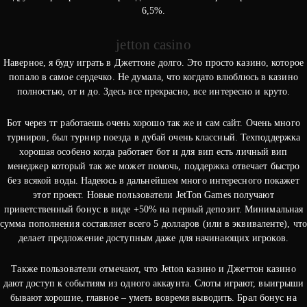
6,5%.
jetton casino
Наверное, я буду играть в Джеттоне долго. Это просто казино, которое
попало в самое сердечко. Не думала, что когдато влюблюсь в казино
полностью, от и до. Здесь все прекрасно, все интересно и круто.
Бот через тг работаешь очень хорошо так же и сам сайт. Очень много
турниров, был турнир поезда в дубай очень классный. Техподдержка
хорошая особено когда работает бот и для вип есть личный вип
менеджер который так же может помочь, поддержка отвечает быстро
без всякой воды. Надеюсь в дальнейшем много интересного покажет
этот проект. Новые пользователи JetTon Games получают
приветственный бонус в виде +50% на первый депозит. Минимальная
сумма пополнения составляет всего 5 долларов (или в эквиваленте), что
делает предложение доступным даже для начинающих игроков.
Также пользователи отмечают, что Jetton казино и Джеттон казино
дают доступ к событиям из одного аккаунта. Слоты играют, выигрыши
бывают хорошие, главное – уметь вовремя выводить. Брал бонус на