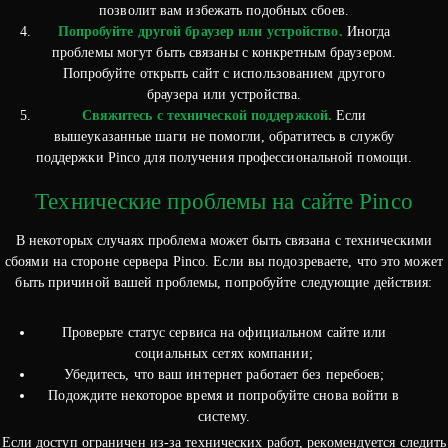
позволит вам избежать подобных сбоев.
Попробуйте другой браузер или устройство.
Иногда
проблемы могут быть связаны с конкретным браузером.
Попробуйте открыть сайт с использованием другого
браузера или устройства.
Свяжитесь с технической поддержкой.
Если
вышеуказанные шаги не помогли, обратитесь в службу
поддержки Pinco для получения профессиональной помощи.
Технические проблемы на сайте Pinco
В некоторых случаях проблема может быть связана с техническими
сбоями на стороне сервера Pinco. Если вы подозреваете, что это может
быть причиной вашей проблемы, попробуйте следующие действия:
Проверьте статус сервиса на официальном сайте или
социальных сетях компании;
Убедитесь, что ваш интернет работает без перебоев;
Подождите некоторое время и попробуйте снова войти в
систему.
Если доступ ограничен из-за технических работ, рекомендуется следить