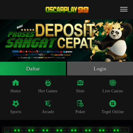
Beranda
Slot Online
Live Casino
Sportsbook
Arcade
Togel Online
Daftar
Login
Poker
Whatsapp
Home
Hot Games
Slots
Live Casino
Telegram
Sports
Arcade
Poker
Togel Online
Livechat