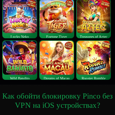
Lucky Neko
Fortune Tiger
Treasures of Aztec
Wild Bandito
Dreams of Macau
Rooster Rumble
Как обойти блокировку Pinco без
VPN на iOS устройствах?