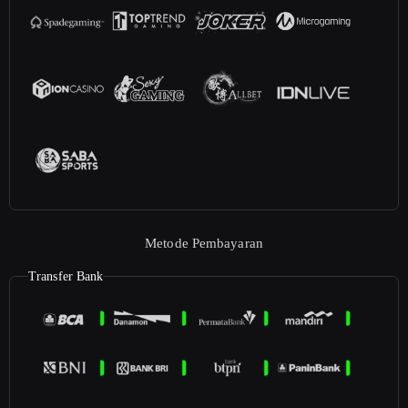
Metode Pembayaran
Transfer Bank