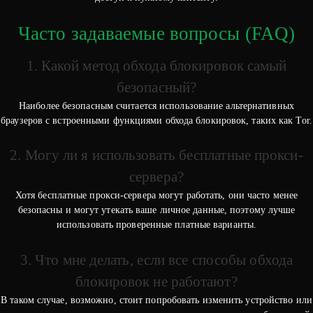
Часто задаваемые вопросы (FAQ)
1. Какой метод обхода блокировок самый
безопасный?
Наиболее безопасным считается использование альтернативных
браузеров с встроенными функциями обхода блокировок, таких как Tor.
2. Могу ли я использовать бесплатные прокси-
сервера?
Хотя бесплатные прокси-сервера могут работать, они часто менее
безопасны и могут утекать ваше личное данные, поэтому лучше
использовать проверенные платные варианты.
3. Что мне делать, если все способы обхода
блокировок не работают?
В таком случае, возможно, стоит попробовать изменить устройство или