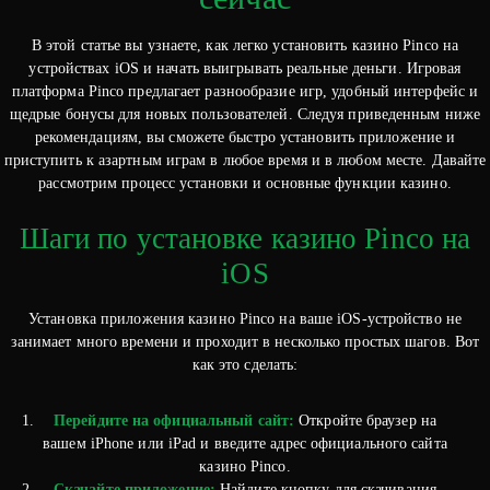
В этой статье вы узнаете, как легко установить казино Pinco на
устройствах iOS и начать выигрывать реальные деньги. Игровая
платформа Pinco предлагает разнообразие игр, удобный интерфейс и
щедрые бонусы для новых пользователей. Следуя приведенным ниже
рекомендациям, вы сможете быстро установить приложение и
приступить к азартным играм в любое время и в любом месте. Давайте
рассмотрим процесс установки и основные функции казино.
Шаги по установке казино Pinco на
iOS
Установка приложения казино Pinco на ваше iOS-устройство не
занимает много времени и проходит в несколько простых шагов. Вот
как это сделать:
Перейдите на официальный сайт:
Откройте браузер на
вашем iPhone или iPad и введите адрес официального сайта
казино Pinco.
Скачайте приложение:
Найдите кнопку для скачивания