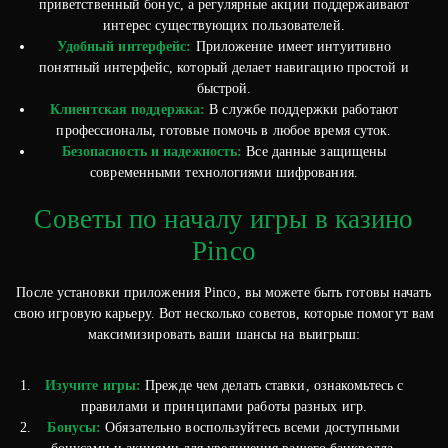
приветственный бонус, а регулярные акции поддержаивают
интерес существующих пользователей.
Удобный интерфейс:
Приложение имеет интуитивно
понятный интерфейс, который делает навигацию простой и
быстрой.
Клиентская поддержка:
В службе поддержки работают
профессионалы, готовые помочь в любое время суток.
Безопасность и надежность:
Все данные защищены
современными технологиями шифрования.
Советы по началу игры в казино
Pinco
После установки приложения Pinco, вы можете быть готовы начать
свою игровую карьеру. Вот несколько советов, которые помогут вам
максимизировать ваши шансы на выигрыш:
Изучите игры:
Прежде чем делать ставки, ознакомьтесь с
правилами и принципами работы разных игр.
Бонусы:
Обязательно воспользуйтесь всеми доступными