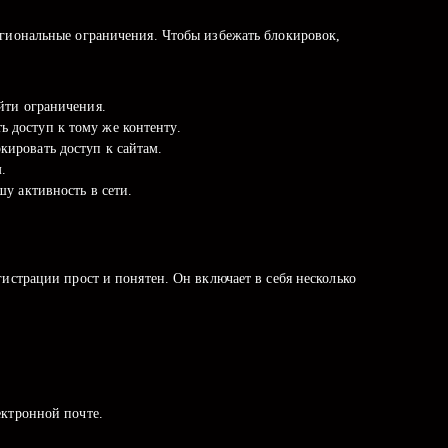
егиональные ограничения. Чтобы избежать блокировок,
йти ограничения.
ь доступ к тому же контенту.
окировать доступ к сайтам.
.
у активность в сети.
гистрации прост и понятен. Он включает в себя несколько
ектронной почте.