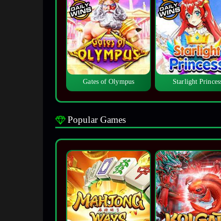
Gates of Olympus
Starlight Princes
Popular Games