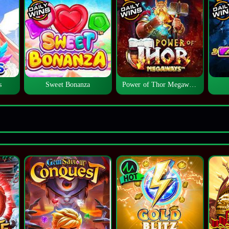
s
Sweet Bonanza
Power of Thor Megaways