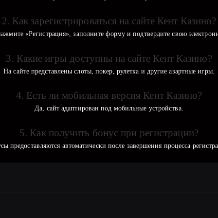
2. Как зарегистрироваться на сайте Кент Казино?
нажмите «Регистрация», заполните форму и подтвердите свою электрон
3. Какие игры доступны на сайте Кент Казино?
На сайте представлены слоты, покер, рулетка и другие азартные игры.
4. Есть ли мобильная версия Кент Казино?
Да, сайт адаптирован под мобильные устройства.
5. Как получить бонус при регистрации?
сы предоставляются автоматически после завершения процесса регистр