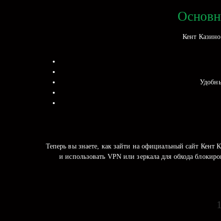
Основн
Кент Казино
Удобны
Теперь вы знаете, как зайти на официальный сайт Кент 
и использовать VPN или зеркала для обхода блокиро