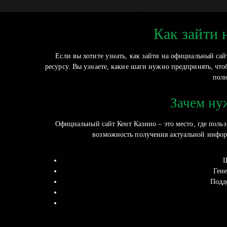
Как зайти 
Если вы хотите узнать, как зайти на официальный сайт
ресурсу. Вы узнаете, какие шаги нужно предпринять, что
полн
Зачем ну
Официальный сайт Кент Казино – это место, где поль
возможность получения актуальной информ
Ш
Ген
Подд