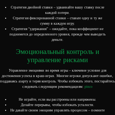
Стратегия двойной ставки – удваивайте вашу ставку после
каждой потери.
Стратегия фиксированной ставки – ставьте одну и ту же
сумму в каждую игру.
Стратегия “удержания” – ожидайте, пока коэффициент не
поднимется до определенного уровня, прежде чем выводить
деньги.
Эмоциональный контроль и
управление рисками
Управление эмоциями во время игры – ключевое условие для
достижения успеха в краш-играх. Многие игроки допускают ошибки,
поддаваясь азарту и теряя контроль. Чтобы избежать этого, постарайтесь
следовать следующим рекомендациям:
pinco
Не играйте, если вы расстроены или напряжены.
Делайте перерывы, чтобы избежать усталости.
Не давайте своим эмоциям управлять процессом – помните