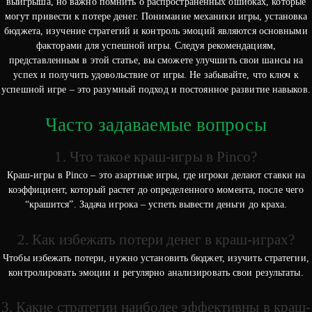
выигрыша, но важно помнить о распространенных ошибках, которые
могут привести к потере денег. Понимание механики игры, установка
бюджета, изучение стратегий и контроль эмоций являются основными
факторами для успешной игры. Следуя рекомендациям,
представленным в этой статье, вы сможете улучшить свои шансы на
успех и получить удовольствие от игры. Не забывайте, что ключ к
успешной игре – это разумный подход и постоянное развитие навыков.
Часто задаваемые вопросы
1. Что такое краш-игры в Pinco?
Краш-игры в Pinco – это азартные игры, где игроки делают ставки на
коэффициент, который растет до определенного момента, после чего
“крашится”. Задача игрока – успеть вывести деньги до краха.
2. Как избежать потери денег в краш-играх?
Чтобы избежать потери, нужно установить бюджет, изучить стратегии,
контролировать эмоции и регулярно анализировать свои результаты.
3. Какие стратегии наиболее эффективны в краш-