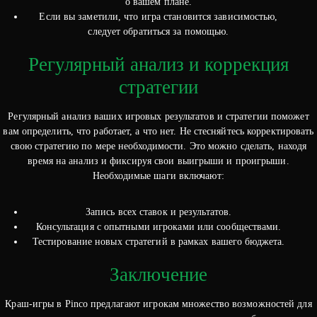
о вашем плане.
Если вы заметили, что игра становится зависимостью,
следует обратиться за помощью.
Регулярный анализ и коррекция
стратегии
Регулярный анализ ваших игровых результатов и стратегии поможет
вам определить, что работает, а что нет. Не стесняйтесь корректировать
свою стратегию по мере необходимости. Это можно сделать, находя
время на анализ и фиксируя свои выигрыши и проигрыши.
Необходимые шаги включают:
Запись всех ставок и результатов.
Консультация с опытными игроками или сообществами.
Тестирование новых стратегий в рамках вашего бюджета.
Заключение
Краш-игры в Pinco предлагают игрокам множество возможностей для