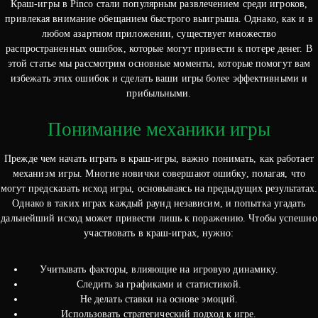
Краш-игры в Pinco стали популярным развлечением среди игроков,
привлекая внимание обещанием быстрого выигрыша. Однако, как и в
любом азартном приложении, существует множество
распространенных ошибок, которые могут привести к потере денег. В
этой статье мы рассмотрим основные моменты, которые помогут вам
избежать этих ошибок и сделать ваши игры более эффективными и
прибыльными.
Понимание механики игры
Прежде чем начать играть в краш-игры, важно понимать, как работает
механизм игры. Многие новички совершают ошибку, полагая, что
могут предсказать исход игры, основываясь на предыдущих результатах.
Однако в таких играх каждый раунд независим, и попытка угадать
дальнейший исход может привести лишь к поражению. Чтобы успешно
участвовать в краш-играх, нужно:
Учитывать факторы, влияющие на игровую динамику.
Следить за графиками и статистикой.
Не делать ставки на основе эмоций.
Использовать стратегический подход к игре.