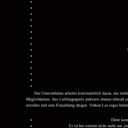
Das Unternehmen arbeitet kontinuierlich daran, das mobi
Möglichkeiten, ihre Lieblingsspiele jederzeit ebenso überall
erstellen und eine Einzahlung tätigen. Vulkan Las vegas biet
Diese kan
Es ist bei weitem nicht mehr nur je