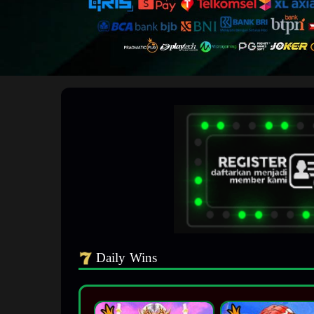
Daily Wins