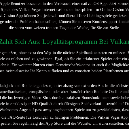
so Apple Benutzer besuchen in den Verbrauch einer native iOS App. Jetzt kön
ele des Vulkan Vegas Internet casinos online spielen. Im Online-Casino Vul
sh Casino App können Sie jederzeit und überall Ihre Lieblingsspiele genießen
age oder ein Problem haben sollten, können Sie unseren Kundensupport konta
die spreu vom weizen trennen Tagen der Woche, für Sie zur Stelle.
Zahlt Sich Aus: Loyalitätsprogramm Bei Vulka
e genießen, ohne extra den Weg in die nächste Spielbank antreten zu müssen. E
ele zu erleben und zu gewinnen. Egal, ob Sie ein erfahrener Spieler oder ein
rlebnis. Ein weiterer Nutzen eines Gemeinschaftskontos ist auch die Möglichkei
en beispielsweise Ihr Konto aufladen und es vonseiten beiden Plattformen au
lackjack und Roulette genießen, unter abzug von extra den Aus in die nächste
amerikanischem, europäischem oder aber französischem Roulette On-line und
nd die hochwertigen Video-Slots durch attraktiven Bonusfunktionen sowie hoh
iele in erstklassiger HD-Qualität durch flüssigem Spielverlauf – sowohl auf
chsames Auge auf pass away angebotenen Spiele um zu gewährleisten, dass d
e die FAQ-Seite für Lösungen zu häufigen Problemen. Die Vulkan Vegas App w
erprüfen Sie regelmäßig den App Store und die Website, um sicherzustellen, da