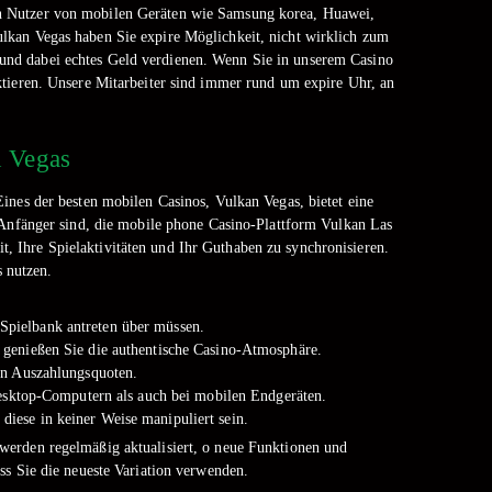
nen Nutzer von mobilen Geräten wie Samsung korea, Huawei,
kan Vegas haben Sie expire Möglichkeit, nicht wirklich zum
 und dabei echtes Geld verdienen. Wenn Sie in unserem Casino
ktieren. Unsere Mitarbeiter sind immer rund um expire Uhr, an
n Vegas
ines der besten mobilen Casinos, Vulkan Vegas, bietet eine
 Anfänger sind, die mobile phone Casino-Plattform Vulkan Las
t, Ihre Spielaktivitäten und Ihr Guthaben zu synchronisieren.
s nutzen.
 Spielbank antreten über müssen.
 genießen Sie die authentische Casino-Atmosphäre.
en Auszahlungsquoten.
 Desktop-Computern als auch bei mobilen Endgeräten.
iese in keiner Weise manipuliert sein.
erden regelmäßig aktualisiert, o neue Funktionen und
ss Sie die neueste Variation verwenden.