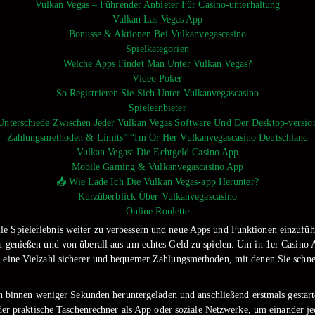
Vulkan Vegas – Führender Anbieter Für Casino-unterhaltung
Vulkan Las Vegas App
Bonusse & Aktionen Bei Vulkanvegascasino
Spielkategorien
Welche Apps Findet Man Unter Vulkan Vegas?
Video Poker
So Registrieren Sie Sich Unter Vulkanvegascasino
Spieleanbieter
Unterschiede Zwischen Jeder Vulkan Vegas Software Und Der Desktop-versio
Zahlungsmethoden & Limits” “Im Or Her Vulkanvegascasino Deutschland
Vulkan Vegas: Die Echtgeld Casino App
Mobile Gaming & Vulkanvegascasino App
📥 Wie Lade Ich Die Vulkan Vegas-app Herunter?
Kurzüberblick Über Vulkanvegascasino
Online Roulette
le Spielerlebnis weiter zu verbessern und neue Apps und Funktionen einzufüh
 zu genießen und von überall aus um echtes Geld zu spielen. Um in 1er Casin
et eine Vielzahl sicherer und bequemer Zahlungsmethoden, mit denen Sie schne
n binnen weniger Sekunden heruntergeladen und anschließend erstmals gestart
der praktische Taschenrechner als App oder soziale Netzwerke, um einander j