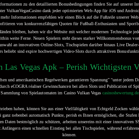
formationen zu den detaillierten Bonusbedingungen finden Sie auf unserer Inte
unter VulkanVegasCasino dank jeder optimierten Web-App für iOS und Android 
 mehr Informationen empfehlen wir einen Blick auf die Fußzeile unserer Webs
rofitieren von konkurrenzfähigen Quoten für Fußball-Enthusiasten und Sportbe
 Händen bleiben, haben wir die Website mit welcher modernen Technologie jede
within weite Ferne. Neuen Spielern steht dieses starker Willkommensbonus vo
uswahl an innovativen Online-Slots, Tischspielen darüber hinaus Live Deale
 beliebt sind expire hochwertigen Video-Slots durch attraktiven Bonusfunk
 Las Vegas Apk – Perish Wichtigsten V
schen und amerikanischen Regelwerken garantieren Spannung” “unter jedem Dr
durch eCOGRA réaliser Gewinnchancen bei allen Slots und Publication of Spiel
 Sammlung von Spielautomaten im Casino Vulkan Vegas
casinosbewertung.de
rieben haben, können Sie aus einer Vielfältigkeit von Echtgeld Zocken wähle
i ganz nebenbei automatisch Punkte, perish es Ihnen ermöglichen, die Stufe
en Daten bestmöglich zu schützen, arbeiten unsereins mit einer innovativen S
 Anfängern einen schnellen Einstieg bei allen Tischspielen, während erfahren
können.