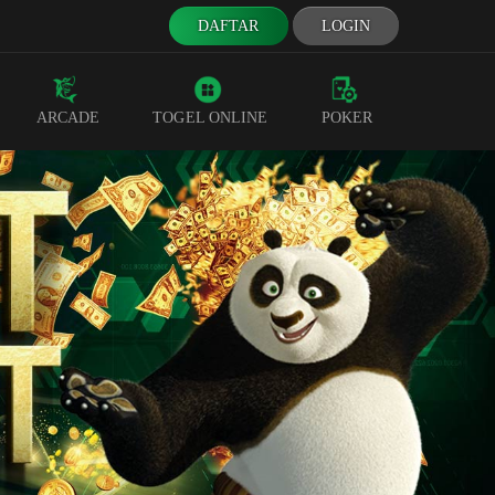
DAFTAR
LOGIN
ARCADE
TOGEL ONLINE
POKER