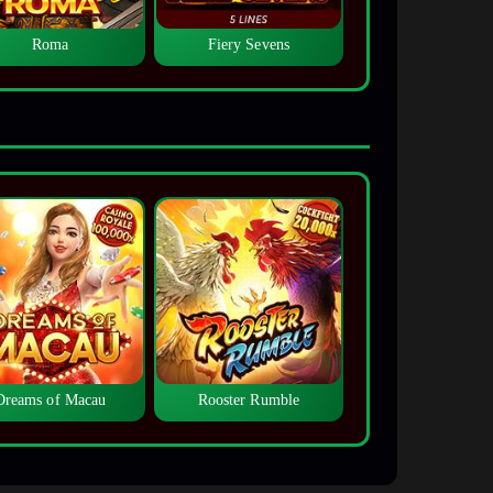
Roma
Fiery Sevens
Dreams of Macau
Rooster Rumble