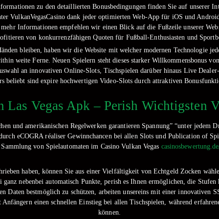
formationen zu den detaillierten Bonusbedingungen finden Sie auf unserer Inte
unter VulkanVegasCasino dank jeder optimierten Web-App für iOS und Android 
 mehr Informationen empfehlen wir einen Blick auf die Fußzeile unserer Webs
rofitieren von konkurrenzfähigen Quoten für Fußball-Enthusiasten und Sportbe
 Händen bleiben, haben wir die Website mit welcher modernen Technologie jede
within weite Ferne. Neuen Spielern steht dieses starker Willkommensbonus vo
uswahl an innovativen Online-Slots, Tischspielen darüber hinaus Live Deale
 beliebt sind expire hochwertigen Video-Slots durch attraktiven Bonusfunk
 Las Vegas Apk – Perish Wichtigsten V
schen und amerikanischen Regelwerken garantieren Spannung” “unter jedem Dr
durch eCOGRA réaliser Gewinnchancen bei allen Slots und Publication of Spiel
 Sammlung von Spielautomaten im Casino Vulkan Vegas
casinosbewertung.de
rieben haben, können Sie aus einer Vielfältigkeit von Echtgeld Zocken wähle
i ganz nebenbei automatisch Punkte, perish es Ihnen ermöglichen, die Stufe
en Daten bestmöglich zu schützen, arbeiten unsereins mit einer innovativen S
 Anfängern einen schnellen Einstieg bei allen Tischspielen, während erfahren
können.