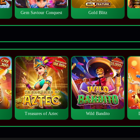
Gem Saviour Conquest
Gold Blitz
Treasures of Aztec
Wild Bandito