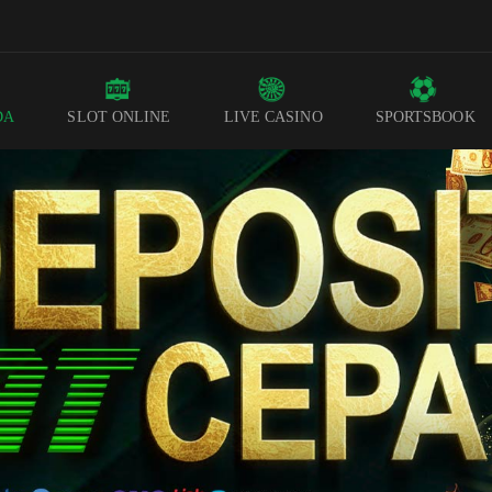
DA
SLOT ONLINE
LIVE CASINO
SPORTSBOOK