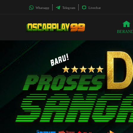
Whatsapp
Telegram
Livechat
BERAN