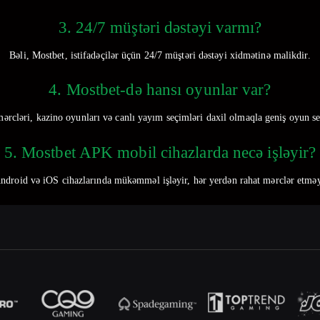
3. 24/7 müştəri dəstəyi varmı?
Bəli, Mostbet, istifadəçilər üçün 24/7 müştəri dəstəyi xidmətinə malikdir.
4. Mostbet-də hansı oyunlar var?
ərcləri, kazino oyunları və canlı yayım seçimləri daxil olmaqla geniş oyun se
5. Mostbet APK mobil cihazlarda necə işləyir?
droid və iOS cihazlarında mükəmməl işləyir, hər yerdən rahat mərclər etməy