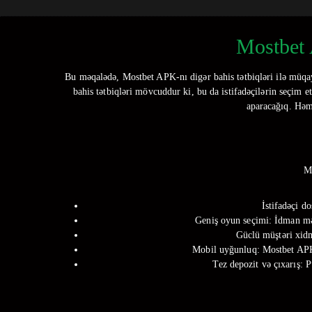
Mostbet 
Bu məqalədə, Mostbet APK-nı digər bahis tətbiqləri ilə müqayis
bahis tətbiqləri mövcuddur ki, bu da istifadəçilərin seçim 
aparacağıq. Həmç
M
İstifadəçi do
Geniş oyun seçimi: İdman mər
Güclü müştəri xidmə
Mobil uyğunluq: Mostbet APK, 
Tez depozit və çıxarış: P