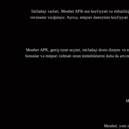
İstifadəçi rəyləri, Mostbet APK-nın keyfiyyəti və etibarlıl
verməsini vurğulayır. Ayrıca, müştəri dəstəyinin keyfiyyəti d
Mostbet APK, geniş oyun seçimi, istifadəçi dostu dizaynı və m
bonuslar və müştəri xidməti onun üstünlüklərini daha da artırır.
M
Mostbet, yeni i