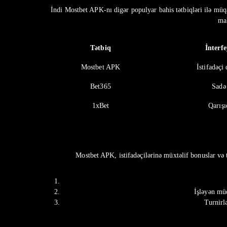
İndi Mostbet APK-nı digər populyar bahis tətbiqləri ilə müqa
mal
Tətbiq
İnterfe
Mostbet APK
İstifadəçi
Bet365
Sadə
1xBet
Qarışı
Mostbet APK, istifadəçilərinə müxtəlif bonuslar və t
İşləyən müd
Turnirlə