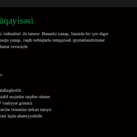
üqayisəsi
ı xidmətləri ilə tanınır. Bununla yanaşı, bazarda bir çox digər
maqla yanaşı, rəqib tətbiqlərlə müqayisəli qiymətləndirmələr
əlumat verəcəyik.
r:
mallaşdırılıb.
təlif seçimlər təqdim olunur.
 fəaliyyət göstərir.
ərclər etməsinə imkan tanıyır.
tməsi üçün əhəmiyyətlidir.