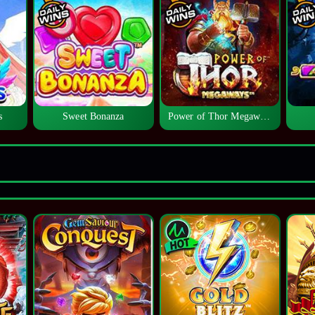
s
Sweet Bonanza
Power of Thor Megaways