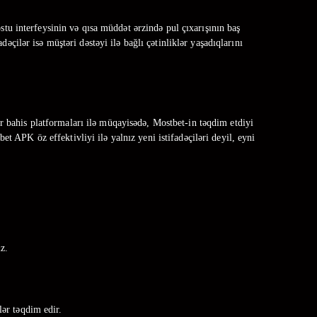
stu interfeysinin və qısa müddət ərzində pul çıxarışının baş
əçilər isə müştəri dəstəyi ilə bağlı çətinliklər yaşadıqlarını
r bahis platformaları ilə müqayisədə, Mostbet-in təqdim etdiyi
et APK öz effektivliyi ilə yalnız yeni istifadəçiləri deyil, eyni
z.
lər təqdim edir.