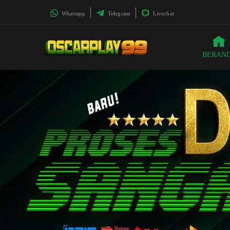
Whatsapp
Telegram
Livechat
BERAN