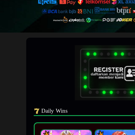
Daily Wins