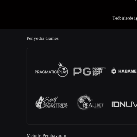
Tədbirlərdə i
Penyedia Games
Metode Pembayaran