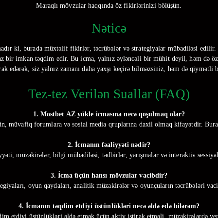
Maraqlı mövzular haqqında öz fikirlərinizi bölüşün.
Nəticə
r ki, burada müxtəlif fikirlər, təcrübələr və strategiyalar mübadiləsi edilir.
z bir imkan təqdim edir. Bu icma, yalnız əyləncəli bir mühit deyil, həm də ö
rak edərək, siz yalnız zamanı daha yaxşı keçirə bilməzsiniz, həm də qiymətli bi
Tez-tez Verilən Suallar (FAQ)
1. Mostbet AZ yükle icmasına necə qoşulmaq olar?
 müvafiq forumlara və sosial media qruplarına daxil olmaq kifayətdir. Burada 
2. İcmanın fəaliyyəti nədir?
yəti, müzakirələr, bilgi mübadiləsi, tədbirlər, yarışmalar və interaktiv sessiyal
3. İcma üçün hansı mövzular vacibdir?
egiyaları, oyun qaydaları, analitik müzakirələr və oyunçuların təcrübələri vac
4. İcmanın təqdim etdiyi üstünlükləri necə əldə edə bilərəm?
im etdiyi üstünlükləri əldə etmək üçün aktiv iştirak etməli, müzakirələrdə yer