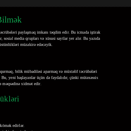
Bilmək
əcrübələri paylaşmaq imkanı təqdim edir. Bu icmada iştirak
, sosial media qrupları və xüsusi saytlar yer alır. Bu yazıda
 üstünlükləri müzakirə edəcəyik.
t qurmaq, bilik mübadiləsi aparmaq və müxtəlif təcrübələri
. Bu, yeni başlayanlar üçün də faydalıdır, çünki mütəxəssis
cə məqsədinə xidmət edir.
ükləri
 kömək edirlər.