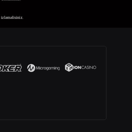
izləməlisiniz.