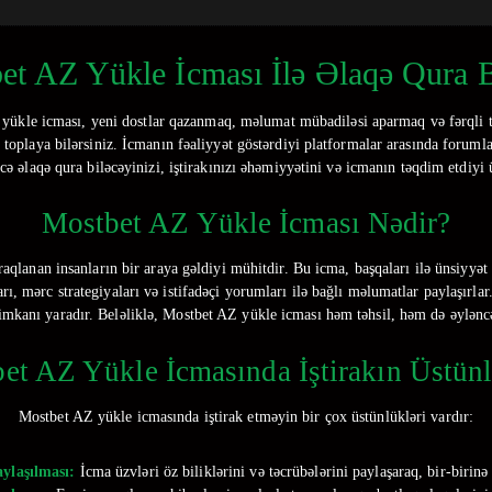
et AZ Yükle İcması İlə Əlaqə Qura 
 yükle icması, yeni dostlar qazanmaq, məlumat mübadiləsi aparmaq və fərqli t
toplaya bilərsiniz. İcmanın fəaliyyət göstərdiyi platformalar arasında forumlar
ə əlaqə qura biləcəyinizi, iştirakınızı əhəmiyyətini və icmanın təqdim etdiyi
Mostbet AZ Yükle İcması Nədir?
qlanan insanların bir araya gəldiyi mühitdir. Bu icma, başqaları ilə ünsiyyə
 mərc strategiyaları və istifadəçi yorumları ilə bağlı məlumatlar paylaşırlar
imkanı yaradır. Beləliklə, Mostbet AZ yükle icması həm təhsil, həm də əylən
et AZ Yükle İcmasında İştirakın Üstünl
Mostbet AZ yükle icmasında iştirak etməyin bir çox üstünlükləri vardır:
ylaşılması:
İcma üzvləri öz biliklərini və təcrübələrini paylaşaraq, bir-birinə