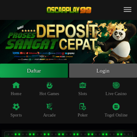
Beranda
Slot Online
Live Casino
Sportsbook
Arcade
Togel Online
Daftar
Login
Poker
Whatsapp
Home
Hot Games
Slots
Live Casino
Telegram
Sports
Arcade
Poker
Togel Online
Livechat