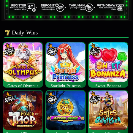
Daily Wins
Gates of Olympus
Starlight Princess
Sweet Bonanza