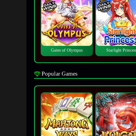
Gates of Olympus
Starlight Princes
Popular Games