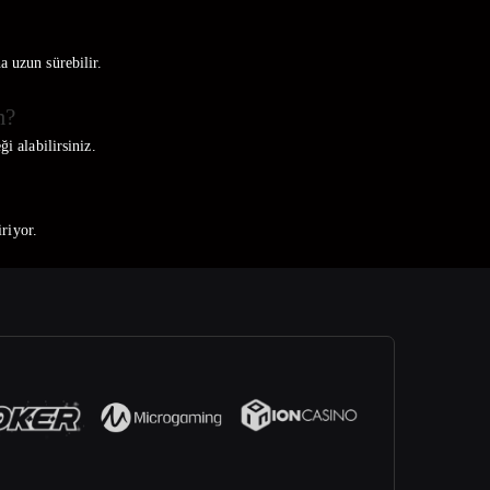
a uzun sürebilir.
m?
ği alabilirsiniz.
riyor.