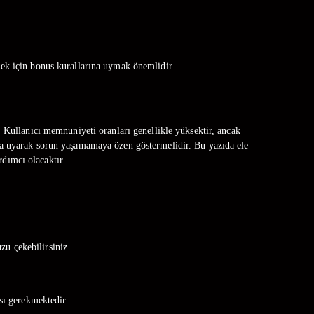
lemek için bonus kurallarına uymak önemlidir.
. Kullanıcı memnuniyeti oranları genellikle yüksektir, ancak
rına uyarak sorun yaşamamaya özen göstermelidir. Bu yazıda ele
rdımcı olacaktır.
zu çekebilirsiniz.
sı gerekmektedir.