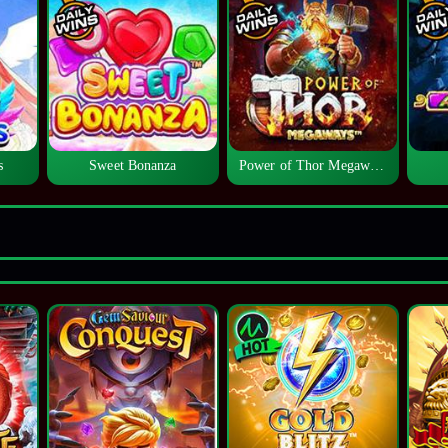
s
Sweet Bonanza
Power of Thor Megaways