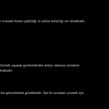
arasında bonus çeşitliliği ve çekim kolaylığı yer almaktadır.
eçlerinde yaşanan gecikmelerden dolayı olumsuz yorumlar
lmaktadır.
yerine getirememek gelmektedir. İşte bu sorunları çözmek için